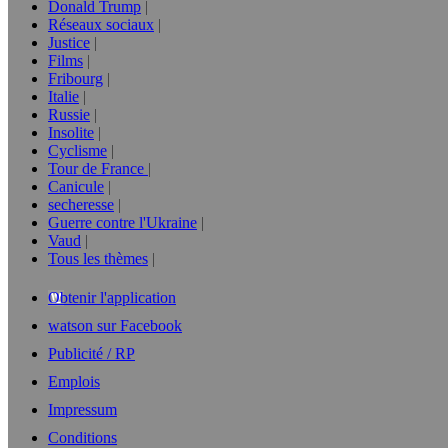
Donald Trump
Réseaux sociaux
Justice
Films
Fribourg
Italie
Russie
Insolite
Cyclisme
Tour de France
Canicule
secheresse
Guerre contre l'Ukraine
Vaud
Tous les thèmes
Obtenir l'application
watson sur Facebook
Publicité / RP
Emplois
Impressum
Conditions