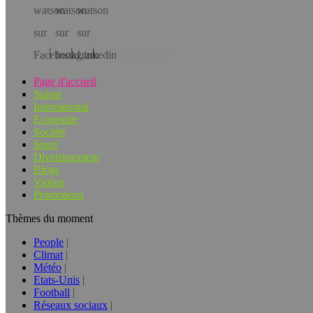
Téléchargez l’app!
Page d'accueil
Suisse
International
Economie
Société
Sport
Divertissement
Blogs
Vidéos
Promotions
Thèmes du moment
People
Climat
Météo
Etats-Unis
Football
Réseaux sociaux