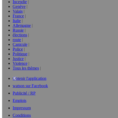
Incendie
Genève
Valais
France
Italie
Allemagne
Russie
élections
route
Canicule
Police
Politique
Justice
Violence
Tous les thèmes
Obtenir l'application
watson sur Facebook
Publicité / RP
Emplois
Impressum
Conditions