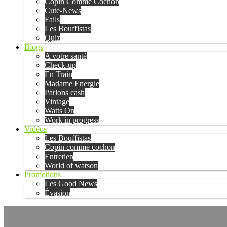
Copin Comme Cochon
Cute-News
Fails
Les Bouffistas
Quiz
Blogs
A votre santé
Check-up
En Train
Madame Energie
Parlons cash
Vintage
Watts On
Work in progress
Vidéos
Les Bouffistas
Copin comme cochon
Entretien
World of watson
Promotions
Les Good News
Évasion