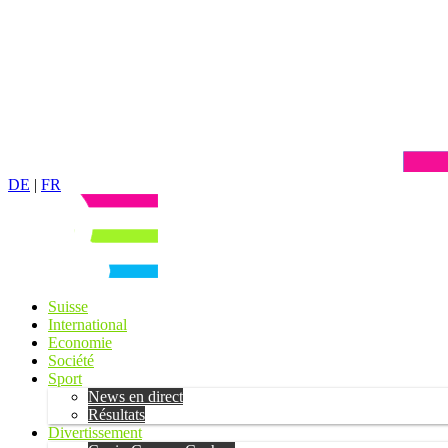
DE
|
FR
Suisse
International
Economie
Société
Sport
News en direct
Résultats
Divertissement