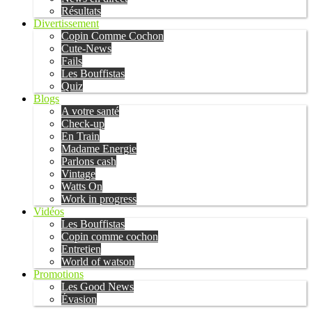
Résultats
Divertissement
Copin Comme Cochon
Cute-News
Fails
Les Bouffistas
Quiz
Blogs
A votre santé
Check-up
En Train
Madame Energie
Parlons cash
Vintage
Watts On
Work in progress
Vidéos
Les Bouffistas
Copin comme cochon
Entretien
World of watson
Promotions
Les Good News
Évasion