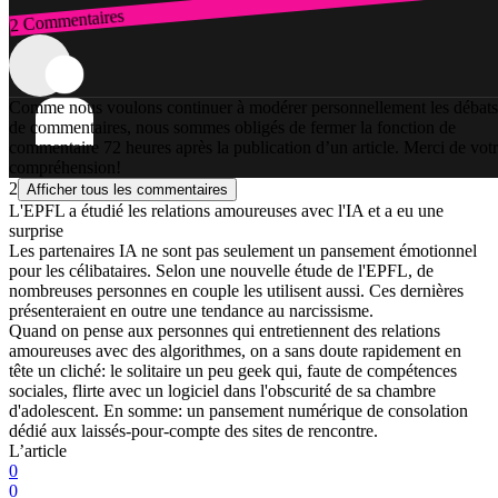
2 Commentaires
Connexion
Comme nous voulons continuer à modérer personnellement les débats
de commentaires, nous sommes obligés de fermer la fonction de
commentaire 72 heures après la publication d’un article. Merci de vot
compréhension!
2
Afficher tous les commentaires
L'EPFL a étudié les relations amoureuses avec l'IA et a eu une
surprise
Les partenaires IA ne sont pas seulement un pansement émotionnel
pour les célibataires. Selon une nouvelle étude de l'EPFL, de
nombreuses personnes en couple les utilisent aussi. Ces dernières
présenteraient en outre une tendance au narcissisme.
Quand on pense aux personnes qui entretiennent des relations
amoureuses avec des algorithmes, on a sans doute rapidement en
tête un cliché: le solitaire un peu geek qui, faute de compétences
sociales, flirte avec un logiciel dans l'obscurité de sa chambre
d'adolescent. En somme: un pansement numérique de consolation
dédié aux laissés-pour-compte des sites de rencontre.
L’article
0
0