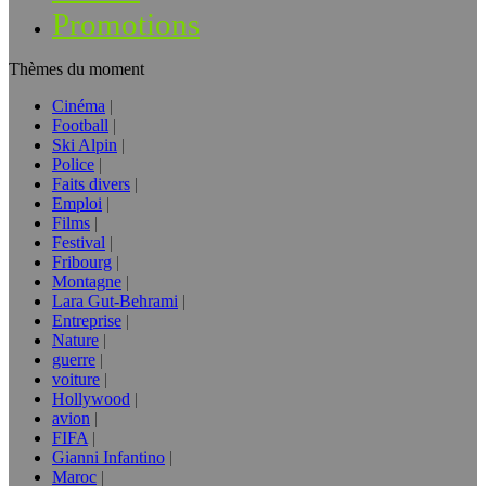
Promotions
Thèmes du moment
Cinéma
Football
Ski Alpin
Police
Faits divers
Emploi
Films
Festival
Fribourg
Montagne
Lara Gut-Behrami
Entreprise
Nature
guerre
voiture
Hollywood
avion
FIFA
Gianni Infantino
Maroc