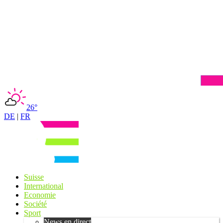
26°
DE
|
FR
Suisse
International
Economie
Société
Sport
News en direct