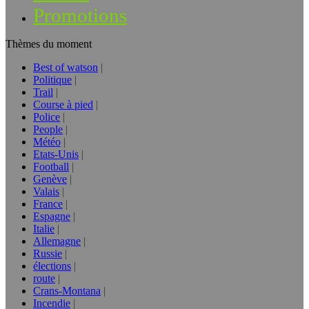
Promotions
Thèmes du moment
Best of watson
Politique
Trail
Course à pied
Police
People
Météo
Etats-Unis
Football
Genève
Valais
France
Espagne
Italie
Allemagne
Russie
élections
route
Crans-Montana
Incendie