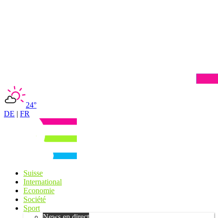
24°
DE
|
FR
Suisse
International
Economie
Société
Sport
News en direct