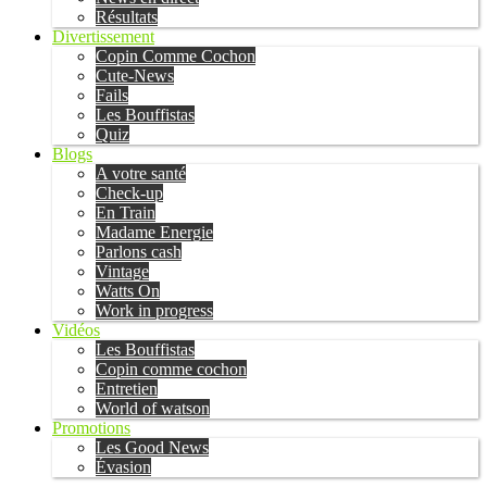
Résultats
Divertissement
Copin Comme Cochon
Cute-News
Fails
Les Bouffistas
Quiz
Blogs
A votre santé
Check-up
En Train
Madame Energie
Parlons cash
Vintage
Watts On
Work in progress
Vidéos
Les Bouffistas
Copin comme cochon
Entretien
World of watson
Promotions
Les Good News
Évasion