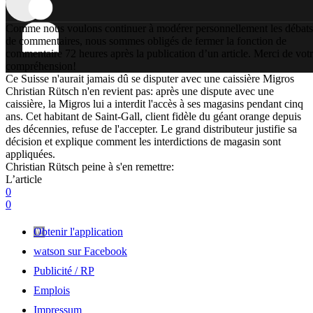
Comme nous voulons continuer à modérer personnellement les débats
de commentaires, nous sommes obligés de fermer la fonction de
commentaire 72 heures après la publication d’un article. Merci de vot
compréhension!
Ce Suisse n'aurait jamais dû se disputer avec une caissière Migros
Christian Rütsch n'en revient pas: après une dispute avec une
caissière, la Migros lui a interdit l'accès à ses magasins pendant cinq
ans. Cet habitant de Saint-Gall, client fidèle du géant orange depuis
des décennies, refuse de l'accepter. Le grand distributeur justifie sa
décision et explique comment les interdictions de magasin sont
appliquées.
Christian Rütsch peine à s'en remettre:
L’article
0
0
Obtenir l'application
watson sur Facebook
Publicité / RP
Emplois
Impressum