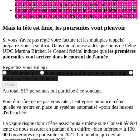
des factures et aucun rappel n’a été envoyé en 2019.
La pandémie est ensuite arrivée et le Conseil fédéral a décrété
une suspension temporaire des poursuites au printemps 2020.
Mais la fête est finie,
les poursuites vont pleuvoir
Si vous n'avez pas réglé votre facture (et les multiples rappels),
préparez-vous à souffrir. Dans une réponse à des questions de l’élue
UDC Martina Bircher, le Conseil fédéral indique que
les premières
poursuites vont arriver dans le courant de l’année
.
Regrettez-vous Billag?
Absolument pas!
Je ne pensais pas dire ça un jour mais oui...
Entre la peste et le choléra...
Voter
Au total,
517 personnes
ont participé à ce sondage.
Pour être sûre de ne pas vous rater, l'entreprise annonce même
qu'elle va mettre en place un système automatisé «pour des raisons
d'efficacité».
La vague risque donc d’être assez brutale même si le Conseil fédéral
tente de nous rassurer en parlant d’un chiffre «bien inférieur» à 100
000 ouvertures de poursuite en 2021. Un nombre qui devrait