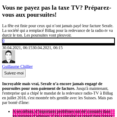
Vous ne payez pas la taxe TV? Préparez-
vous aux poursuites!
La fête est finie pour ceux qui n’ont jamais payé leur facture Serafe.
La société qui a remplacé Billag pour la redevance de la radio-tv va
durcir le ton. Les poursuites vont pleuvoir.
0
30.04.2021, 06:15
30.04.2021, 06:15
Guillaume Chillier
Suivez-moi
Incroyable mais vrai, Serafe n’a encore jamais engagé de
poursuites pour non-paiement de facture.
Jusqu'à maintenant,
l'entreprise qui a chipé le mandat de la redevance radio-TV à Billag
en juillet 2018, s'est montrée très gentille avec les Suisses. Mais pas
par bonté d'âme:
A ses débuts, d’importants problèmes ont été constatés dans
les registres d’adresses. Cela a entraîné un retard dans l'envoi