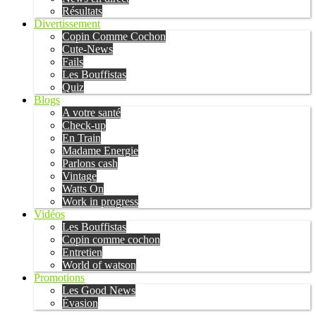
Résultats
Divertissement
Copin Comme Cochon
Cute-News
Fails
Les Bouffistas
Quiz
Blogs
A votre santé
Check-up
En Train
Madame Energie
Parlons cash
Vintage
Watts On
Work in progress
Vidéos
Les Bouffistas
Copin comme cochon
Entretien
World of watson
Promotions
Les Good News
Évasion