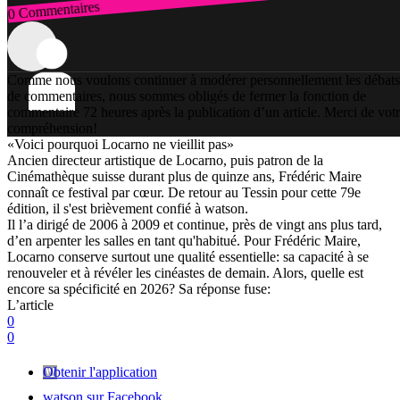
0 Commentaires
Connexion
Comme nous voulons continuer à modérer personnellement les débats
de commentaires, nous sommes obligés de fermer la fonction de
commentaire 72 heures après la publication d’un article. Merci de vot
compréhension!
«Voici pourquoi Locarno ne vieillit pas»
Ancien directeur artistique de Locarno, puis patron de la
Cinémathèque suisse durant plus de quinze ans, Frédéric Maire
connaît ce festival par cœur. De retour au Tessin pour cette 79e
édition, il s'est brièvement confié à watson.
Il l’a dirigé de 2006 à 2009 et continue, près de vingt ans plus tard,
d’en arpenter les salles en tant qu'habitué. Pour Frédéric Maire,
Locarno conserve surtout une qualité essentielle: sa capacité à se
renouveler et à révéler les cinéastes de demain. Alors, quelle est
encore sa spécificité en 2026? Sa réponse fuse:
L’article
0
0
Obtenir l'application
watson sur Facebook