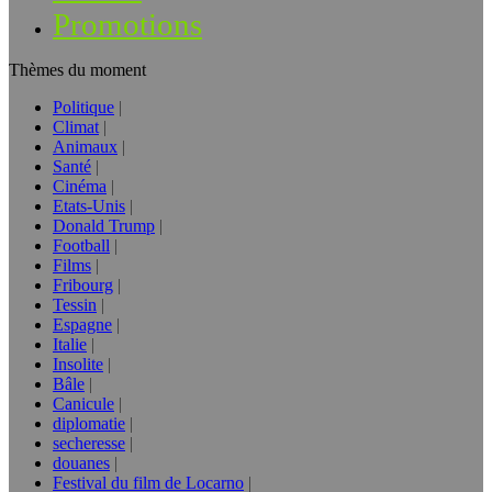
Promotions
Thèmes du moment
Politique
Climat
Animaux
Santé
Cinéma
Etats-Unis
Donald Trump
Football
Films
Fribourg
Tessin
Espagne
Italie
Insolite
Bâle
Canicule
diplomatie
secheresse
douanes
Festival du film de Locarno