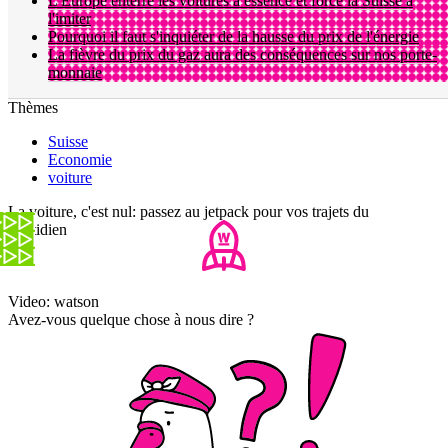
L'Europe enterre les voitures à essence et force la Suisse à
l'imiter
Pourquoi il faut s'inquiéter de la hausse du prix de l'énergie
La fièvre du prix du gaz aura des conséquences sur nos porte-
monnaie
Thèmes
Suisse
Economie
voiture
La voiture, c'est nul: passez au jetpack pour vos trajets du
quotidien
Video: watson
Avez-vous quelque chose à nous dire ?