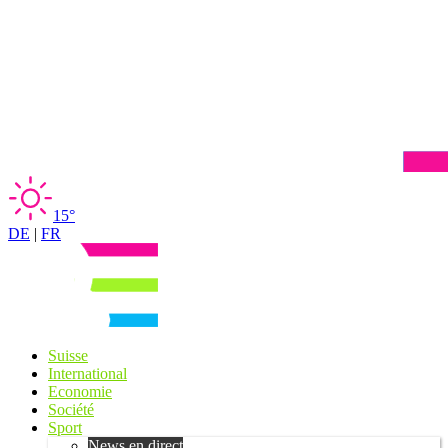
15°
DE
|
FR
Suisse
International
Economie
Société
Sport
News en direct