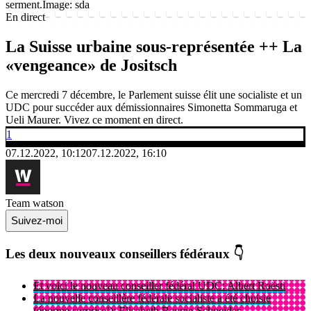
serment.
Image: sda
En direct
La Suisse urbaine sous-représentée ++ La
«vengeance» de Jositsch
Ce mercredi 7 décembre, le Parlement suisse élit une socialiste et un
UDC pour succéder aux démissionnaires Simonetta Sommaruga et
Ueli Maurer. Vivez ce moment en direct.
1
07.12.2022, 10:12
07.12.2022, 16:10
Team watson
Suivez-moi
Les deux nouveaux conseillers fédéraux 👇
Et voici le nouveau conseiller fédéral UDC: Albert Roësti
La nouvelle conseillère fédérale socialiste a été choisie
(énorme surprise!): Elisabeth Baume-Schneider