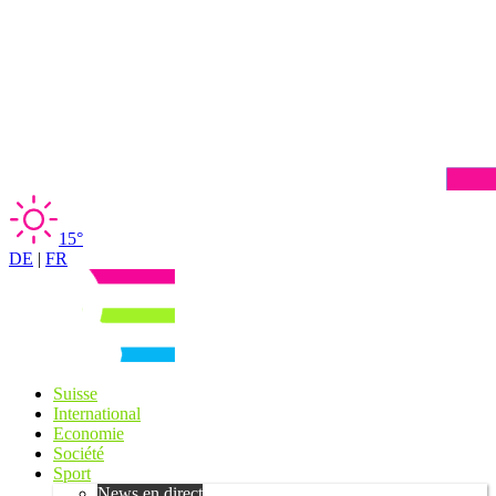
15°
DE
|
FR
Suisse
International
Economie
Société
Sport
News en direct