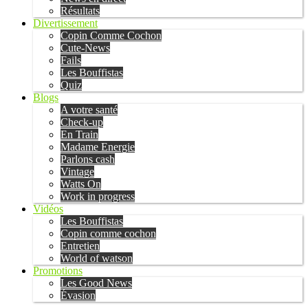
Résultats
Divertissement
Copin Comme Cochon
Cute-News
Fails
Les Bouffistas
Quiz
Blogs
A votre santé
Check-up
En Train
Madame Energie
Parlons cash
Vintage
Watts On
Work in progress
Vidéos
Les Bouffistas
Copin comme cochon
Entretien
World of watson
Promotions
Les Good News
Évasion