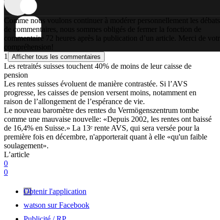
Comme nous voulons continuer à modérer personnellement les débats
de commentaires, nous sommes obligés de fermer la fonction de
commentaire 72 heures après la publication d’un article. Merci de vot
compréhension!
1
Afficher tous les commentaires
Les retraités suisses touchent 40% de moins de leur caisse de
pension
Les rentes suisses évoluent de manière contrastée. Si l’AVS
progresse, les caisses de pension versent moins, notamment en
raison de l’allongement de l’espérance de vie.
Le nouveau baromètre des rentes du Vermögenszentrum tombe
comme une mauvaise nouvelle: «Depuis 2002, les rentes ont baissé
de 16,4% en Suisse.» La 13ᵉ rente AVS, qui sera versée pour la
première fois en décembre, n'apporterait quant à elle «qu'un faible
soulagement».
L’article
0
0
Obtenir l'application
watson sur Facebook
Publicité / RP