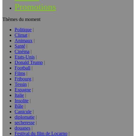
Promotions
Thèmes du moment
Politique
Climat
Animaux
Santé
Cinéma
Etats-Unis
Donald Trump
Football
Films
Fribourg
Tessin
Espagne
Italie
Insolite
Bâle
Canicule
diplomatie
secheresse
douanes
Festival du film de Locarno