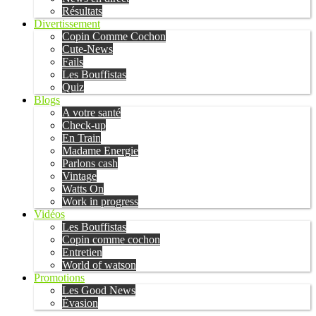
Résultats
Divertissement
Copin Comme Cochon
Cute-News
Fails
Les Bouffistas
Quiz
Blogs
A votre santé
Check-up
En Train
Madame Energie
Parlons cash
Vintage
Watts On
Work in progress
Vidéos
Les Bouffistas
Copin comme cochon
Entretien
World of watson
Promotions
Les Good News
Évasion