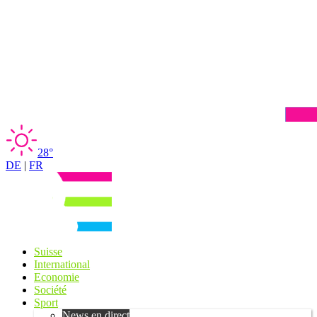
28°
DE
|
FR
Suisse
International
Economie
Société
Sport
News en direct