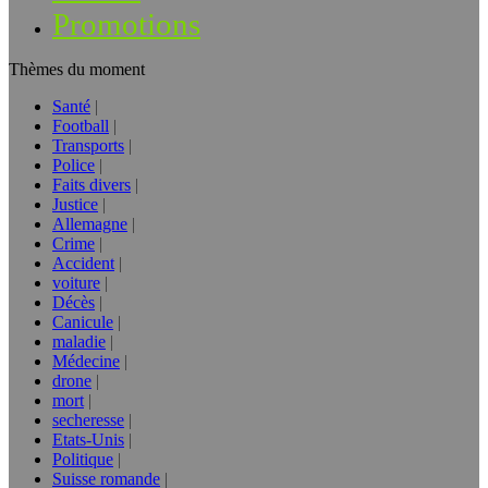
Promotions
Thèmes du moment
Santé
Football
Transports
Police
Faits divers
Justice
Allemagne
Crime
Accident
voiture
Décès
Canicule
maladie
Médecine
drone
mort
secheresse
Etats-Unis
Politique
Suisse romande