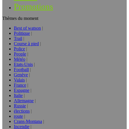
Promotions
Thèmes du moment
Best of watson
Politique
Trail
Course à pied
Police
People
Météo
Etats-Unis
Football
Genève
Valais
France
Espagne
Italie
Allemagne
Russie
élections
route
Crans-Montana
Incendie