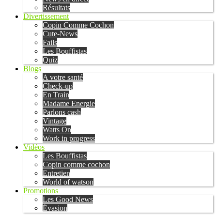
Résultats
Divertissement
Copin Comme Cochon
Cute-News
Fails
Les Bouffistas
Quiz
Blogs
A votre santé
Check-up
En Train
Madame Energie
Parlons cash
Vintage
Watts On
Work in progress
Vidéos
Les Bouffistas
Copin comme cochon
Entretien
World of watson
Promotions
Les Good News
Évasion