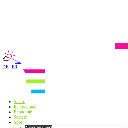
24°
DE
|
FR
Suisse
International
Economie
Société
Sport
News en direct