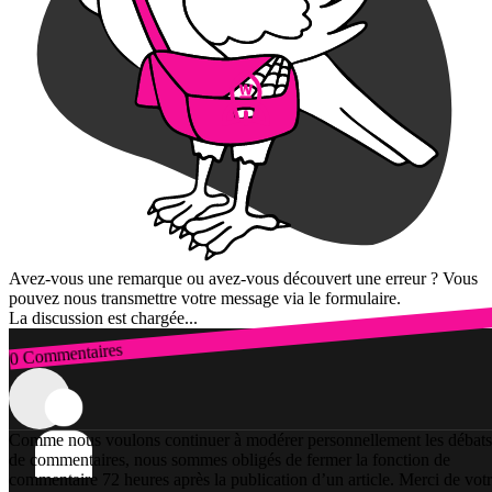
Avez-vous une remarque ou avez-vous découvert une erreur ? Vous
pouvez nous transmettre votre message via le formulaire.
La discussion est chargée...
0 Commentaires
Connexion
Comme nous voulons continuer à modérer personnellement les débats
de commentaires, nous sommes obligés de fermer la fonction de
commentaire 72 heures après la publication d’un article. Merci de vot