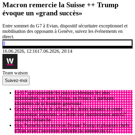
Macron remercie la Suisse ++ Trump
évoque un «grand succès»
Entre sommet du G7 à Evian, dispositif sécuritaire exceptionnel et
mobilisation des opposants à Genève, suivez les événements en
direct.
0
16.06.2026, 12:16
17.06.2026, 20:14
Team watson
Suivez-moi
Le G7 qui rassemble les pays occidentaux les plus
industrialisés, se tient à Evian, en France, à quelques
kilomètres de la frontière genevoise.
Genève, symbole de défense des droits humains et centre
économique important, accueille une manifestation anti-G7
autorisée dimanche.
Guy Parmelin doit recevoir Donald Trump et plusieurs chefs
d’Etat avant l’ouverture officielle du sommet du G7.