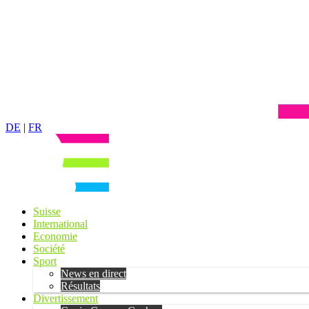
DE
|
FR
Suisse
International
Economie
Société
Sport
News en direct
Résultats
Divertissement