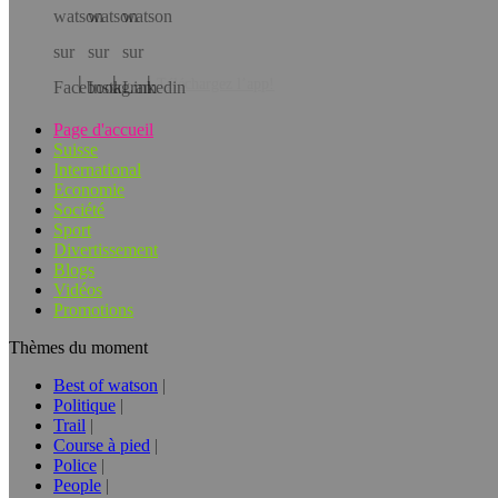
Téléchargez l’app!
Page d'accueil
Suisse
International
Economie
Société
Sport
Divertissement
Blogs
Vidéos
Promotions
Thèmes du moment
Best of watson
Politique
Trail
Course à pied
Police
People