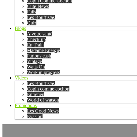
Copin Comme Cochon
Cute-News
Fails
Les Bouffistas
Quiz
Blogs
A votre santé
Check-up
En Train
Madame Energie
Parlons cash
Vintage
Watts On
Work in progress
Vidéos
Les Bouffistas
Copin comme cochon
Entretien
World of watson
Promotions
Les Good News
Évasion