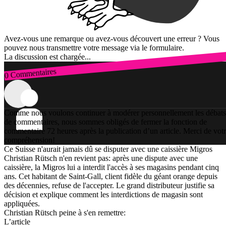
Avez-vous une remarque ou avez-vous découvert une erreur ? Vous
pouvez nous transmettre votre message via le formulaire.
La discussion est chargée...
0 Commentaires
Connexion
Comme nous voulons continuer à modérer personnellement les débats
de commentaires, nous sommes obligés de fermer la fonction de
commentaire 72 heures après la publication d’un article. Merci de vot
compréhension!
Ce Suisse n'aurait jamais dû se disputer avec une caissière Migros
Christian Rütsch n'en revient pas: après une dispute avec une
caissière, la Migros lui a interdit l'accès à ses magasins pendant cinq
ans. Cet habitant de Saint-Gall, client fidèle du géant orange depuis
des décennies, refuse de l'accepter. Le grand distributeur justifie sa
décision et explique comment les interdictions de magasin sont
appliquées.
Christian Rütsch peine à s'en remettre:
L’article