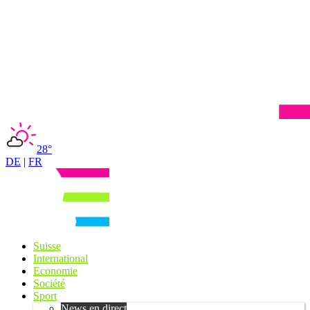
28°
DE
|
FR
Suisse
International
Economie
Société
Sport
News en direct