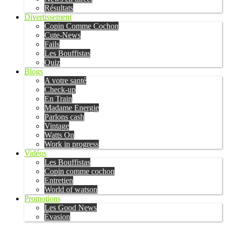
Résultats
Divertissement
Copin Comme Cochon
Cute-News
Fails
Les Bouffistas
Quiz
Blogs
A votre santé
Check-up
En Train
Madame Energie
Parlons cash
Vintage
Watts On
Work in progress
Vidéos
Les Bouffistas
Copin comme cochon
Entretien
World of watson
Promotions
Les Good News
Évasion