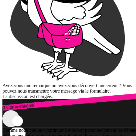
Avez-vous une remarque ou avez-vous découvert une erreur ? Vous
pouvez nous transmettre votre message via le formulaire.
La discussion est chargée...
0 Commentaires
Connexion
Comme nous voulons continuer à modérer personnellement les débats
de commentaires, nous sommes obligés de fermer la fonction de