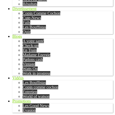
Résultats
Divertissement
Copin Comme Cochon
Cute-News
Fails
Les Bouffistas
Quiz
Blogs
A votre santé
Check-up
En Train
Madame Energie
Parlons cash
Vintage
Watts On
Work in progress
Vidéos
Les Bouffistas
Copin comme cochon
Entretien
World of watson
Promotions
Les Good News
Évasion