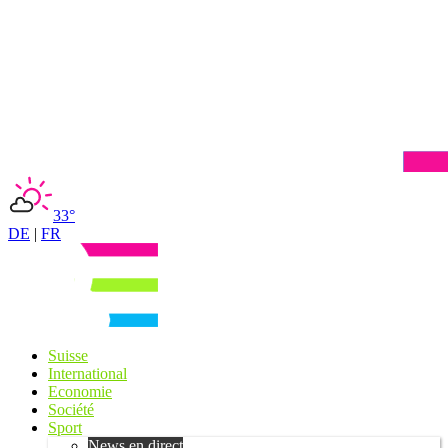
33°
DE
|
FR
Suisse
International
Economie
Société
Sport
News en direct