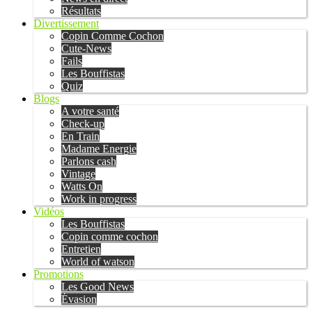
Résultats
Divertissement
Copin Comme Cochon
Cute-News
Fails
Les Bouffistas
Quiz
Blogs
A votre santé
Check-up
En Train
Madame Energie
Parlons cash
Vintage
Watts On
Work in progress
Vidéos
Les Bouffistas
Copin comme cochon
Entretien
World of watson
Promotions
Les Good News
Évasion