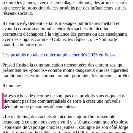
séduire les jeunes, avec des emballages attirants, des arômes sucrés
ou encore la promotion de ces produits par des influenceurs sur les
réseaux sociaux.
Il dénonce également certains messages publicitaires mettant en
avant la consommation «discrète» des sachets de nicotine,
permettant d'échapper à la vigilance des parents ou des enseignants,
avec des slogans comme «Oubliez les règles», ou «N'importe
quand, n'importe où».
Ces produits du tabac coûteront plus cher dès 2025 en Suisse
Prasad fustige la communication mensongère des entreprises, qui
présentent les «pouchs» comme moins dangereux que les cigarettes
traditionnelles, voire comme un outil pour aider les fumeurs à arrêter.
Il tranche:
«Les sachets de nicotine ne sont pas des produits sans risque et ne
devraient pas être commercialisés de sorte à créer une nouvelle
génération de personnes dépendantes.»
«Le marketing des sachets de nicotine aujourd'hui ressemble
beaucoup à ce que nous avons vu il y a 10 ans, avant que n'explose
l'épidémie de vapotage chez les jeunes», souligne de son côté Jorge
Alday, directeur de l'ONG anti-tabac STOP, dans un communiqué