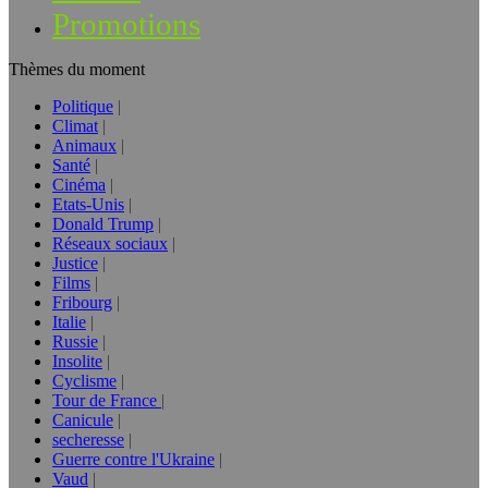
Promotions
Thèmes du moment
Politique
Climat
Animaux
Santé
Cinéma
Etats-Unis
Donald Trump
Réseaux sociaux
Justice
Films
Fribourg
Italie
Russie
Insolite
Cyclisme
Tour de France
Canicule
secheresse
Guerre contre l'Ukraine
Vaud