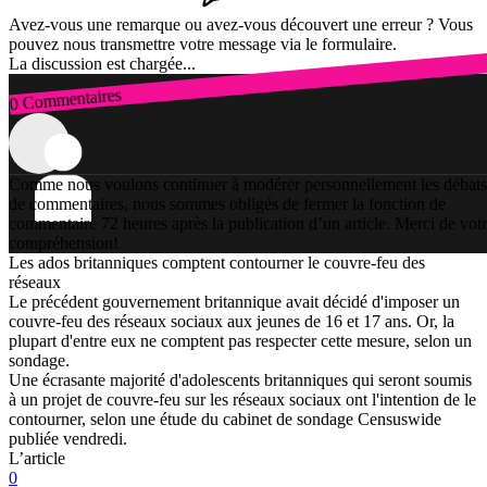
Avez-vous une remarque ou avez-vous découvert une erreur ? Vous
pouvez nous transmettre votre message via le formulaire.
La discussion est chargée...
0 Commentaires
Connexion
Comme nous voulons continuer à modérer personnellement les débats
de commentaires, nous sommes obligés de fermer la fonction de
commentaire 72 heures après la publication d’un article. Merci de vot
compréhension!
Les ados britanniques comptent contourner le couvre-feu des
réseaux
Le précédent gouvernement britannique avait décidé d'imposer un
couvre-feu des réseaux sociaux aux jeunes de 16 et 17 ans. Or, la
plupart d'entre eux ne comptent pas respecter cette mesure, selon un
sondage.
Une écrasante majorité d'adolescents britanniques qui seront soumis
à un projet de couvre-feu sur les réseaux sociaux ont l'intention de le
contourner, selon une étude du cabinet de sondage Censuswide
publiée vendredi.
L’article
0