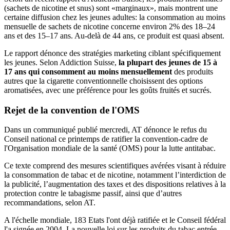
(sachets de nicotine et snus) sont «marginaux», mais montrent une
certaine diffusion chez les jeunes adultes: la consommation au moins
mensuelle de sachets de nicotine concerne environ 2% des 18–24
ans et des 15–17 ans. Au-delà de 44 ans, ce produit est quasi absent.
Le rapport dénonce des stratégies marketing ciblant spécifiquement
les jeunes. Selon Addiction Suisse,
la plupart des jeunes de 15 à
17 ans qui consomment au moins mensuellement
des produits
autres que la cigarette conventionnelle choisissent des options
aromatisées, avec une préférence pour les goûts fruités et sucrés.
Rejet
de la convention de l'OMS
Dans un communiqué publié mercredi, AT dénonce le refus du
Conseil national ce printemps de ratifier la convention-cadre de
l'Organisation mondiale de la santé (OMS) pour la lutte antitabac.
Ce texte comprend des mesures scientifiques avérées visant à réduire
la consommation de tabac et de nicotine, notamment l’interdiction de
la publicité, l’augmentation des taxes et des dispositions relatives à la
protection contre le tabagisme passif, ainsi que d’autres
recommandations, selon AT.
A l'échelle mondiale, 183 Etats l'ont déjà ratifiée et le Conseil fédéral
l'a signée en 2004. La nouvelle loi sur les produits du tabac entrée