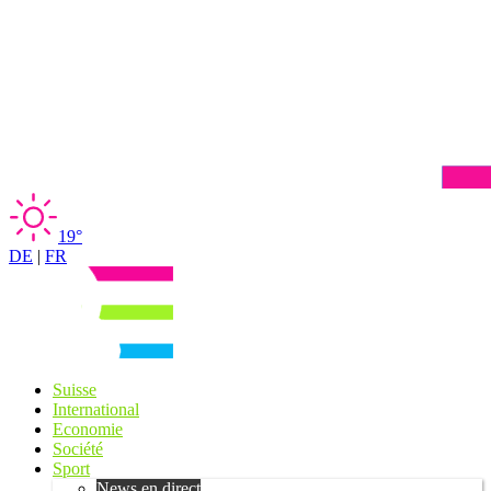
19°
DE
|
FR
Suisse
International
Economie
Société
Sport
News en direct