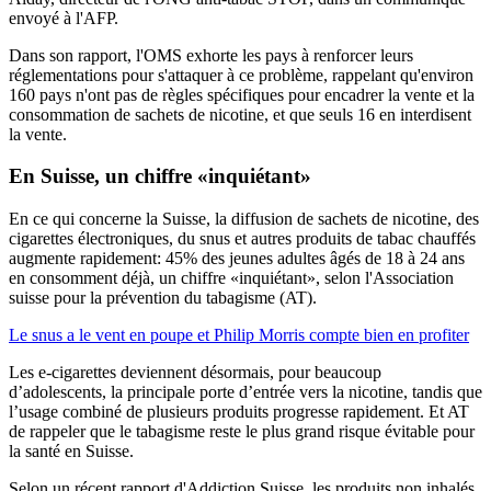
envoyé à l'AFP.
Dans son rapport, l'OMS exhorte les pays à renforcer leurs
réglementations pour s'attaquer à ce problème, rappelant qu'environ
160 pays n'ont pas de règles spécifiques pour encadrer la vente et la
consommation de sachets de nicotine, et que seuls 16 en interdisent
la vente.
En Suisse,
un chiffre «inquiétant»
En ce qui concerne la Suisse, la diffusion de sachets de nicotine, des
cigarettes électroniques, du snus et autres produits de tabac chauffés
augmente rapidement: 45% des jeunes adultes âgés de 18 à 24 ans
en consomment déjà, un chiffre «inquiétant», selon l'Association
suisse pour la prévention du tabagisme (AT).
Le snus a le vent en poupe et Philip Morris compte bien en profiter
Les e-cigarettes deviennent désormais, pour beaucoup
d’adolescents, la principale porte d’entrée vers la nicotine, tandis que
l’usage combiné de plusieurs produits progresse rapidement. Et AT
de rappeler que le tabagisme reste le plus grand risque évitable pour
la santé en Suisse.
Selon un récent rapport d'Addiction Suisse, les produits non inhalés