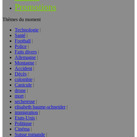
Promotions
Thèmes du moment
Technologie
Santé
Football
Police
Faits divers
Allemagne
Montagne
Accident
Décès
colombie
Canicule
drone
mort
secheresse
elisabeth baume-schneider
immigration
Etats-Unis
Politique
Cinéma
Suisse romande