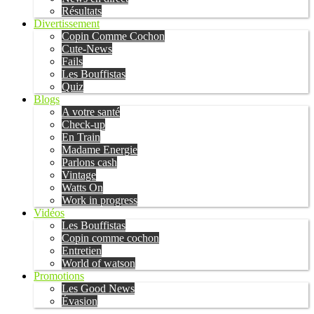
Résultats
Divertissement
Copin Comme Cochon
Cute-News
Fails
Les Bouffistas
Quiz
Blogs
A votre santé
Check-up
En Train
Madame Energie
Parlons cash
Vintage
Watts On
Work in progress
Vidéos
Les Bouffistas
Copin comme cochon
Entretien
World of watson
Promotions
Les Good News
Évasion