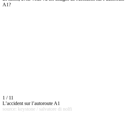
A1?
1 / 11
L’accident sur l’autoroute A1
source: keystone / salvatore di nolfi