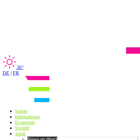
26°
DE
|
FR
Suisse
International
Economie
Société
Sport
News en direct