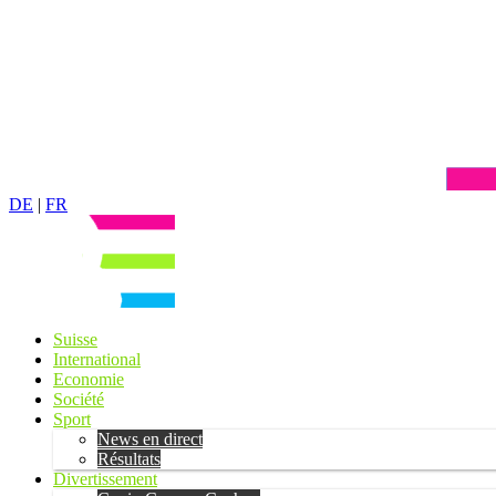
DE
|
FR
Suisse
International
Economie
Société
Sport
News en direct
Résultats
Divertissement