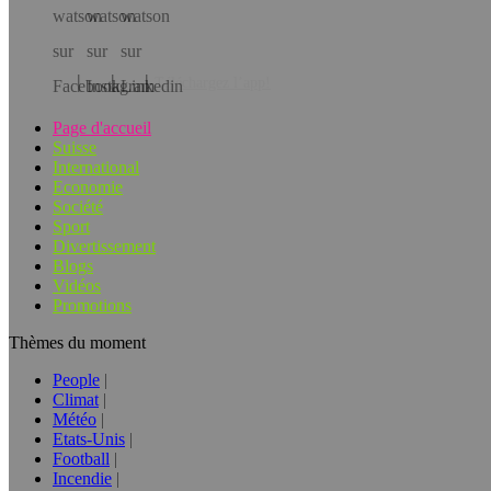
Téléchargez l’app!
Page d'accueil
Suisse
International
Economie
Société
Sport
Divertissement
Blogs
Vidéos
Promotions
Thèmes du moment
People
Climat
Météo
Etats-Unis
Football
Incendie