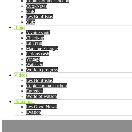
Copin Comme Cochon
Cute-News
Fails
Les Bouffistas
Quiz
Blogs
A votre santé
Check-up
En Train
Madame Energie
Parlons cash
Vintage
Watts On
Work in progress
Vidéos
Les Bouffistas
Copin comme cochon
Entretien
World of watson
Promotions
Les Good News
Évasion