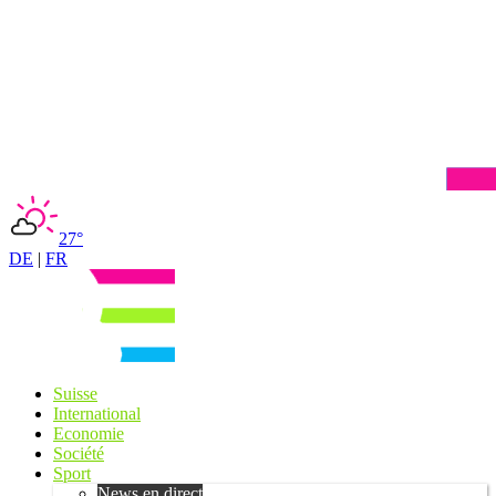
27°
DE
|
FR
Suisse
International
Economie
Société
Sport
News en direct