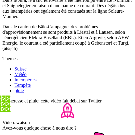
Dans le Jura, le trafic ferroviaire a été interrompu entre Le Noirmont
et Saignelégier en raison d'une panne de courant. Des dégâts dus
aux intempéries ont également été constatés sur la ligne Soleure-
Moutier.
Dans le canton de Bâle-Campagne, des problèmes
d'approvisionnement se sont produits à Liestal et à Lausen, selon
l'énergéticien Elektra Baselland (EBL). Et en Argovie, selon AEW
Energie, le courant a été partiellement coupé à Gebenstorf et Turgi.
(ats/jch)
Thèmes
Suisse
Météo
Intempéries
Tempête
pluie
Sécheresse et pluie: cette vidéo fait débat sur Twitter
Video: watson
Avez-vous quelque chose à nous dire ?