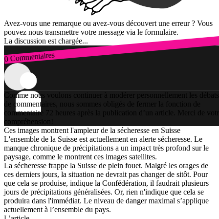
Avez-vous une remarque ou avez-vous découvert une erreur ? Vous
pouvez nous transmettre votre message via le formulaire.
La discussion est chargée...
0 Commentaires
Connexion
Comme nous voulons continuer à modérer personnellement les débats
de commentaires, nous sommes obligés de fermer la fonction de
commentaire 72 heures après la publication d’un article. Merci de vot
compréhension!
Ces images montrent l'ampleur de la sécheresse en Suisse
L'ensemble de la Suisse est actuellement en alerte sécheresse. Le
manque chronique de précipitations a un impact très profond sur le
paysage, comme le montrent ces images satellites.
La sécheresse frappe la Suisse de plein fouet. Malgré les orages de
ces derniers jours, la situation ne devrait pas changer de sitôt. Pour
que cela se produise, indique la Confédération, il faudrait plusieurs
jours de précipitations généralisées. Or, rien n'indique que cela se
produira dans l'immédiat. Le niveau de danger maximal s’applique
actuellement à l’ensemble du pays.
L’article