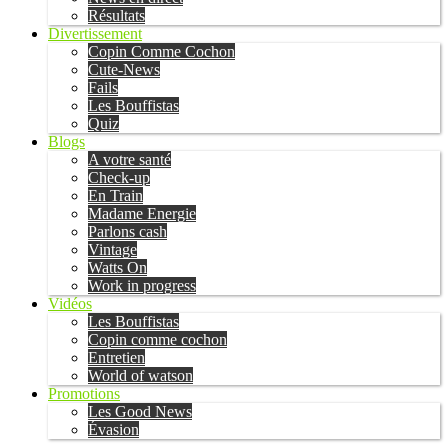
Résultats
Divertissement
Copin Comme Cochon
Cute-News
Fails
Les Bouffistas
Quiz
Blogs
A votre santé
Check-up
En Train
Madame Energie
Parlons cash
Vintage
Watts On
Work in progress
Vidéos
Les Bouffistas
Copin comme cochon
Entretien
World of watson
Promotions
Les Good News
Évasion