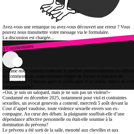
Avez-vous une remarque ou avez-vous découvert une erreur ? Vous
pouvez nous transmettre votre message via le formulaire.
La discussion est chargée...
0 Commentaires
Connexion
Comme nous voulons continuer à modérer personnellement les débats
de commentaires, nous sommes obligés de fermer la fonction de
commentaire 72 heures après la publication d’un article. Merci de vot
compréhension!
«Oui, je suis un salopard, mais je ne suis pas un violeur!»
Condamné en décembre 2025, notamment pour viol et contraintes
sexuelles, un avocat genevois a contesté, mercredi 5 août devant la
Cour d’appel vaudoise, toute violence sexuelle envers son ex-
compagne. Au cœur des débats: la plaignante souffrait-elle d’une
dépendance affective personnelle ou était-elle soumise à la
domination du prévenu?
Le prévenu a été sorti de la salle, menotté aux chevilles et aux