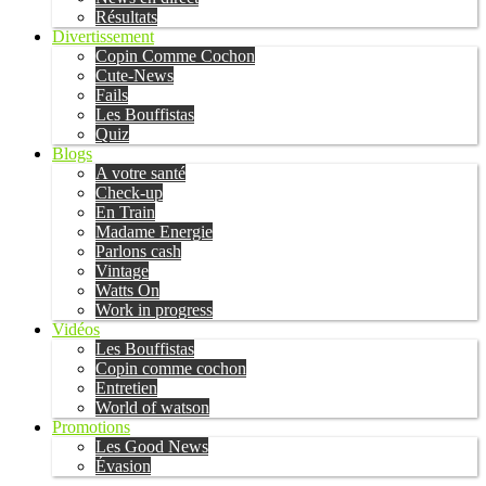
Résultats
Divertissement
Copin Comme Cochon
Cute-News
Fails
Les Bouffistas
Quiz
Blogs
A votre santé
Check-up
En Train
Madame Energie
Parlons cash
Vintage
Watts On
Work in progress
Vidéos
Les Bouffistas
Copin comme cochon
Entretien
World of watson
Promotions
Les Good News
Évasion