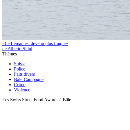
«Le Léman est devenu plus fragile»
de Alberto Silini
Thèmes
Suisse
Police
Faits divers
Bâle-Campagne
Crime
Violence
Les Swiss Street Food Awards à Bâle