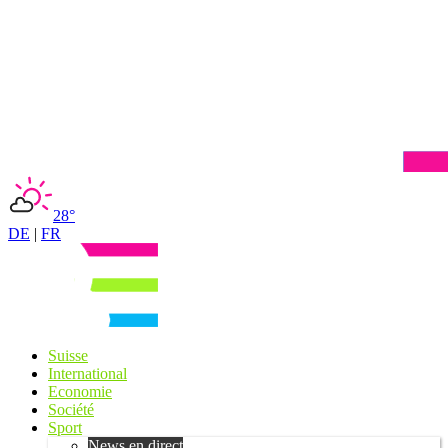
28°
DE
|
FR
Suisse
International
Economie
Société
Sport
News en direct