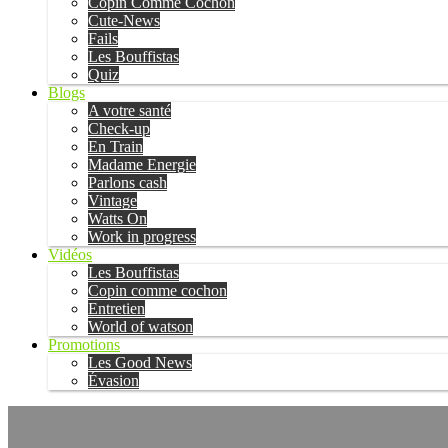
Copin Comme Cochon
Cute-News
Fails
Les Bouffistas
Quiz
Blogs
A votre santé
Check-up
En Train
Madame Energie
Parlons cash
Vintage
Watts On
Work in progress
Vidéos
Les Bouffistas
Copin comme cochon
Entretien
World of watson
Promotions
Les Good News
Évasion