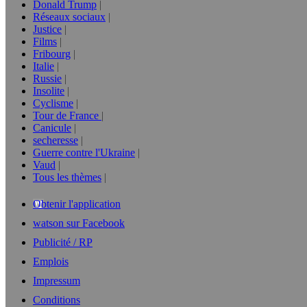
Donald Trump
Réseaux sociaux
Justice
Films
Fribourg
Italie
Russie
Insolite
Cyclisme
Tour de France
Canicule
secheresse
Guerre contre l'Ukraine
Vaud
Tous les thèmes
Obtenir l'application
watson sur Facebook
Publicité / RP
Emplois
Impressum
Conditions