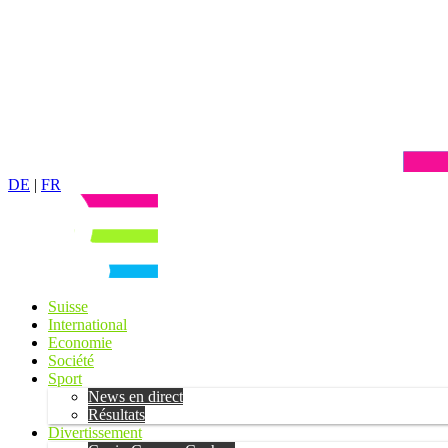
DE
|
FR
Suisse
International
Economie
Société
Sport
News en direct
Résultats
Divertissement