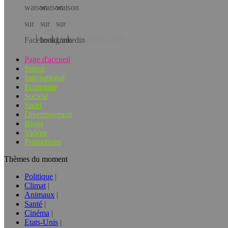
Téléchargez l’app!
Page d'accueil
Suisse
International
Economie
Société
Sport
Divertissement
Blogs
Vidéos
Promotions
Thèmes du moment
Politique
Climat
Animaux
Santé
Cinéma
Etats-Unis