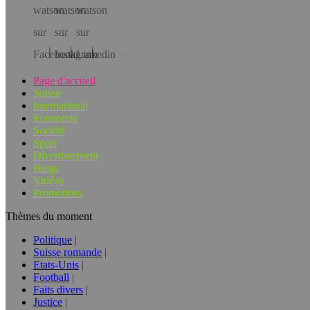
Téléchargez l’app!
Page d'accueil
Suisse
International
Economie
Société
Sport
Divertissement
Blogs
Vidéos
Promotions
Thèmes du moment
Politique
Suisse romande
Etats-Unis
Football
Faits divers
Justice