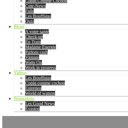
Copin Comme Cochon
Cute-News
Fails
Les Bouffistas
Quiz
Blogs
A votre santé
Check-up
En Train
Madame Energie
Parlons cash
Vintage
Watts On
Work in progress
Vidéos
Les Bouffistas
Copin comme cochon
Entretien
World of watson
Promotions
Les Good News
Évasion