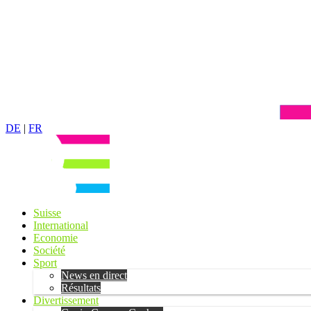
DE
|
FR
Suisse
International
Economie
Société
Sport
News en direct
Résultats
Divertissement