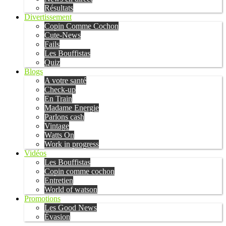
Résultats
Divertissement
Copin Comme Cochon
Cute-News
Fails
Les Bouffistas
Quiz
Blogs
A votre santé
Check-up
En Train
Madame Energie
Parlons cash
Vintage
Watts On
Work in progress
Vidéos
Les Bouffistas
Copin comme cochon
Entretien
World of watson
Promotions
Les Good News
Évasion