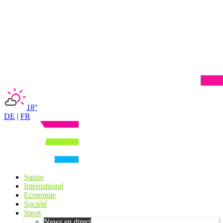
18°
DE
|
FR
Suisse
International
Economie
Société
Sport
News en direct