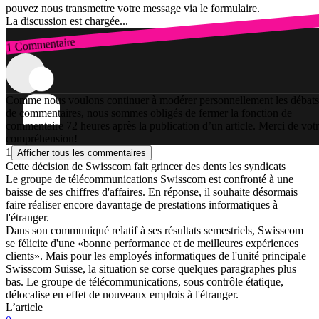
pouvez nous transmettre votre message via le formulaire.
La discussion est chargée...
1 Commentaire
Connexion
Comme nous voulons continuer à modérer personnellement les débats
de commentaires, nous sommes obligés de fermer la fonction de
commentaire 72 heures après la publication d’un article. Merci de vot
compréhension!
1
Afficher tous les commentaires
Cette décision de Swisscom fait grincer des dents les syndicats
Le groupe de télécommunications Swisscom est confronté à une
baisse de ses chiffres d'affaires. En réponse, il souhaite désormais
faire réaliser encore davantage de prestations informatiques à
l'étranger.
Dans son communiqué relatif à ses résultats semestriels, Swisscom
se félicite d'une «bonne performance et de meilleures expériences
clients». Mais pour les employés informatiques de l'unité principale
Swisscom Suisse, la situation se corse quelques paragraphes plus
bas. Le groupe de télécommunications, sous contrôle étatique,
délocalise en effet de nouveaux emplois à l'étranger.
L’article