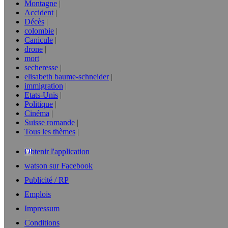
Montagne
Accident
Décès
colombie
Canicule
drone
mort
secheresse
elisabeth baume-schneider
immigration
Etats-Unis
Politique
Cinéma
Suisse romande
Tous les thèmes
Obtenir l'application
watson sur Facebook
Publicité / RP
Emplois
Impressum
Conditions