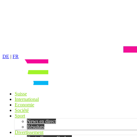
DE
|
FR
Suisse
International
Economie
Société
Sport
News en direct
Résultats
Divertissement