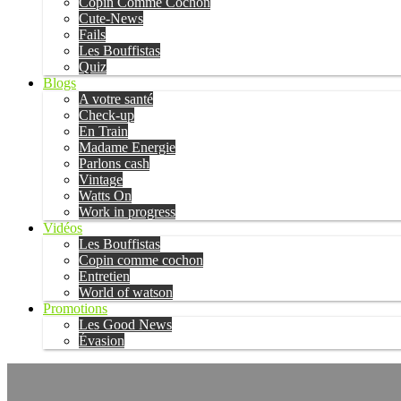
Copin Comme Cochon
Cute-News
Fails
Les Bouffistas
Quiz
Blogs
A votre santé
Check-up
En Train
Madame Energie
Parlons cash
Vintage
Watts On
Work in progress
Vidéos
Les Bouffistas
Copin comme cochon
Entretien
World of watson
Promotions
Les Good News
Évasion