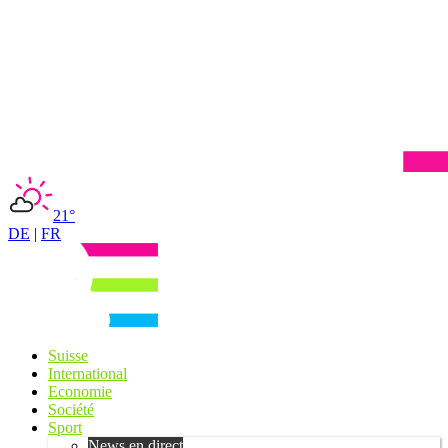
21°
DE
|
FR
Suisse
International
Economie
Société
Sport
News en direct