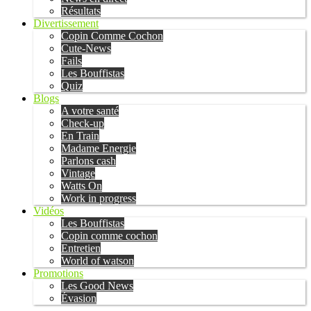
Résultats
Divertissement
Copin Comme Cochon
Cute-News
Fails
Les Bouffistas
Quiz
Blogs
A votre santé
Check-up
En Train
Madame Energie
Parlons cash
Vintage
Watts On
Work in progress
Vidéos
Les Bouffistas
Copin comme cochon
Entretien
World of watson
Promotions
Les Good News
Évasion