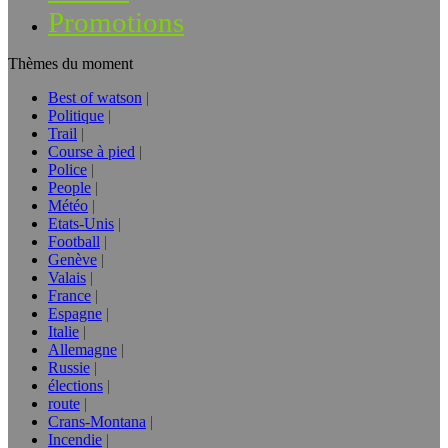
Promotions
Thèmes du moment
Best of watson
Politique
Trail
Course à pied
Police
People
Météo
Etats-Unis
Football
Genève
Valais
France
Espagne
Italie
Allemagne
Russie
élections
route
Crans-Montana
Incendie