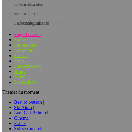
Téléchargez l’app!
Page d'accueil
Suisse
International
Economie
Société
Sport
Divertissement
Blogs
Vidéos
Promotions
Thèmes du moment
Best of watson
Ski Alpin
Lara Gut-Behrami
Cinéma
Police
Suisse romande