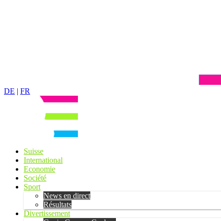
DE
|
FR
Suisse
International
Economie
Société
Sport
News en direct
Résultats
Divertissement