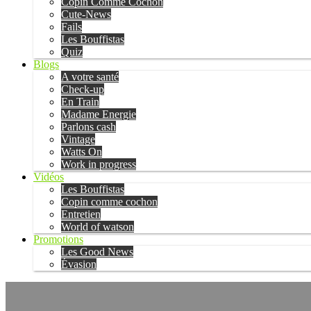
Copin Comme Cochon
Cute-News
Fails
Les Bouffistas
Quiz
Blogs
A votre santé
Check-up
En Train
Madame Energie
Parlons cash
Vintage
Watts On
Work in progress
Vidéos
Les Bouffistas
Copin comme cochon
Entretien
World of watson
Promotions
Les Good News
Évasion