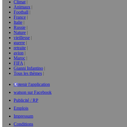
Climat
Animaux
Football
France
Italie
Russie
Nature
vieillesse
guerre
retraite
avion
Maroc
FIFA
Gianni Infantino
Tous les thèmes
Obtenir l'application
watson sur Facebook
Publicité / RP
Emplois
Impressum
Conditions