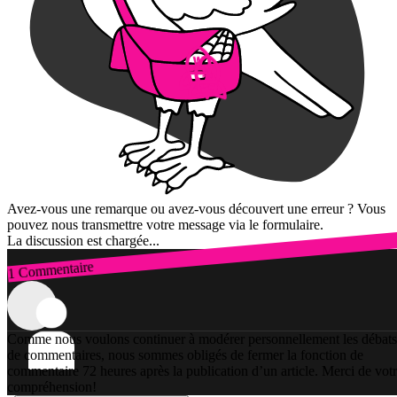
Avez-vous une remarque ou avez-vous découvert une erreur ? Vous
pouvez nous transmettre votre message via le formulaire.
La discussion est chargée...
1 Commentaire
Connexion
Comme nous voulons continuer à modérer personnellement les débats
de commentaires, nous sommes obligés de fermer la fonction de
commentaire 72 heures après la publication d’un article. Merci de vot
compréhension!