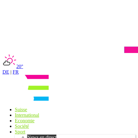
20°
DE
|
FR
Suisse
International
Economie
Société
Sport
News en direct