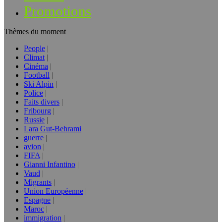
Promotions
Thèmes du moment
People
Climat
Cinéma
Football
Ski Alpin
Police
Faits divers
Fribourg
Russie
Lara Gut-Behrami
guerre
avion
FIFA
Gianni Infantino
Vaud
Migrants
Union Européenne
Espagne
Maroc
immigration