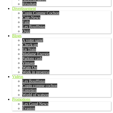
Résultats
Divertissement
Copin Comme Cochon
Cute-News
Fails
Les Bouffistas
Quiz
Blogs
A votre santé
Check-up
En Train
Madame Energie
Parlons cash
Vintage
Watts On
Work in progress
Vidéos
Les Bouffistas
Copin comme cochon
Entretien
World of watson
Promotions
Les Good News
Évasion