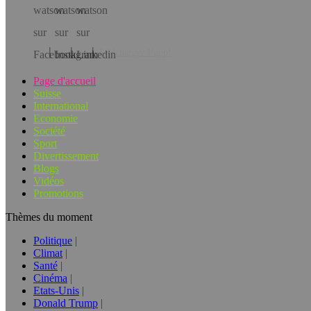
Téléchargez l’app!
Page d'accueil
Suisse
International
Economie
Société
Sport
Divertissement
Blogs
Vidéos
Promotions
Thèmes du moment
Politique
Climat
Santé
Cinéma
Etats-Unis
Donald Trump