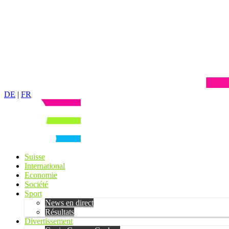
DE
|
FR
Suisse
International
Economie
Société
Sport
News en direct
Résultats
Divertissement