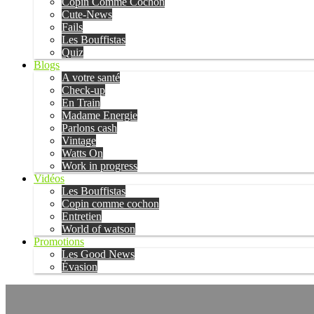
Copin Comme Cochon
Cute-News
Fails
Les Bouffistas
Quiz
Blogs
A votre santé
Check-up
En Train
Madame Energie
Parlons cash
Vintage
Watts On
Work in progress
Vidéos
Les Bouffistas
Copin comme cochon
Entretien
World of watson
Promotions
Les Good News
Évasion