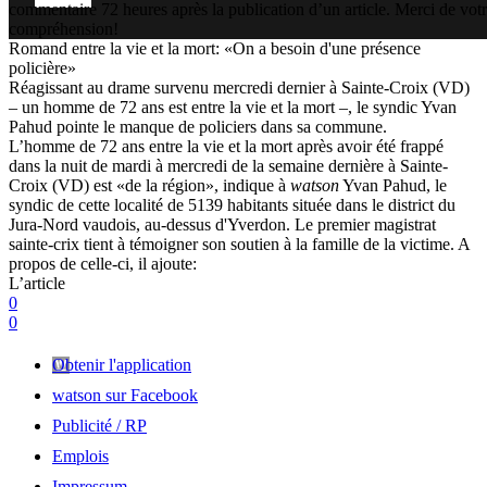
commentaire 72 heures après la publication d’un article. Merci de vot
compréhension!
Romand entre la vie et la mort: «On a besoin d'une présence
policière»
Réagissant au drame survenu mercredi dernier à Sainte-Croix (VD)
– un homme de 72 ans est entre la vie et la mort –, le syndic Yvan
Pahud pointe le manque de policiers dans sa commune.
L’homme de 72 ans entre la vie et la mort après avoir été frappé
dans la nuit de mardi à mercredi de la semaine dernière à Sainte-
Croix (VD) est «de la région», indique à
watson
Yvan Pahud, le
syndic de cette localité de 5139 habitants située dans le district du
Jura-Nord vaudois, au-dessus d'Yverdon. Le premier magistrat
sainte-crix tient à témoigner son soutien à la famille de la victime. A
propos de celle-ci, il ajoute:
L’article
0
0
Obtenir l'application
watson sur Facebook
Publicité / RP
Emplois
Impressum