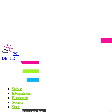
29°
DE
|
FR
Suisse
International
Economie
Société
Sport
News en direct