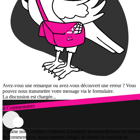
Avez-vous une remarque ou avez-vous découvert une erreur ? Vous
pouvez nous transmettre votre message via le formulaire.
La discussion est chargée...
0 Commentaires
Connexion
Comme nous voulons continuer à modérer personnellement les débats
de commentaires, nous sommes obligés de fermer la fonction de