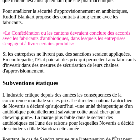
que marché test ainsi qu'en tant que site pharmaceutique.
Pour améliorer la sécurité d'approvisionnement en antibiotiques,
Rudolf Blankart propose des contrats à long terme avec les
fabricants.
«La Confédération ou les cantons devraient conclure des accords
avec les fabricants d'antibiotiques, dans lesquels les entreprises
s'engagent à livrer certains produits»
Si les entreprises ne livrent pas, des sanctions seraient appliquées.
En contrepartie, l'Etat paierait des prix qui permettent aux fabricants
d'investir dans des mesures de sécurisation de leurs chaînes
d'approvisionnement.
Subventions étatiques
L'industrie critique depuis des années les conséquences de la
concurrence mondiale sur les prix. Le directeur national autrichien
de Novartis a déclaré qu'aujourd'hui «une unité thérapeutique d'un
antibiotique potentiellement salvateur coûte aussi cher qu'un
chewing-gum». La marge plus faible dans le secteur des
antibiotiques est l'une des raisons pour lesquelles Novartis a décidé
de scinder sa filiale Sandoz cette année.
Pourtant, le cas de Sandoz prouve que l'intervention de l'État peut