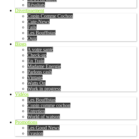
Résultats
Divertissement
Copin Comme Cochon
Cute-News
Fails
Les Bouffistas
Quiz
Blogs
A votre santé
Check-up
En Train
Madame Energie
Parlons cash
Vintage
Watts On
Work in progress
Vidéos
Les Bouffistas
Copin comme cochon
Entretien
World of watson
Promotions
Les Good News
Évasion