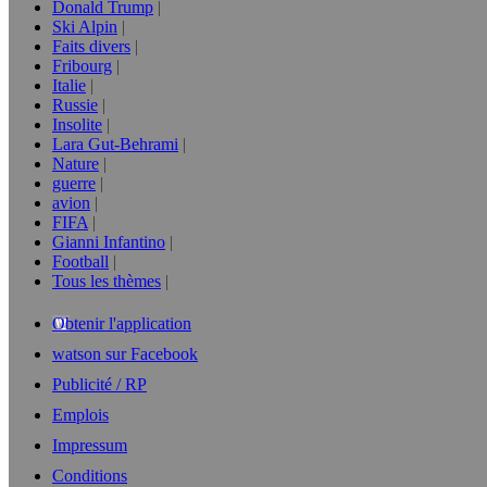
Donald Trump
Ski Alpin
Faits divers
Fribourg
Italie
Russie
Insolite
Lara Gut-Behrami
Nature
guerre
avion
FIFA
Gianni Infantino
Football
Tous les thèmes
Obtenir l'application
watson sur Facebook
Publicité / RP
Emplois
Impressum
Conditions