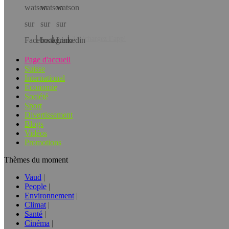
Téléchargez l’app!
Page d'accueil
Suisse
International
Economie
Société
Sport
Divertissement
Blogs
Vidéos
Promotions
Thèmes du moment
Vaud
People
Environnement
Climat
Santé
Cinéma