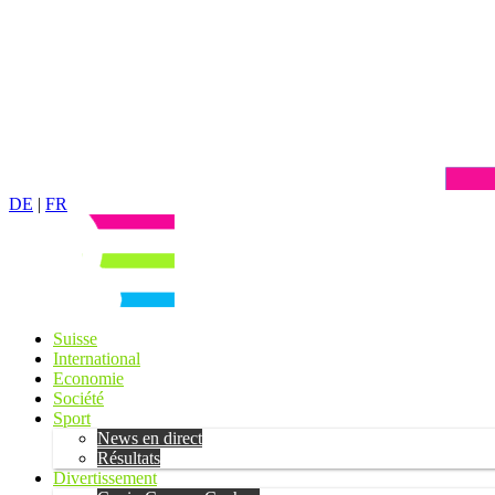
DE
|
FR
Suisse
International
Economie
Société
Sport
News en direct
Résultats
Divertissement