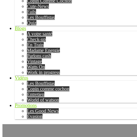
Copin Comme Cochon
Cute-News
Fails
Les Bouffistas
Quiz
Blogs
A votre santé
Check-up
En Train
Madame Energie
Parlons cash
Vintage
Watts On
Work in progress
Vidéos
Les Bouffistas
Copin comme cochon
Entretien
World of watson
Promotions
Les Good News
Évasion