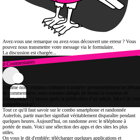
Avez-vous une remarque ou avez-vous découvert une erreur ? Vous
pouvez nous transmettre votre message via le formulaire.
La discussion est chargée...
0 Commentaires
Connexion
Comme nous voulons continuer à modérer personnellement les débats
de commentaires, nous sommes obligés de fermer la fonction de
commentaire 72 heures après la publication d’un article. Merci de vot
compréhension!
Tout ce qu'il faut savoir sur le combo smartphone et randonnée
Autrefois, partir marcher signifiait véritablement disparaître pendant
quelques heures. Aujourd'hui, on randonne avec le téléphone à
portée de main. Voici une sélection des apps et des sites les plus
utiles.
On vous le dit d'emblée: télécharger quelques applications et