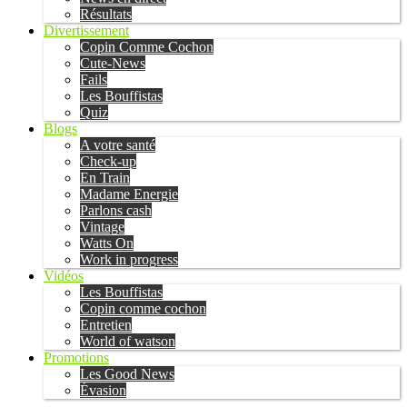
Résultats
Divertissement
Copin Comme Cochon
Cute-News
Fails
Les Bouffistas
Quiz
Blogs
A votre santé
Check-up
En Train
Madame Energie
Parlons cash
Vintage
Watts On
Work in progress
Vidéos
Les Bouffistas
Copin comme cochon
Entretien
World of watson
Promotions
Les Good News
Évasion