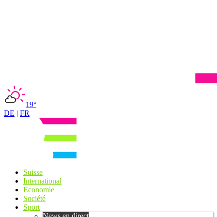
19°
DE
|
FR
Suisse
International
Economie
Société
Sport
News en direct