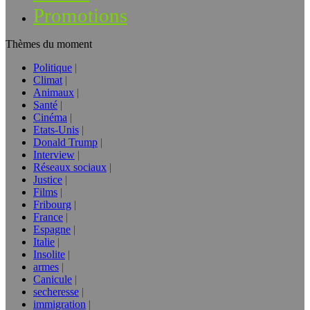
Promotions
Thèmes du moment
Politique
Climat
Animaux
Santé
Cinéma
Etats-Unis
Donald Trump
Interview
Réseaux sociaux
Justice
Films
Fribourg
France
Espagne
Italie
Insolite
armes
Canicule
secheresse
immigration