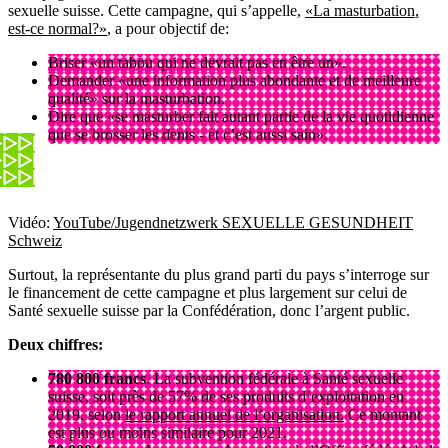
sexuelle suisse. Cette campagne, qui s’appelle,
«La masturbation,
est-ce normal?»
, a pour objectif de:
Briser «un tabou qui ne devrait pas en être un».
Demander «une information plus abondante et de meilleure
qualité» sur la masturbation.
Dire que «se masturber fait autant partie de la vie quotidienne
que se brosser les dents - et c’est aussi sain».
Vidéo:
YouTube/Jugendnetzwerk SEXUELLE GESUNDHEIT
Schweiz
Surtout, la représentante du plus grand parti du pays s’interroge sur
le financement de cette campagne et plus largement sur celui de
Santé sexuelle suisse par la Confédération, donc l’argent public.
Deux chiffres:
780 800 francs
. La subvention fédérale à Santé sexuelle
suisse, soit près de 57% de ses produits d’exploitation en
2019, selon
le rapport annuel de l’organisation.
Ce montant
est plus ou moins similaire pour 2021.