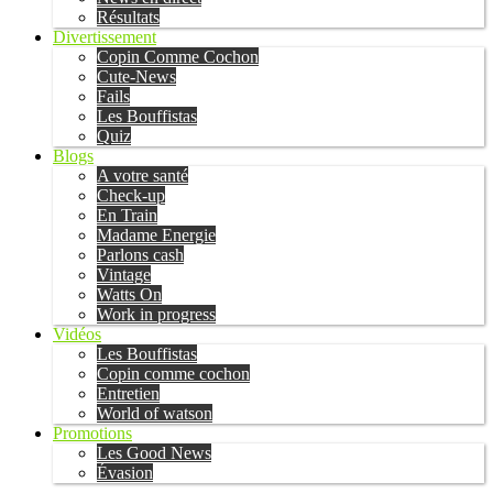
Résultats
Divertissement
Copin Comme Cochon
Cute-News
Fails
Les Bouffistas
Quiz
Blogs
A votre santé
Check-up
En Train
Madame Energie
Parlons cash
Vintage
Watts On
Work in progress
Vidéos
Les Bouffistas
Copin comme cochon
Entretien
World of watson
Promotions
Les Good News
Évasion