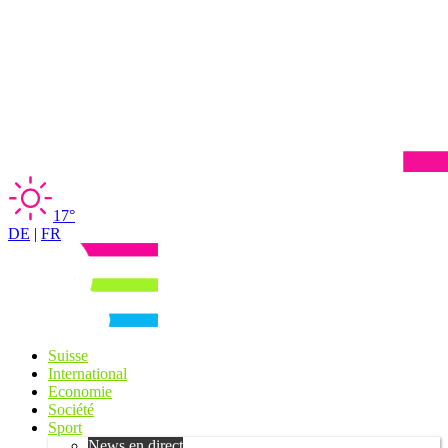
17°
DE
|
FR
Suisse
International
Economie
Société
Sport
News en direct