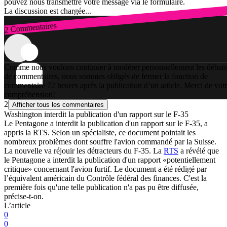
pouvez nous transmettre votre message via le formulaire.
La discussion est chargée...
2 Commentaires
Connexion
Comme nous voulons continuer à modérer personnellement les débats
de commentaires, nous sommes obligés de fermer la fonction de
commentaire 72 heures après la publication d’un article. Merci de vot
compréhension!
2
Afficher tous les commentaires
Washington interdit la publication d'un rapport sur le F-35
Le Pentagone a interdit la publication d'un rapport sur le F-35, a
appris la RTS. Selon un spécialiste, ce document pointait les
nombreux problèmes dont souffre l'avion commandé par la Suisse.
La nouvelle va réjouir les détracteurs du F-35. La
RTS
a révélé que
le Pentagone a interdit la publication d'un rapport «potentiellement
critique» concernant l'avion furtif. Le document a été rédigé par
l’équivalent américain du Contrôle fédéral des finances. C'est la
première fois qu'une telle publication n'a pas pu être diffusée,
précise-t-on.
L’article
0
0