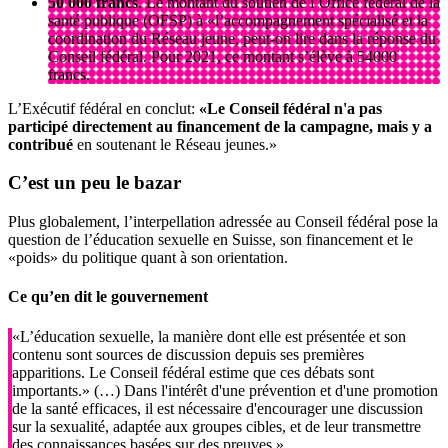
50 000 francs
. Le montant du soutien de l’Office fédéral de la
santé publique (OFSP) à «l’accompagnement spécialisé et la
coordination du Réseau jeune, peut-on lire dans la réponse du
Conseil fédéral. Pour 2021, ce montant s’élève à 54000
francs.
L’Exécutif fédéral en conclut:
«Le
Conseil fédéral n'a pas
participé directement au financement de la campagne, mais y a
contribué
en soutenant le Réseau jeunes.»
C’est un peu
le bazar
Plus globalement, l’interpellation adressée au Conseil fédéral pose la
question de l’éducation sexuelle en Suisse, son financement et le
«poids» du politique quant à son orientation.
Ce qu’en dit le gouvernement
«L’éducation sexuelle, la manière dont elle est présentée et son
contenu sont sources de discussion depuis ses premières
apparitions. Le Conseil fédéral estime que ces débats sont
importants.» (…) Dans l'intérêt d'une prévention et d'une promotion
de la santé efficaces, il est nécessaire d'encourager une discussion
sur la sexualité, adaptée aux groupes cibles, et de leur transmettre
des connaissances basées sur des preuves.»