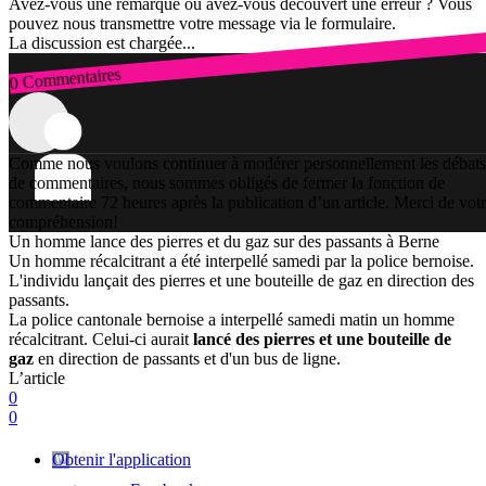
Avez-vous une remarque ou avez-vous découvert une erreur ? Vous
pouvez nous transmettre votre message via le formulaire.
La discussion est chargée...
0 Commentaires
Connexion
Comme nous voulons continuer à modérer personnellement les débats
de commentaires, nous sommes obligés de fermer la fonction de
commentaire 72 heures après la publication d’un article. Merci de vot
compréhension!
Un homme lance des pierres et du gaz sur des passants à Berne
Un homme récalcitrant a été interpellé samedi par la police bernoise.
L'individu lançait des pierres et une bouteille de gaz en direction des
passants.
La police cantonale bernoise a interpellé samedi matin un homme
récalcitrant. Celui-ci aurait
lancé des pierres et une bouteille de
gaz
en direction de passants et d'un bus de ligne.
L’article
0
0
Obtenir l'application