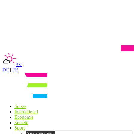
33°
DE
|
FR
Suisse
International
Economie
Société
Sport
News en direct