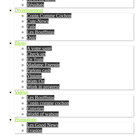
Résultats
Divertissement
Copin Comme Cochon
Cute-News
Fails
Les Bouffistas
Quiz
Blogs
A votre santé
Check-up
En Train
Madame Energie
Parlons cash
Vintage
Watts On
Work in progress
Vidéos
Les Bouffistas
Copin comme cochon
Entretien
World of watson
Promotions
Les Good News
Évasion