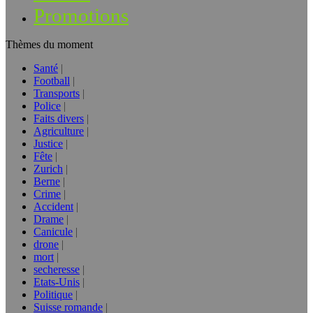
Promotions
Thèmes du moment
Santé
Football
Transports
Police
Faits divers
Agriculture
Justice
Fête
Zurich
Berne
Crime
Accident
Drame
Canicule
drone
mort
secheresse
Etats-Unis
Politique
Suisse romande