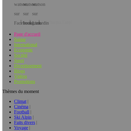
Téléchargez l’app!
Page d'accueil
Suisse
International
Economie
Société
Sport
Divertissement
Blogs
Vidéos
Promotions
Thèmes du moment
Climat
Cinéma
Football
Ski Alpin
Faits divers
Voyage