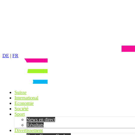
DE
|
FR
Suisse
International
Economie
Société
Sport
News en direct
Résultats
Divertissement