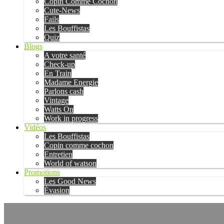
Copin Comme Cochon
Cute-News
Fails
Les Bouffistas
Quiz
Blogs
A votre santé
Check-up
En Train
Madame Energie
Parlons cash
Vintage
Watts On
Work in progress
Vidéos
Les Bouffistas
Copin comme cochon
Entretien
World of watson
Promotions
Les Good News
Évasion