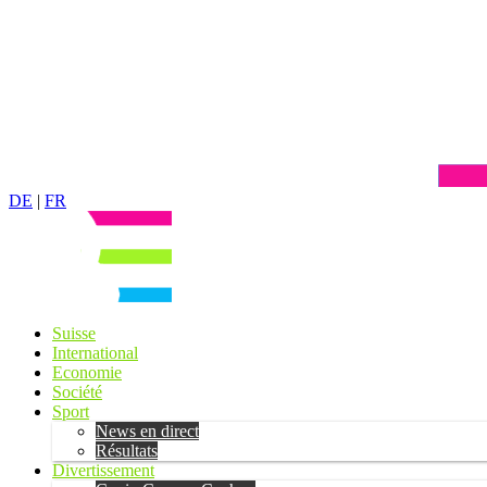
DE
|
FR
Suisse
International
Economie
Société
Sport
News en direct
Résultats
Divertissement