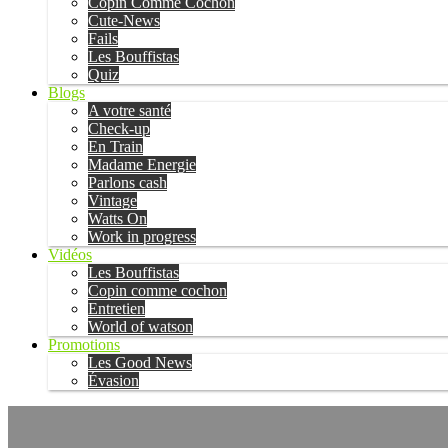
Copin Comme Cochon
Cute-News
Fails
Les Bouffistas
Quiz
Blogs
A votre santé
Check-up
En Train
Madame Energie
Parlons cash
Vintage
Watts On
Work in progress
Vidéos
Les Bouffistas
Copin comme cochon
Entretien
World of watson
Promotions
Les Good News
Évasion