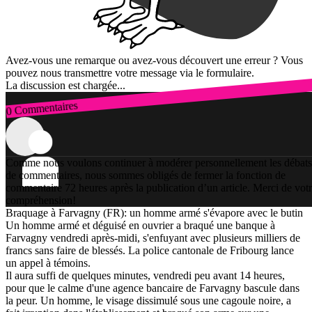
Avez-vous une remarque ou avez-vous découvert une erreur ? Vous
pouvez nous transmettre votre message via le formulaire.
La discussion est chargée...
0 Commentaires
Connexion
Comme nous voulons continuer à modérer personnellement les débats
de commentaires, nous sommes obligés de fermer la fonction de
commentaire 72 heures après la publication d’un article. Merci de vot
compréhension!
Braquage à Farvagny (FR): un homme armé s'évapore avec le butin
Un homme armé et déguisé en ouvrier a braqué une banque à
Farvagny vendredi après-midi, s'enfuyant avec plusieurs milliers de
francs sans faire de blessés. La police cantonale de Fribourg lance
un appel à témoins.
Il aura suffi de quelques minutes, vendredi peu avant 14 heures,
pour que le calme d'une agence bancaire de Farvagny bascule dans
la peur. Un homme, le visage dissimulé sous une cagoule noire, a