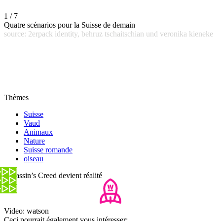
1 / 7
Quatre scénarios pour la Suisse de demain
source: 2erpack identity, behruz tschaitschian und veronika kieneke
Thèmes
Suisse
Vaud
Animaux
Nature
Suisse romande
oiseau
Assassin’s Creed devient réalité
Video: watson
Ceci pourrait également vous intéresser: