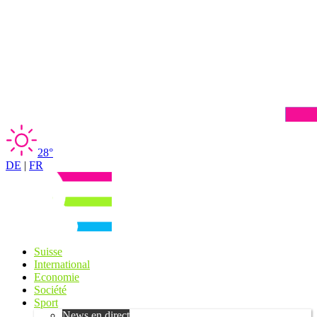
28°
DE
|
FR
Suisse
International
Economie
Société
Sport
News en direct