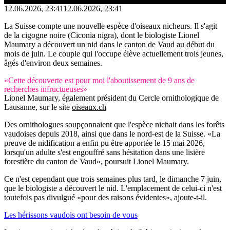
12.06.2026, 23:41
12.06.2026, 23:41
La Suisse compte une nouvelle espèce d'oiseaux nicheurs. Il s'agit
de la cigogne noire (Ciconia nigra), dont le biologiste Lionel
Maumary a découvert un nid dans le canton de Vaud au début du
mois de juin. Le couple qui l'occupe élève actuellement trois jeunes,
âgés d'environ deux semaines.
«Cette découverte est pour moi l'aboutissement de 9 ans de
recherches infructueuses»
Lionel Maumary, également président du Cercle ornithologique de
Lausanne, sur le site
oiseaux.ch
Des ornithologues soupçonnaient que l'espèce nichait dans les forêts
vaudoises depuis 2018, ainsi que dans le nord-est de la Suisse. «La
preuve de nidification a enfin pu être apportée le 15 mai 2026,
lorsqu'un adulte s'est engouffré sans hésitation dans une lisière
forestière du canton de Vaud», poursuit Lionel Maumary.
Ce n'est cependant que trois semaines plus tard, le dimanche 7 juin,
que le biologiste a découvert le nid. L'emplacement de celui-ci n'est
toutefois pas divulgué «pour des raisons évidentes», ajoute-t-il.
Les hérissons vaudois ont besoin de vous