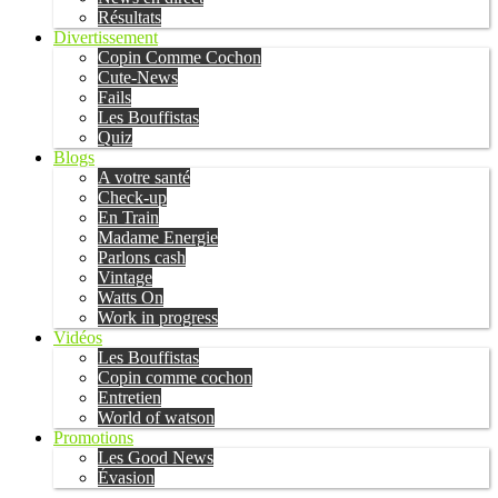
Résultats
Divertissement
Copin Comme Cochon
Cute-News
Fails
Les Bouffistas
Quiz
Blogs
A votre santé
Check-up
En Train
Madame Energie
Parlons cash
Vintage
Watts On
Work in progress
Vidéos
Les Bouffistas
Copin comme cochon
Entretien
World of watson
Promotions
Les Good News
Évasion