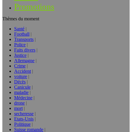
Promotions
Thèmes du moment
Santé
Football
Transports
Police
Faits divers
Justice
Allemagne
Crime
Accident
voiture
Décès
Canicule
maladie
Médecine
drone
mort
secheresse
Etats-Unis
Politique
Suisse romande