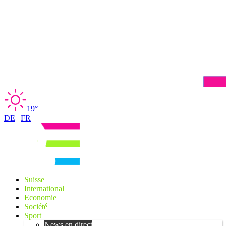
19°
DE
|
FR
Suisse
International
Economie
Société
Sport
News en direct