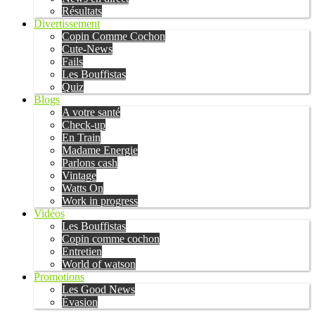
Résultats
Divertissement
Copin Comme Cochon
Cute-News
Fails
Les Bouffistas
Quiz
Blogs
A votre santé
Check-up
En Train
Madame Energie
Parlons cash
Vintage
Watts On
Work in progress
Vidéos
Les Bouffistas
Copin comme cochon
Entretien
World of watson
Promotions
Les Good News
Évasion