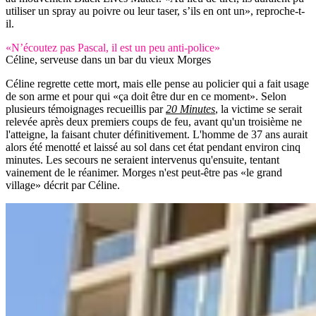
utiliser un spray au poivre ou leur taser, s’ils en ont un», reproche-t-
il.
«N’écoutez pas Pascal, il est un peu anti-police»
Céline, serveuse dans un bar du vieux Morges
Céline regrette cette mort, mais elle pense au policier qui a fait usage
de son arme et pour qui «ça doit être dur en ce moment». Selon
plusieurs témoignages recueillis par
20 Minutes
, la victime se serait
relevée après deux premiers coups de feu, avant qu'un troisième ne
l'atteigne, la faisant chuter définitivement. L'homme de 37 ans aurait
alors été menotté et laissé au sol dans cet état pendant environ cinq
minutes. Les secours ne seraient intervenus qu'ensuite, tentant
vainement de le réanimer. Morges n'est peut-être pas «le grand
village» décrit par Céline.