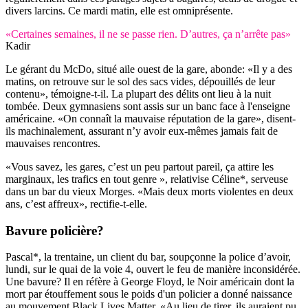
divers larcins. Ce mardi matin, elle est omniprésente.
«Certaines semaines, il ne se passe rien. D’autres, ça n’arrête pas»
Kadir
Le gérant du McDo, situé aile ouest de la gare, abonde: «Il y a des
matins, on retrouve sur le sol des sacs vides, dépouillés de leur
contenu», témoigne-t-il. La plupart des délits ont lieu à la nuit
tombée. Deux gymnasiens sont assis sur un banc face à l'enseigne
américaine. «On connaît la mauvaise réputation de la gare», disent-
ils machinalement, assurant n’y avoir eux-mêmes jamais fait de
mauvaises rencontres.
«Vous savez, les gares, c’est un peu partout pareil, ça attire les
marginaux, les trafics en tout genre », relativise Céline*, serveuse
dans un bar du vieux Morges. «Mais deux morts violentes en deux
ans, c’est affreux», rectifie-t-elle.
Bavure policière?
Pascal*, la trentaine, un client du bar, soupçonne la police d’avoir,
lundi, sur le quai de la voie 4, ouvert le feu de manière inconsidérée.
Une bavure? Il en réfère à George Floyd, le Noir américain dont la
mort par étouffement sous le poids d'un policier a donné naissance
au mouvement Black Lives Matter. «Au lieu de tirer, ils auraient pu