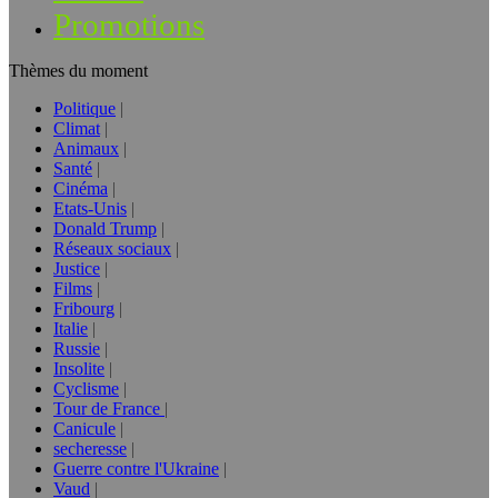
Promotions
Thèmes du moment
Politique
Climat
Animaux
Santé
Cinéma
Etats-Unis
Donald Trump
Réseaux sociaux
Justice
Films
Fribourg
Italie
Russie
Insolite
Cyclisme
Tour de France
Canicule
secheresse
Guerre contre l'Ukraine
Vaud