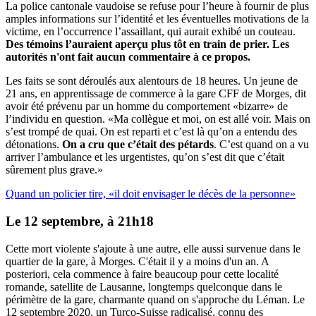
La police cantonale vaudoise se refuse pour l’heure à fournir de plus
amples informations sur l’identité et les éventuelles motivations de la
victime, en l’occurrence l’assaillant, qui aurait exhibé un couteau.
Des témoins l’auraient aperçu plus tôt en train de prier. Les
autorités n'ont fait aucun commentaire à ce propos.
Les faits se sont déroulés aux alentours de 18 heures. Un jeune de
21 ans, en apprentissage de commerce à la gare CFF de Morges, dit
avoir été prévenu par un homme du comportement «bizarre» de
l’individu en question. «Ma collègue et moi, on est allé voir. Mais on
s’est trompé de quai. On est reparti et c’est là qu’on a entendu des
détonations.
On a cru que c’était des pétards
. C’est quand on a vu
arriver l’ambulance et les urgentistes, qu’on s’est dit que c’était
sûrement plus grave.»
Quand un policier tire, «il doit envisager le décès de la personne»
Le 12 septembre, à 21h18
Cette mort violente s'ajoute à une autre, elle aussi survenue dans le
quartier de la gare, à Morges. C'était il y a moins d'un an. A
posteriori, cela commence à faire beaucoup pour cette localité
romande, satellite de Lausanne, longtemps quelconque dans le
périmètre de la gare, charmante quand on s'approche du Léman. Le
12 septembre 2020, un Turco-Suisse radicalisé, connu des