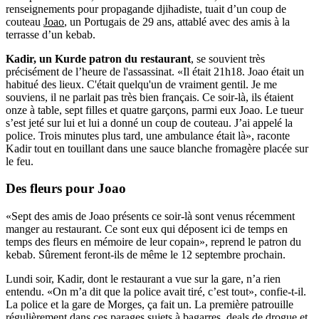
renseignements pour propagande djihadiste, tuait d’un coup de
couteau
Joao
, un Portugais de 29 ans, attablé avec des amis à la
terrasse d’un kebab.
Kadir, un Kurde patron du restaurant
, se souvient très
précisément de l’heure de l'assassinat. «Il était 21h18. Joao était un
habitué des lieux. C'était quelqu'un de vraiment gentil. Je me
souviens, il ne parlait pas très bien français. Ce soir-là, ils étaient
onze à table, sept filles et quatre garçons, parmi eux Joao. Le tueur
s’est jeté sur lui et lui a donné un coup de couteau. J’ai appelé la
police. Trois minutes plus tard, une ambulance était là», raconte
Kadir tout en touillant dans une sauce blanche fromagère placée sur
le feu.
Des fleurs pour Joao
«Sept des amis de Joao présents ce soir-là sont venus récemment
manger au restaurant. Ce sont eux qui déposent ici de temps en
temps des fleurs en mémoire de leur copain», reprend le patron du
kebab. Sûrement feront-ils de même le 12 septembre prochain.
Lundi soir, Kadir, dont le restaurant a vue sur la gare, n’a rien
entendu. «On m’a dit que la police avait tiré, c’est tout», confie-t-il.
La police et la gare de Morges, ça fait un. La première patrouille
régulièrement dans ces parages sujets à bagarres, deals de drogue et