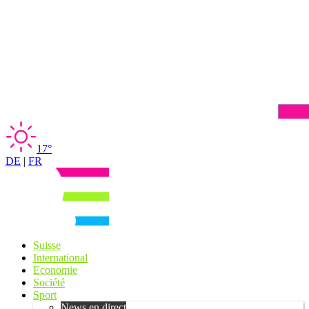
17°
DE
|
FR
Suisse
International
Economie
Société
Sport
News en direct