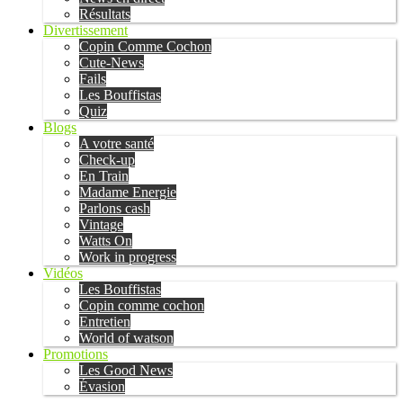
Résultats
Divertissement
Copin Comme Cochon
Cute-News
Fails
Les Bouffistas
Quiz
Blogs
A votre santé
Check-up
En Train
Madame Energie
Parlons cash
Vintage
Watts On
Work in progress
Vidéos
Les Bouffistas
Copin comme cochon
Entretien
World of watson
Promotions
Les Good News
Évasion