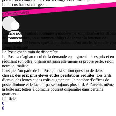
La discussion est chargée...
0 Commentaires
Connexion
Comme nous voulons continuer à modérer personnellement les débats
de commentaires, nous sommes obligés de fermer la fonction de
commentaire 72 heures après la publication d’un article. Merci de vot
compréhension!
La Poste est en train de disparaître
La Poste a réagi au recul de la demande en augmentant ses prix et en
réduisant son offre, organisant ainsi elle-même sa propre perte, selon
notre journaliste.
Lorsque l’on parle de La Poste, il est surtout question de deux
choses:
des prix plus élevés et des prestations réduites
. Les tarifs
d’envoi des lettres et des colis augmentent, le nombre d’offices de
poste diminue et le facteur passe toujours plus tard. A l’avenir, même
la boîte aux lettres à domicile pourrait disparaître dans certains
quartiers.
L’article
0
0