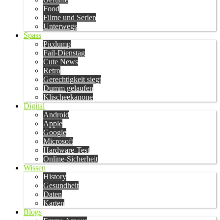
Food
Filme und Serien
Unterwegs
Spass
Picdump
Fail-Dienstag
Cute News
Retro
Gerechtigkeit siegt
Dumm gelaufen
Klischeekanone
Digital
Android
Apple
Google
Microsoft
Hardware-Test
Online-Sicherheit
Wissen
History
Gesundheit
Daten
Karten
Blogs