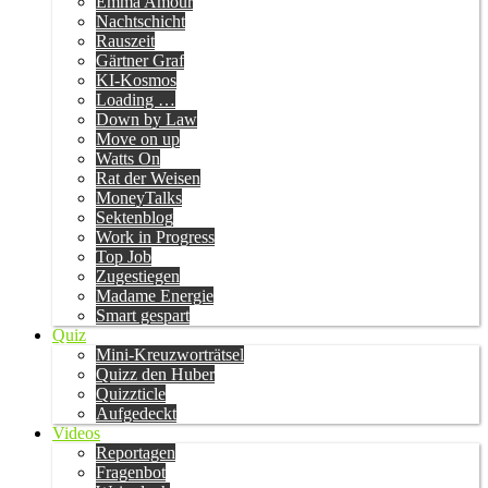
Emma Amour
Nachtschicht
Rauszeit
Gärtner Graf
KI-Kosmos
Loading …
Down by Law
Move on up
Watts On
Rat der Weisen
MoneyTalks
Sektenblog
Work in Progress
Top Job
Zugestiegen
Madame Energie
Smart gespart
Quiz
Mini-Kreuzworträtsel
Quizz den Huber
Quizzticle
Aufgedeckt
Videos
Reportagen
Fragenbot