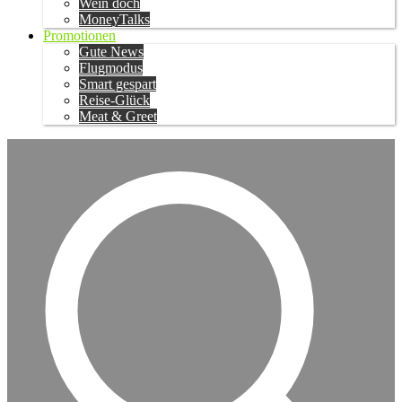
Wein doch
MoneyTalks
Promotionen
Gute News
Flugmodus
Smart gespart
Reise-Glück
Meat & Greet