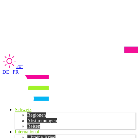
20°
DE
|
FR
Schweiz
Regionen
Abstimmungen
Reisen
International
Ukraine-Krieg