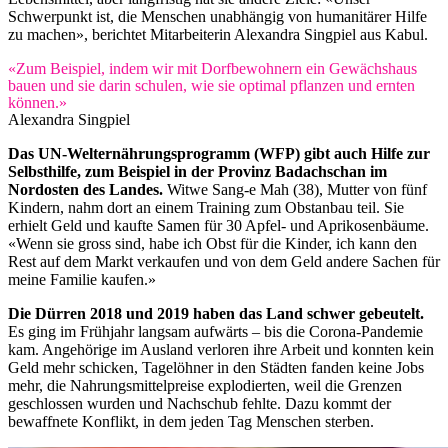
Schwerpunkt ist, die Menschen unabhängig von humanitärer Hilfe
zu machen», berichtet Mitarbeiterin Alexandra Singpiel aus Kabul.
«Zum Beispiel, indem wir mit Dorfbewohnern ein Gewächshaus
bauen und sie darin schulen, wie sie optimal pflanzen und ernten
können.»
Alexandra Singpiel
Das UN-Welternährungsprogramm (WFP) gibt auch Hilfe zur
Selbsthilfe, zum Beispiel in der Provinz Badachschan im
Nordosten des Landes.
Witwe Sang-e Mah (38), Mutter von fünf
Kindern, nahm dort an einem Training zum Obstanbau teil. Sie
erhielt Geld und kaufte Samen für 30 Apfel- und Aprikosenbäume.
«Wenn sie gross sind, habe ich Obst für die Kinder, ich kann den
Rest auf dem Markt verkaufen und von dem Geld andere Sachen für
meine Familie kaufen.»
Die Dürren 2018 und 2019 haben das Land schwer gebeutelt.
Es ging im Frühjahr langsam aufwärts – bis die Corona-Pandemie
kam. Angehörige im Ausland verloren ihre Arbeit und konnten kein
Geld mehr schicken, Tagelöhner in den Städten fanden keine Jobs
mehr, die Nahrungsmittelpreise explodierten, weil die Grenzen
geschlossen wurden und Nachschub fehlte. Dazu kommt der
bewaffnete Konflikt, in dem jeden Tag Menschen sterben.