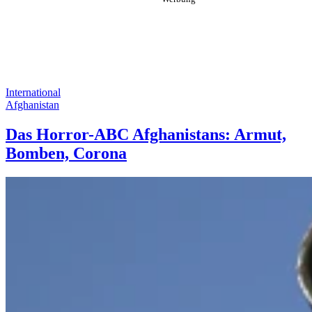
International
Afghanistan
Das Horror-ABC Afghanistans: Armut,
Bomben, Corona