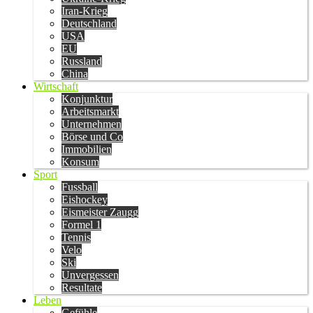
Iran-Krieg
Deutschland
USA
EU
Russland
China
Wirtschaft
Konjunktur
Arbeitsmarkt
Unternehmen
Börse und Co
Immobilien
Konsum
Sport
Fussball
Eishockey
Eismeister Zaugg
Formel 1
Tennis
Velo
Ski
Unvergessen
Resultate
Leben
Gefühle