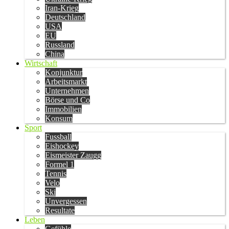
Iran-Krieg
Deutschland
USA
EU
Russland
China
Wirtschaft
Konjunktur
Arbeitsmarkt
Unternehmen
Börse und Co
Immobilien
Konsum
Sport
Fussball
Eishockey
Eismeister Zaugg
Formel 1
Tennis
Velo
Ski
Unvergessen
Resultate
Leben
Gefühle