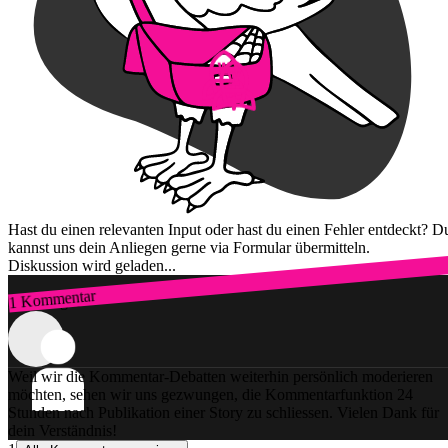
Hast du einen relevanten Input oder hast du einen Fehler entdeckt? D
kannst uns dein Anliegen gerne via Formular übermitteln.
Diskussion wird geladen...
1 Kommentar
Zum Login
Weil wir die Kommentar-Debatten weiterhin persönlich moderieren
möchten, sehen wir uns gezwungen, die Kommentarfunktion 24
Stunden nach Publikation einer Story zu schliessen. Vielen Dank für
dein Verständnis!