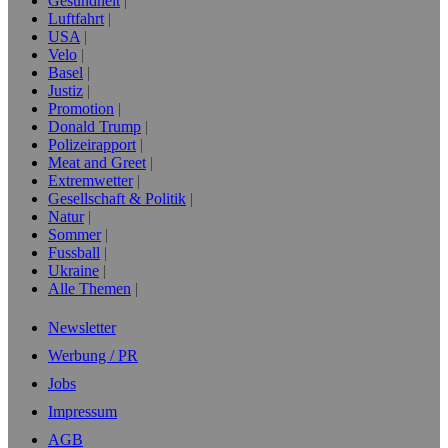
Gesundheit
Luftfahrt
USA
Velo
Basel
Justiz
Promotion
Donald Trump
Polizeirapport
Meat and Greet
Extremwetter
Gesellschaft & Politik
Natur
Sommer
Fussball
Ukraine
Alle Themen
Newsletter
Werbung / PR
Jobs
Impressum
AGB