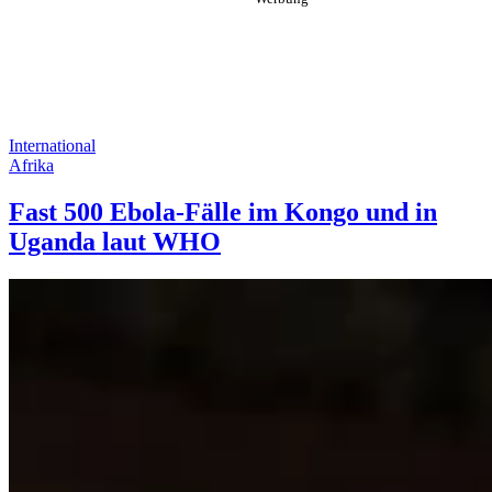
International
Afrika
Fast 500 Ebola-Fälle im Kongo und in
Uganda laut WHO