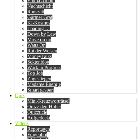
Emma Amour
Nachtschicht
Rauszeit
Gärtner Graf
KI-Kosmos
Loading …
Down by Law
Move on up
Watts On
Rat der Weisen
MoneyTalks
Sektenblog
Work in Progress
Top Job
Zugestiegen
Madame Energie
Smart gespart
Quiz
Mini-Kreuzworträtsel
Quizz den Huber
Quizzticle
Aufgedeckt
Videos
Reportagen
Fragenbot