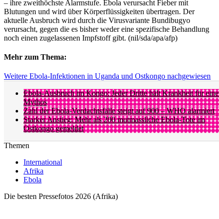
– ihre zweithöchste Alarmstufe. Ebola verursacht Fieber mit
Blutungen und wird über Körperflüssigkeiten übertragen. Der
aktuelle Ausbruch wird durch die Virusvariante Bundibugyo
verursacht, gegen die es bisher weder eine spezifische Behandlung
noch einen zugelassenen Impfstoff gibt. (nil/sda/apa/afp)
Mehr zum Thema:
Weitere Ebola-Infektionen in Uganda und Ostkongo nachgewiesen
Ebola-Ausbruch im Kongo: Jeder Dritte hält Krankheit für ein
Mythos
Zahl der Ebola-Verdachtsfälle steigt auf 900 – WHO alarmiert
Starker Anstieg: Mehr als 200 mutmassliche Ebola-Tote im
Ostkongo gemeldet
Themen
International
Afrika
Ebola
Die besten Pressefotos 2026 (Afrika)