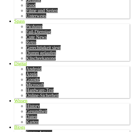
Food
Filme und Serien
Unterwegs
Spass
Picdump
Fail-Dienstag
Cute News
Retro
Gerechtigkeit siegt
Dumm gelaufen
Klischeekanone
Digital
Android
Apple
Google
Microsoft
Hardware-Test
Online-Sicherheit
Wissen
History
Gesundheit
Daten
Karten
Blogs