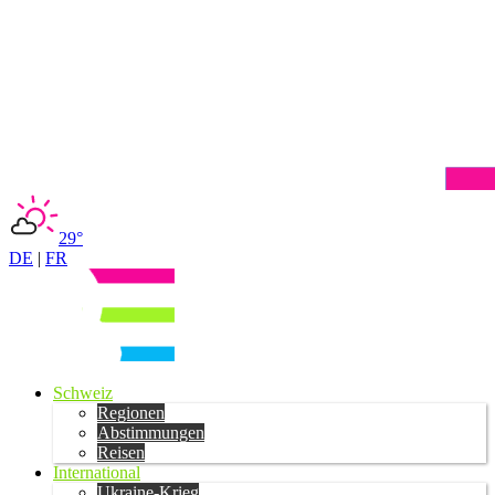
29°
DE
|
FR
Schweiz
Regionen
Abstimmungen
Reisen
International
Ukraine-Krieg