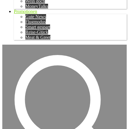
Wein doch
MoneyTalks
Promotionen
Gute News
Flugmodus
Smart gespart
Reise-Glück
Meat & Greet