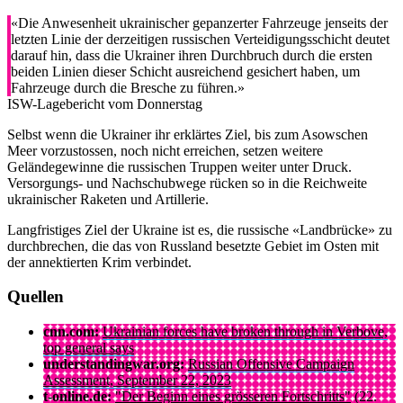
«Die Anwesenheit ukrainischer gepanzerter Fahrzeuge jenseits der
letzten Linie der derzeitigen russischen Verteidigungsschicht deutet
darauf hin, dass die Ukrainer ihren Durchbruch durch die ersten
beiden Linien dieser Schicht ausreichend gesichert haben, um
Fahrzeuge durch die Bresche zu führen.»
ISW-Lagebericht vom Donnerstag
Selbst wenn die Ukrainer ihr erklärtes Ziel, bis zum Asowschen
Meer vorzustossen, noch nicht erreichen, setzen weitere
Geländegewinne die russischen Truppen weiter unter Druck.
Versorgungs- und Nachschubwege rücken so in die Reichweite
ukrainischer Raketen und Artillerie.
Langfristiges Ziel der Ukraine ist es, die russische «Landbrücke» zu
durchbrechen, die das von Russland besetzte Gebiet im Osten mit
der annektierten Krim verbindet.
Quellen
cnn.com:
Ukrainian forces have broken through in Verbove,
top general says
understandingwar.org:
Russian Offensive Campaign
Assessment, September 22, 2023
t-online.de:
"Der Beginn eines grösseren Fortschritts"
(22.