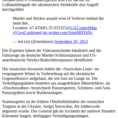
Luftlandebrigade der ukrainischen Streitkräfte den Angriff
durchgeführt.
Marder and Stryker assault west of Verbove behind the
main line.
Location: 47.435681,35.935325
@UAControlMap
@GeoConfirmed
pic.twitter.com/AmuMfIT6Nc
— imi (m) (@moklasen)
September 20, 2023
Die Experten haben die Videoausschnitte lokalisiert und die
Fahrzeuge als deutsche Marder-Schützenpanzer und US-
amerikanische Stryker-Radschützenpanzer identifiziert.
Die russischen Invasoren haben die «Surowikin-Linie» im
vergangenen Winter in Vorbereitung auf die ukrainische
Gegenoffensive aufgebaut, die seit Juni im Gange ist. Die
Verteidigungslinien bestehen aus ausgedehnten Minenfeldern, als
«Drachenzähne» bezeichnete Panzersperren, Schützen- und Anti-
Panzergräben sowie Bunkeranlagen.
Namensgeber ist der frühere Oberbefehlshaber der russischen
Truppen in der Ukraine, Sergej Surowikin, der mittlerweile
abgesetzt wurde. Der General gilt als Architekt der mehrere Hundert
Kilometer langen, dreilagigen Verteidigungsanlagen.