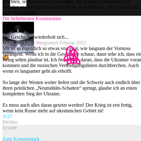
möchten, sehen wir uns gezwungen, die Kommentarfunktion 24
Stunden nach Publikation einer Story zu schliessen. Vielen Dank für
dein Verständnis!
Die beliebtesten Kommentare
Die Geschichte wiederholt sich...
23.09.2023 16:13
registriert Februar 2022
Mir ist es eigentlich so etwas von egal, wie langsam der Vorstoss
vorangeht. Wenn ich in die Geschichte schaue, dann sehe ich, dass ei
Krieg selten planbar ist. Ich freue mich daran, dass die Ukrainer vora
kommen und die russischen Verteidigungslinien durchbrechen. Auch
wenn es langsamer geht als erhofft.
So lange der Westen weiter liefert und die Schweiz auch endlich über
ihren peinlichen „Neutralitäts-Schatten“ springt, glaube ich an einen
kompletten Sieg der Ukraine.
Es muss auch alles daran gesetzt werden! Der Krieg ist erst fertig,
wenn kein Russe mehr auf ukrainischen Gebiet ist!
112
7
Melden
Zum Kommentar