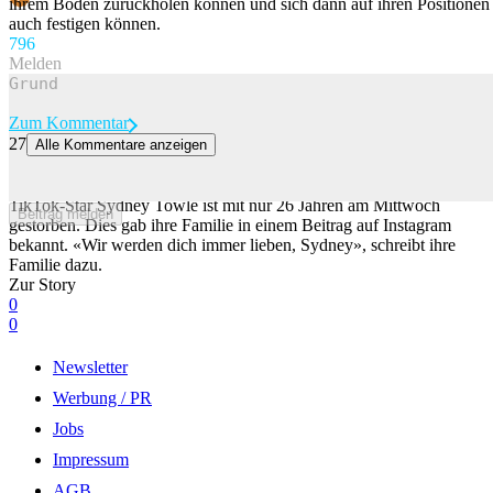
ihrem Boden zurückholen können und sich dann auf ihren Positionen
auch festigen können.
79
6
Melden
Zum Kommentar
27
Alle Kommentare anzeigen
Sie dokumentierte ihr Leben mit Krebs auf TikTok – nun ist Sydney
Towle (26) gestorben
TikTok-Star Sydney Towle ist mit nur 26 Jahren am Mittwoch
Beitrag melden
gestorben. Dies gab ihre Familie in einem Beitrag auf Instagram
bekannt. «Wir werden dich immer lieben, Sydney», schreibt ihre
Familie dazu.
Zur Story
0
0
Newsletter
Werbung / PR
Jobs
Impressum
AGB