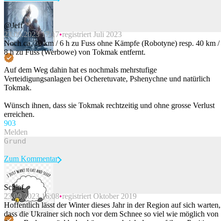
@Jeff
23.09.2023 17:17
registriert Juli 2023
Beitrag melden
Noch ca. 30 km / 6 h zu Fuss ohne Kämpfe (Robotyne) resp. 40 km /
8 h zu Fuss (Werbowe) von Tokmak entfernt.
Auf dem Weg dahin hat es nochmals mehrstufige
Verteidigungsanlagen bei Ocheretuvate, Pshenychne und natürlich
Tokmak.
Wünsch ihnen, dass sie Tokmak rechtzeitig und ohne grosse Verlust
erreichen.
90
3
Melden
Zum Kommentar
Schlaf
23.09.2023 16:08
registriert Oktober 2019
Beitrag melden
Hoffentlich lässt der Winter dieses Jahr in der Region auf sich warten,
dass die Ukrainer sich noch vor dem Schnee so viel wie möglich von