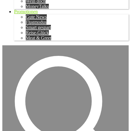
Wein doch
MoneyTalks
Promotionen
Gute News
Flugmodus
Smart gespart
Reise-Glück
Meat & Greet