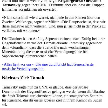
erzielt und rücken weiter vor», sagte
Brigadegeneral Oleksandr
Tarnavskiy
gegenüber CNN. Er räumte aber ein, dass die Truppen
langsamer vorankämen als erwartet.
«Nicht so schnell wie erwartet, nicht wie in den Filmen über den
Zweiten Weltkrieg», sagte der Militär. «Die Hauptsache ist, dass wir
diese Initiative nicht verlieren. Und, nun ja, sie nicht in der Praxis zu
verlieren, mit Aktionen.»
Die Ukrainer hatten Anfang September einen ersten Erfolg bei ihrer
Gegenoffensive vermeldet. Damals erklärte Tarnavsky gegenüber
dem «Guardian», dass die Streitkräfte nach wochenlanger
Minenräumung die erste russische Verteidigungslinie bei
Saporischschja durchbrochen hätten.
«Alles liegt vor uns»: Ukraine durchbricht laut General erste
russische Verteidigungslinie
Nächstes Ziel: Tomak
Tarnavsky sagte nun zu CNN, er glaube, dass der grosse
Durchbruch der Gegenoffensive gelingen werde, wenn die Ukraine
die Stadt Tokmak zurückerobern könne, ein strategisches Zentrum
für Russland, das ihr erstes grosses Ziel in ihrem Kampf im Süden
sei.