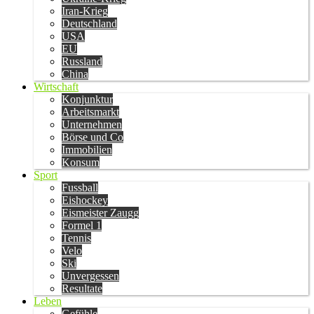
Iran-Krieg
Deutschland
USA
EU
Russland
China
Wirtschaft
Konjunktur
Arbeitsmarkt
Unternehmen
Börse und Co
Immobilien
Konsum
Sport
Fussball
Eishockey
Eismeister Zaugg
Formel 1
Tennis
Velo
Ski
Unvergessen
Resultate
Leben
Gefühle