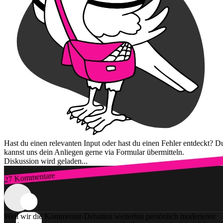
Hast du einen relevanten Input oder hast du einen Fehler entdeckt? D
kannst uns dein Anliegen gerne via Formular übermitteln.
Diskussion wird geladen...
27 Kommentare
Zum Login
Weil wir die Kommentar-Debatten weiterhin persönlich moderieren