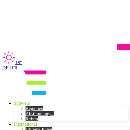
18°
DE
|
FR
Schweiz
Regionen
Abstimmungen
Reisen
International
Ukraine-Krieg