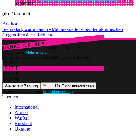
September)
(dsc / t-online)
Analyse
Sie erklärt, warum auch «Militärexperten» bei der ukrainischen
Gegenoffensive falschliegen
DANKE FÜR DIE ♥
Würdest du gerne watson und unseren Journalismus
unterstützen?
Mehr erfahren
(Du wirst umgeleitet, um die Zahlung abzuschliessen.)
5 CHF
15 CHF
25 CHF
Anderer
Weiter zur Zahlung
Mit Twint unterstützen
Oder unterstütze uns per
Banküberweisung
.
Themen
International
Armee
Waffen
Russland
Ukraine