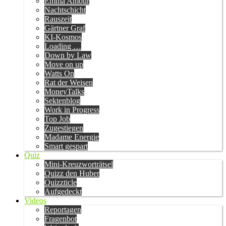
Emma Amour
Nachtschicht
Rauszeit
Gärtner Graf
KI-Kosmos
Loading …
Down by Law
Move on up
Watts On
Rat der Weisen
MoneyTalks
Sektenblog
Work in Progress
Top Job
Zugestiegen
Madame Energie
Smart gespart
Quiz
Mini-Kreuzworträtsel
Quizz den Huber
Quizzticle
Aufgedeckt
Videos
Reportagen
Fragenbot