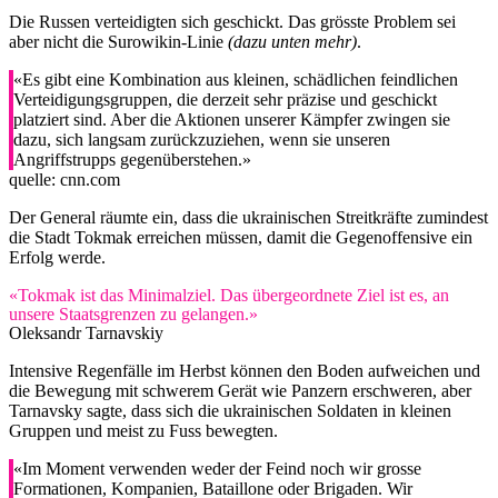
Die Russen verteidigten sich geschickt. Das grösste Problem sei
aber nicht die Surowikin-Linie
(dazu unten mehr)
.
«Es gibt eine Kombination aus kleinen, schädlichen feindlichen
Verteidigungsgruppen, die derzeit sehr präzise und geschickt
platziert sind. Aber die Aktionen unserer Kämpfer zwingen sie
dazu, sich langsam zurückzuziehen, wenn sie unseren
Angriffstrupps gegenüberstehen.»
quelle: cnn.com
Der General räumte ein, dass die ukrainischen Streitkräfte zumindest
die Stadt Tokmak erreichen müssen, damit die Gegenoffensive ein
Erfolg werde.
«Tokmak ist das Minimalziel. Das übergeordnete Ziel ist es, an
unsere Staatsgrenzen zu gelangen.»
Oleksandr Tarnavskiy
Intensive Regenfälle im Herbst können den Boden aufweichen und
die Bewegung mit schwerem Gerät wie Panzern erschweren, aber
Tarnavsky sagte, dass sich die ukrainischen Soldaten in kleinen
Gruppen und meist zu Fuss bewegten.
«Im Moment verwenden weder der Feind noch wir grosse
Formationen, Kompanien, Bataillone oder Brigaden. Wir