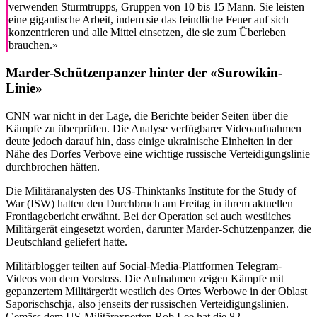
verwenden Sturmtrupps, Gruppen von 10 bis 15 Mann. Sie leisten
eine gigantische Arbeit, indem sie das feindliche Feuer auf sich
konzentrieren und alle Mittel einsetzen, die sie zum Überleben
brauchen.»
Marder-Schützenpanzer hinter der «Surowikin-
Linie»
CNN war nicht in der Lage, die Berichte beider Seiten über die
Kämpfe zu überprüfen. Die Analyse verfügbarer Videoaufnahmen
deute jedoch darauf hin, dass einige ukrainische Einheiten in der
Nähe des Dorfes Verbove eine wichtige russische Verteidigungslinie
durchbrochen hätten.
Die Militäranalysten des US-Thinktanks Institute for the Study of
War (ISW) hatten den Durchbruch am Freitag in ihrem aktuellen
Frontlagebericht erwähnt. Bei der Operation sei auch westliches
Militärgerät eingesetzt worden, darunter Marder-Schützenpanzer, die
Deutschland geliefert hatte.
Militärblogger teilten auf Social-Media-Plattformen Telegram-
Videos von dem Vorstoss. Die Aufnahmen zeigen Kämpfe mit
gepanzertem Militärgerät westlich des Ortes Werbowe in der Oblast
Saporischschja, also jenseits der russischen Verteidigungslinien.
Gemäss dem US-Militärexperten Rob Lee hat die 82.