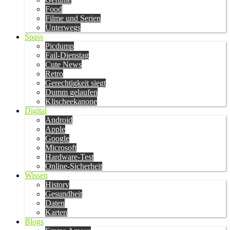
Food
Filme und Serien
Unterwegs
Spass
Picdump
Fail-Dienstag
Cute News
Retro
Gerechtigkeit siegt
Dumm gelaufen
Klischeekanone
Digital
Android
Apple
Google
Microsoft
Hardware-Test
Online-Sicherheit
Wissen
History
Gesundheit
Daten
Karten
Blogs