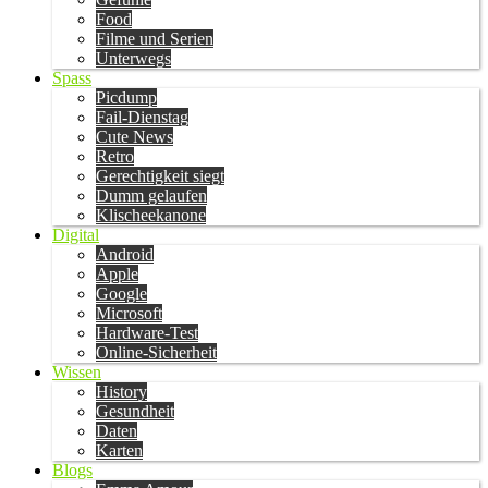
Food
Filme und Serien
Unterwegs
Spass
Picdump
Fail-Dienstag
Cute News
Retro
Gerechtigkeit siegt
Dumm gelaufen
Klischeekanone
Digital
Android
Apple
Google
Microsoft
Hardware-Test
Online-Sicherheit
Wissen
History
Gesundheit
Daten
Karten
Blogs