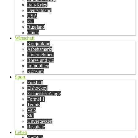
Iran-Krieg
Deutschland
USA
EU
Russland
China
Wirtschaft
Konjunktur
Arbeitsmarkt
Unternehmen
Börse und Co
Immobilien
Konsum
Sport
Fussball
Eishockey
Eismeister Zaugg
Formel 1
Tennis
Velo
Ski
Unvergessen
Resultate
Leben
Gefühle