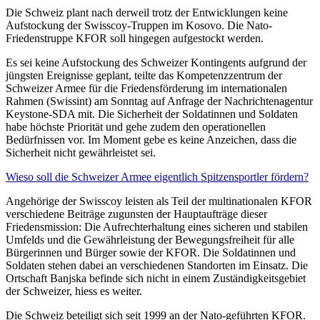
Die Schweiz plant nach derweil trotz der Entwicklungen keine
Aufstockung der Swisscoy-Truppen im Kosovo. Die Nato-
Friedenstruppe KFOR soll hingegen aufgestockt werden.
Es sei keine Aufstockung des Schweizer Kontingents aufgrund der
jüngsten Ereignisse geplant, teilte das Kompetenzzentrum der
Schweizer Armee für die Friedensförderung im internationalen
Rahmen (Swissint) am Sonntag auf Anfrage der Nachrichtenagentur
Keystone-SDA mit. Die Sicherheit der Soldatinnen und Soldaten
habe höchste Priorität und gehe zudem den operationellen
Bedürfnissen vor. Im Moment gebe es keine Anzeichen, dass die
Sicherheit nicht gewährleistet sei.
Wieso soll die Schweizer Armee eigentlich Spitzensportler fördern?
Angehörige der Swisscoy leisten als Teil der multinationalen KFOR
verschiedene Beiträge zugunsten der Hauptaufträge dieser
Friedensmission: Die Aufrechterhaltung eines sicheren und stabilen
Umfelds und die Gewährleistung der Bewegungsfreiheit für alle
Bürgerinnen und Bürger sowie der KFOR. Die Soldatinnen und
Soldaten stehen dabei an verschiedenen Standorten im Einsatz. Die
Ortschaft Banjska befinde sich nicht in einem Zuständigkeitsgebiet
der Schweizer, hiess es weiter.
Die Schweiz beteiligt sich seit 1999 an der Nato-geführten KFOR.