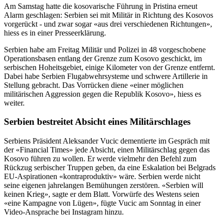
Am Samstag hatte die kosovarische Führung in Pristina erneut
Alarm geschlagen: Serbien sei mit Militär in Richtung des Kosovos
vorgerückt - und zwar sogar «aus drei verschiedenen Richtungen»,
hiess es in einer Presseerklärung.
Serbien habe am Freitag Militär und Polizei in 48 vorgeschobene
Operationsbasen entlang der Grenze zum Kosovo geschickt, im
serbischen Hoheitsgebiet, einige Kilometer von der Grenze entfernt.
Dabei habe Serbien Flugabwehrsysteme und schwere Artillerie in
Stellung gebracht. Das Vorrücken diene «einer möglichen
militärischen Aggression gegen die Republik Kosovo», hiess es
weiter.
Serbien bestreitet Absicht eines Militärschlages
Serbiens Präsident Aleksander Vucic dementierte im Gespräch mit
der «Financial Times» jede Absicht, einen Militärschlag gegen das
Kosovo führen zu wollen. Er werde vielmehr den Befehl zum
Rückzug serbischer Truppen geben, da eine Eskalation bei Belgrads
EU-Aspirationen «kontraproduktiv» wäre. Serbien werde nicht
seine eigenen jahrelangen Bemühungen zerstören. «Serbien will
keinen Krieg», sagte er dem Blatt. Vorwürfe des Westens seien
«eine Kampagne von Lügen», fügte Vucic am Sonntag in einer
Video-Ansprache bei Instagram hinzu.