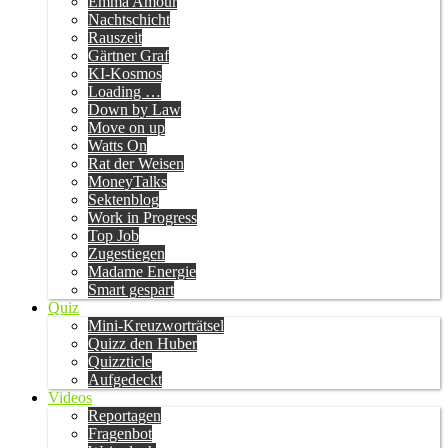
Emma Amour
Nachtschicht
Rauszeit
Gärtner Graf
KI-Kosmos
Loading …
Down by Law
Move on up
Watts On
Rat der Weisen
MoneyTalks
Sektenblog
Work in Progress
Top Job
Zugestiegen
Madame Energie
Smart gespart
Quiz
Mini-Kreuzworträtsel
Quizz den Huber
Quizzticle
Aufgedeckt
Videos
Reportagen
Fragenbot