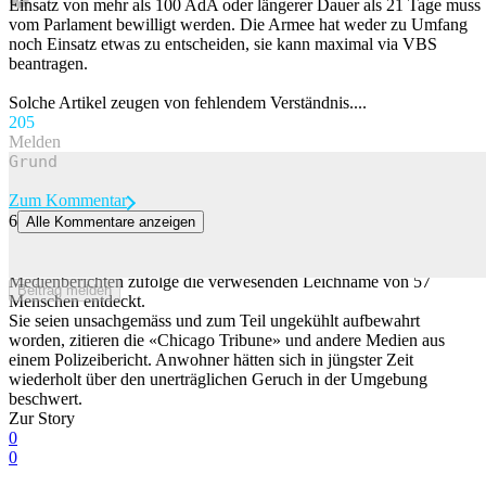
Einsatz von mehr als 100 AdA oder längerer Dauer als 21 Tage muss
vom Parlament bewilligt werden. Die Armee hat weder zu Umfang
noch Einsatz etwas zu entscheiden, sie kann maximal via VBS
beantragen.
Solche Artikel zeugen von fehlendem Verständnis....
20
5
Melden
Zum Kommentar
6
Alle Kommentare anzeigen
Dutzende verwesende Leichen bei US-Bestatter gefunden
In einem Bestattungsinstitut in Chicago haben Polizisten US-
Medienberichten zufolge die verwesenden Leichname von 57
Beitrag melden
Menschen entdeckt.
Sie seien unsachgemäss und zum Teil ungekühlt aufbewahrt
worden, zitieren die «Chicago Tribune» und andere Medien aus
einem Polizeibericht. Anwohner hätten sich in jüngster Zeit
wiederholt über den unerträglichen Geruch in der Umgebung
beschwert.
Zur Story
0
0