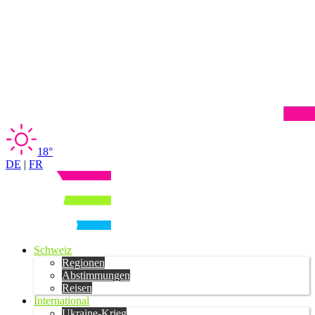
18°
DE
|
FR
Schweiz
Regionen
Abstimmungen
Reisen
International
Ukraine-Krieg