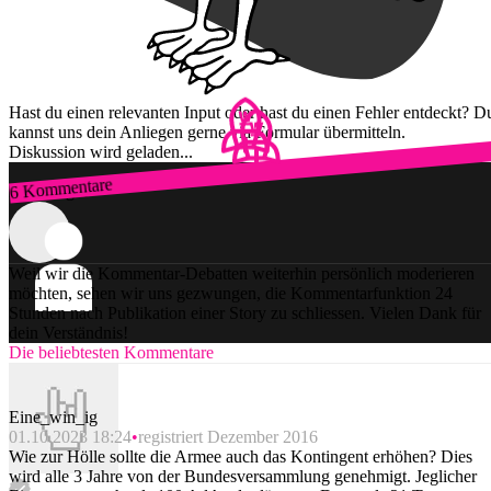
Hast du einen relevanten Input oder hast du einen Fehler entdeckt? D
kannst uns dein Anliegen gerne via Formular übermitteln.
Diskussion wird geladen...
6 Kommentare
Zum Login
Weil wir die Kommentar-Debatten weiterhin persönlich moderieren
möchten, sehen wir uns gezwungen, die Kommentarfunktion 24
Stunden nach Publikation einer Story zu schliessen. Vielen Dank für
dein Verständnis!
Die beliebtesten Kommentare
Eine_win_ig
01.10.2023 18:24
registriert Dezember 2016
Wie zur Hölle sollte die Armee auch das Kontingent erhöhen? Dies
wird alle 3 Jahre von der Bundesversammlung genehmigt. Jeglicher