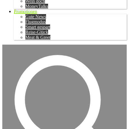
Wein doch
MoneyTalks
Promotionen
Gute News
Flugmodus
Smart gespart
Reise-Glück
Meat & Greet