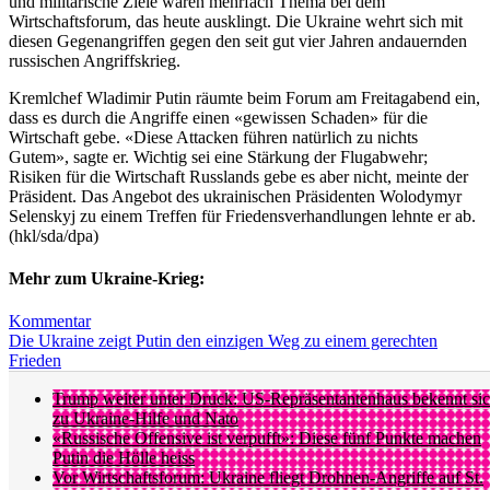
und militärische Ziele waren mehrfach Thema bei dem
Wirtschaftsforum, das heute ausklingt. Die Ukraine wehrt sich mit
diesen Gegenangriffen gegen den seit gut vier Jahren andauernden
russischen Angriffskrieg.
Kremlchef Wladimir Putin räumte beim Forum am Freitagabend ein,
dass es durch die Angriffe einen «gewissen Schaden» für die
Wirtschaft gebe. «Diese Attacken führen natürlich zu nichts
Gutem», sagte er. Wichtig sei eine Stärkung der Flugabwehr;
Risiken für die Wirtschaft Russlands gebe es aber nicht, meinte der
Präsident. Das Angebot des ukrainischen Präsidenten Wolodymyr
Selenskyj zu einem Treffen für Friedensverhandlungen lehnte er ab.
(hkl/sda/dpa)
Mehr zum Ukraine-Krieg:
Kommentar
Die Ukraine zeigt Putin den einzigen Weg zu einem gerechten
Frieden
Trump weiter unter Druck: US-Repräsentantenhaus bekennt si
zu Ukraine-Hilfe und Nato
«Russische Offensive ist verpufft»: Diese fünf Punkte machen
Putin die Hölle heiss
Vor Wirtschaftsforum: Ukraine fliegt Drohnen-Angriffe auf St.