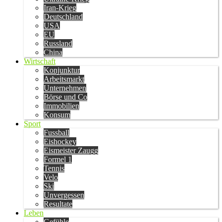
Iran-Krieg
Deutschland
USA
EU
Russland
China
Wirtschaft
Konjunktur
Arbeitsmarkt
Unternehmen
Börse und Co
Immobilien
Konsum
Sport
Fussball
Eishockey
Eismeister Zaugg
Formel 1
Tennis
Velo
Ski
Unvergessen
Resultate
Leben
Gefühle