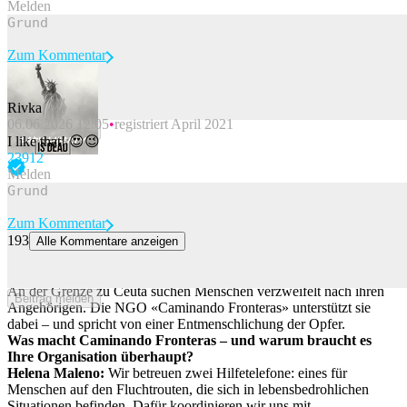
Melden
Zum Kommentar
Rivka
06.06.2026 12:05
registriert April 2021
Beitrag melden
I like that! 😍😉
239
12
Melden
Zum Kommentar
193
Alle Kommentare anzeigen
«Mütter und Väter wissen nicht, ob ihre Kinder noch am Leben
sind»
An der Grenze zu Ceuta suchen Menschen verzweifelt nach ihren
Beitrag melden
Angehörigen. Die NGO «Caminando Fronteras» unterstützt sie
dabei – und spricht von einer Entmenschlichung der Opfer.
Was macht Caminando Fronteras – und warum braucht es
Ihre Organisation überhaupt?
Helena Maleno:
Wir betreuen zwei Hilfetelefone: eines für
Menschen auf den Fluchtrouten, die sich in lebensbedrohlichen
Situationen befinden. Dafür koordinieren wir uns mit