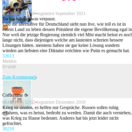
Ali mini äntli
06.06.2026 11:58
registriert September 2021
Da hat Köppel was verpasst.
Und die alternative für Deutschland sieht nun live, wie toll es ist in
einem Land zu leben dessen Präsident die eigene Bevölkerung egal ist
Nur weil die jetzige Regierung ziemlich viel Mist macht heisst es noc
lange nicht, dass diejenigen welche am lautesten schreien bessere
Lösungen hätten. meistens haben sie gar keine Lösung sondern
würden am liebsten eine Diktatur errichten wie Putin es gemacht hat.
326
13
Melden
Zum Kommentar
Coffeetime ☕
Beitrag melden
06.06.2026 12:02
registriert Dezember 2018
Krieg ist sinnlos, es helfen nur Gespräche. Russen sollen ruhig
erfahren, was es heisst, bedroht zu werden. Damit die auch verstehen,
was Krieg zu Hause bedeutet. Anderes hat bis jetzt leider nicht
gefruchtet.
302
10