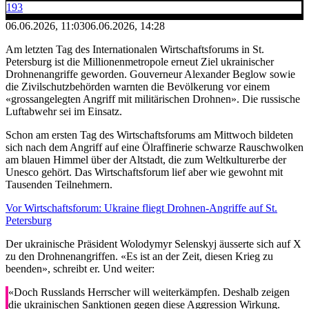
193
06.06.2026, 11:03
06.06.2026, 14:28
Am letzten Tag des Internationalen Wirtschaftsforums in St.
Petersburg ist die Millionenmetropole erneut Ziel ukrainischer
Drohnenangriffe geworden. Gouverneur Alexander Beglow sowie
die Zivilschutzbehörden warnten die Bevölkerung vor einem
«grossangelegten Angriff mit militärischen Drohnen». Die russische
Luftabwehr sei im Einsatz.
Schon am ersten Tag des Wirtschaftsforums am Mittwoch bildeten
sich nach dem Angriff auf eine Ölraffinerie schwarze Rauschwolken
am blauen Himmel über der Altstadt, die zum Weltkulturerbe der
Unesco gehört. Das Wirtschaftsforum lief aber wie gewohnt mit
Tausenden Teilnehmern.
Vor Wirtschaftsforum: Ukraine fliegt Drohnen-Angriffe auf St.
Petersburg
Der ukrainische Präsident Wolodymyr Selenskyj äusserte sich auf X
zu den Drohnenangriffen. «Es ist an der Zeit, diesen Krieg zu
beenden», schreibt er. Und weiter:
«Doch Russlands Herrscher will weiterkämpfen. Deshalb zeigen
die ukrainischen Sanktionen gegen diese Aggression Wirkung.