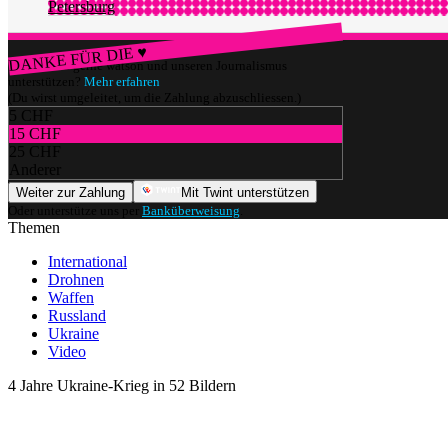
Petersburg
DANKE FÜR DIE ♥
Würdest du gerne watson und unseren Journalismus
unterstützen?
Mehr erfahren
(Du wirst umgeleitet, um die Zahlung abzuschliessen.)
5 CHF
15 CHF
25 CHF
Anderer
Weiter zur Zahlung
Mit Twint unterstützen
Oder unterstütze uns per
Banküberweisung
.
Themen
International
Drohnen
Waffen
Russland
Ukraine
Video
4 Jahre Ukraine-Krieg in 52 Bildern