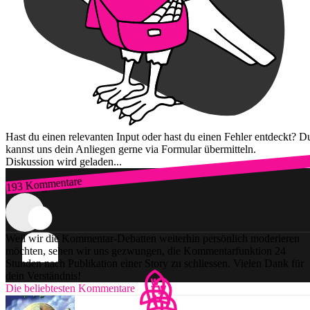
Hast du einen relevanten Input oder hast du einen Fehler entdeckt? D
kannst uns dein Anliegen gerne via Formular übermitteln.
Diskussion wird geladen...
193 Kommentare
Zum Login
Weil wir die Kommentar-Debatten weiterhin persönlich moderieren
möchten, sehen wir uns gezwungen, die Kommentarfunktion 24
Stunden nach Publikation einer Story zu schliessen. Vielen Dank für
dein Verständnis!
Die beliebtesten Kommentare