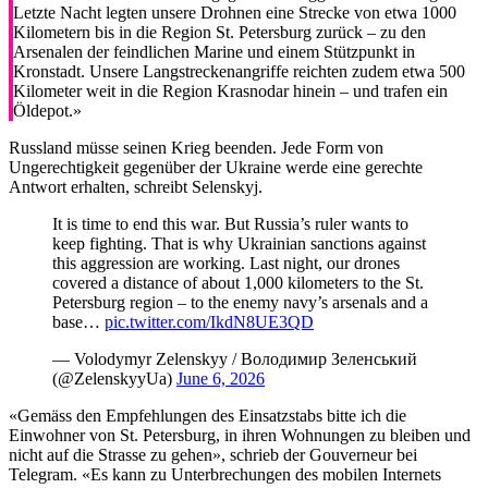
Letzte Nacht legten unsere Drohnen eine Strecke von etwa 1000
Kilometern bis in die Region St. Petersburg zurück – zu den
Arsenalen der feindlichen Marine und einem Stützpunkt in
Kronstadt. Unsere Langstreckenangriffe reichten zudem etwa 500
Kilometer weit in die Region Krasnodar hinein – und trafen ein
Öldepot.»
Russland müsse seinen Krieg beenden. Jede Form von
Ungerechtigkeit gegenüber der Ukraine werde eine gerechte
Antwort erhalten, schreibt Selenskyj.
It is time to end this war. But Russia’s ruler wants to
keep fighting. That is why Ukrainian sanctions against
this aggression are working. Last night, our drones
covered a distance of about 1,000 kilometers to the St.
Petersburg region – to the enemy navy’s arsenals and a
base…
pic.twitter.com/IkdN8UE3QD
— Volodymyr Zelenskyy / Володимир Зеленський
(@ZelenskyyUa)
June 6, 2026
«Gemäss den Empfehlungen des Einsatzstabs bitte ich die
Einwohner von St. Petersburg, in ihren Wohnungen zu bleiben und
nicht auf die Strasse zu gehen», schrieb der Gouverneur bei
Telegram. «Es kann zu Unterbrechungen des mobilen Internets