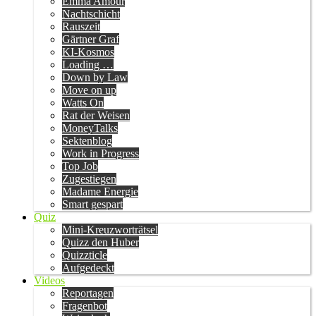
Emma Amour
Nachtschicht
Rauszeit
Gärtner Graf
KI-Kosmos
Loading …
Down by Law
Move on up
Watts On
Rat der Weisen
MoneyTalks
Sektenblog
Work in Progress
Top Job
Zugestiegen
Madame Energie
Smart gespart
Quiz
Mini-Kreuzworträtsel
Quizz den Huber
Quizzticle
Aufgedeckt
Videos
Reportagen
Fragenbot