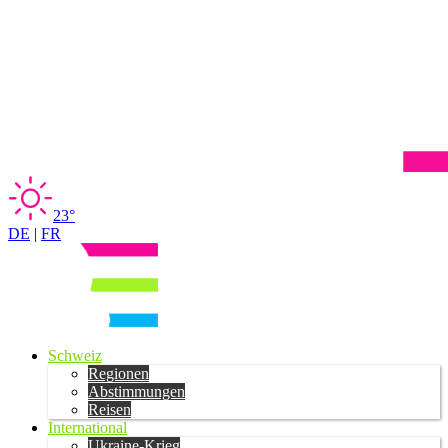
23°
DE
|
FR
Schweiz
Regionen
Abstimmungen
Reisen
International
Ukraine-Krieg