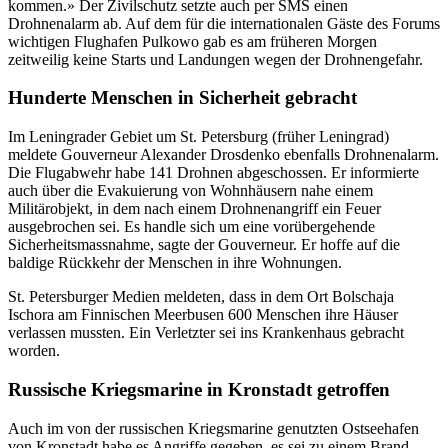
kommen.» Der Zivilschutz setzte auch per SMS einen
Drohnenalarm ab. Auf dem für die internationalen Gäste des Forums
wichtigen Flughafen Pulkowo gab es am früheren Morgen
zeitweilig keine Starts und Landungen wegen der Drohnengefahr.
Hunderte Menschen in Sicherheit gebracht
Im Leningrader Gebiet um St. Petersburg (früher Leningrad)
meldete Gouverneur Alexander Drosdenko ebenfalls Drohnenalarm.
Die Flugabwehr habe 141 Drohnen abgeschossen. Er informierte
auch über die Evakuierung von Wohnhäusern nahe einem
Militärobjekt, in dem nach einem Drohnenangriff ein Feuer
ausgebrochen sei. Es handle sich um eine vorübergehende
Sicherheitsmassnahme, sagte der Gouverneur. Er hoffe auf die
baldige Rückkehr der Menschen in ihre Wohnungen.
St. Petersburger Medien meldeten, dass in dem Ort Bolschaja
Ischora am Finnischen Meerbusen 600 Menschen ihre Häuser
verlassen mussten. Ein Verletzter sei ins Krankenhaus gebracht
worden.
Russische Kriegsmarine in Kronstadt getroffen
Auch im von der russischen Kriegsmarine genutzten Ostseehafen
von Kronstadt habe es Angriffe gegeben, es sei zu einem Brand