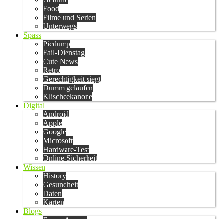
Food
Filme und Serien
Unterwegs
Spass
Picdump
Fail-Dienstag
Cute News
Retro
Gerechtigkeit siegt
Dumm gelaufen
Klischeekanone
Digital
Android
Apple
Google
Microsoft
Hardware-Test
Online-Sicherheit
Wissen
History
Gesundheit
Daten
Karten
Blogs