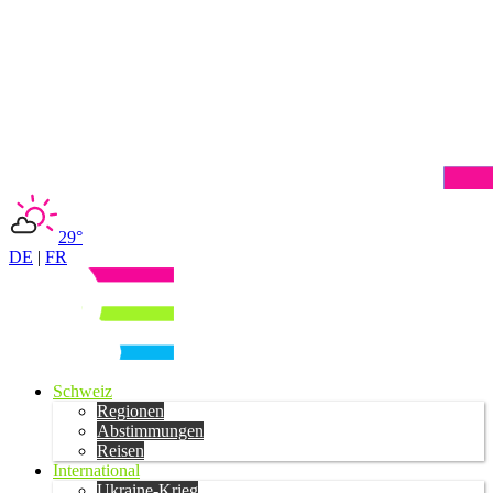
29°
DE
|
FR
Schweiz
Regionen
Abstimmungen
Reisen
International
Ukraine-Krieg