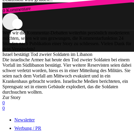
0 Kommentare
Zum Login
Weil wir die Kommentar-Debatten weiterhin persönlich moderieren
möchten, sehen wir uns gezwungen, die Kommentarfunktion 24
Stunden nach Publikation einer Story zu schliessen. Vielen Dank für
dein Verständnis!
Israel bestätigt Tod zweier Soldaten im Libanon
Die israelische Armee hat heute den Tod zweier Soldaten bei einem
Vorfall im Südlibanon bestätigt. Vier weitere Reservisten seien dabei
schwer verletzt worden, hiess es in einer Mitteilung des Militärs. Sie
seien nach dem Vorfall am Mittwoch evakuiert und in ein
Krankenhaus gebracht worden. Israelische Medien berichteten, ein
Sprengsatz sei in einem Gebäude explodiert, das die Soldaten
durchsuchen wollten.
Zur Story
0
0
Newsletter
Werbung / PR