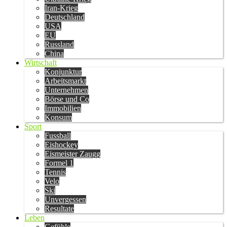
Iran-Krieg
Deutschland
USA
EU
Russland
China
Wirtschaft
Konjunktur
Arbeitsmarkt
Unternehmen
Börse und Co
Immobilien
Konsum
Sport
Fussball
Eishockey
Eismeister Zaugg
Formel 1
Tennis
Velo
Ski
Unvergessen
Resultate
Leben
Gefühle