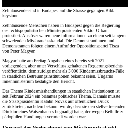
Zehntausende sind in Budapest auf die Strasse gegangen.
Bild:
keystone
Zehntausende Menschen haben in Budapest gegen die Regierung
des rechtspopulistischen Ministerpräsidenten Viktor Orban
protestiert. Auslöser waren neue Informationen zu einem seit langem
schwelenden Missbrauchsskandal. Die Demonstrantinnen und
Demonstranten folgten einem Aufruf der Oppositionspartei Tisza
von Peter Magyar.
Magyar hatte am Freitag Angaben eines bereits seit 2021
vorliegenden, aber unter Verschluss gehaltenen Regierungsberichts
veröffentlicht, dem zufolge mehr als 3'000 Kindermissbrauchs-Fälle
in staatlichen Betreuungsinstitutionen bekannt seien. Ungarns
Innenministerium bestätigte den Bericht.
Das Thema Kindesmisshandlungen in staatlichen Institutionen ist
seit Februar 2024 ein brisantes politisches Thema. Damals musste
die Staatspräsidentin Katalin Novak auf öffentlichen Druck
zurücktreten, nachdem bekannt wurde, dass sie den stellvertretenden
Direktor eines Waisenhauses begnadigt hatte, der wegen Beihilfe zu
pädophilen Handlungen verurteilt worden war.
Vorwurf der Vertuschung von Missbrauch stärkt