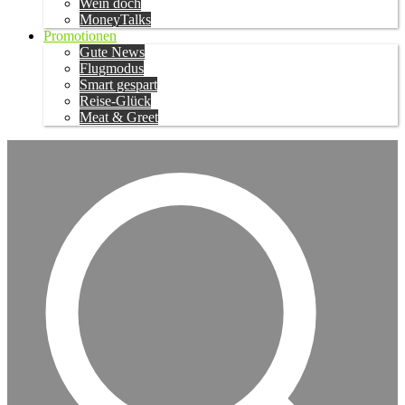
Wein doch
MoneyTalks
Promotionen
Gute News
Flugmodus
Smart gespart
Reise-Glück
Meat & Greet