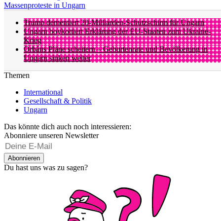
Massenproteste in Ungarn
Trump dementiert 20-Milliarden-Schutzschirm für Ungarn
Ungarn boykottiert Erklärung der EU-Staaten zum Ukraine-
Krieg
Orbáns Pläne scheitern – Geburtenrate und Bevölkerung in
Ungarn sinken weiter
Themen
International
Gesellschaft & Politik
Ungarn
Das könnte dich auch noch interessieren:
Abonniere unseren Newsletter
Abonnieren
Du hast uns was zu sagen?