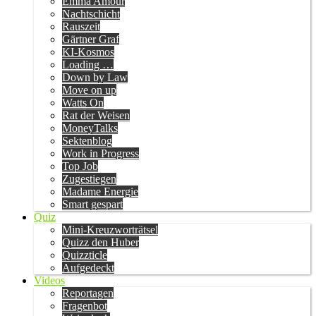
Emma Amour
Nachtschicht
Rauszeit
Gärtner Graf
KI-Kosmos
Loading …
Down by Law
Move on up
Watts On
Rat der Weisen
MoneyTalks
Sektenblog
Work in Progress
Top Job
Zugestiegen
Madame Energie
Smart gespart
Quiz
Mini-Kreuzworträtsel
Quizz den Huber
Quizzticle
Aufgedeckt
Videos
Reportagen
Fragenbot