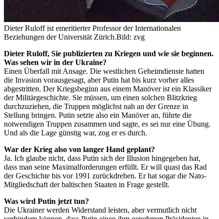
Dieter Ruloff ist emeritierter Professor der Internationalen
Beziehungen der Universität Zürich.
Bild: zvg
Dieter Ruloff, Sie publizierten zu Kriegen und wie sie beginnen.
Was sehen wir in der Ukraine?
Einen Überfall mit Ansage. Die westlichen Geheimdienste hatten
die Invasion vorausgesagt, aber Putin hat bis kurz vorher alles
abgestritten. Der Kriegsbeginn aus einem Manöver ist ein Klassiker
der Militärgeschichte. Sie müssen, um einen solchen Blitzkrieg
durchzuziehen, die Truppen möglichst nah an der Grenze in
Stellung bringen. Putin setzte also ein Manöver an, führte die
notwendigen Truppen zusammen und sagte, es sei nur eine Übung.
Und als die Lage günstig war, zog er es durch.
War der Krieg also von langer Hand geplant?
Ja. Ich glaube nicht, dass Putin sich der Illusion hingegeben hat,
dass man seine Maximalforderungen erfüllt. Er will quasi das Rad
der Geschichte bis vor 1991 zurückdrehen. Er hat sogar die Nato-
Mitgliedschaft der baltischen Staaten in Frage gestellt.
Was wird Putin jetzt tun?
Die Ukrainer werden Widerstand leisten, aber vermutlich nicht
verhindern können, dass Putin einen ihm genehmen Präsidenten in