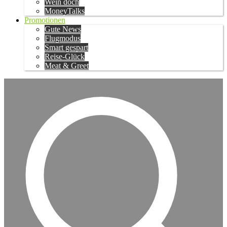
Wein doch
MoneyTalks
Promotionen
Gute News
Flugmodus
Smart gespart
Reise-Glück
Meat & Greet