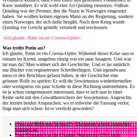
Kiew installiert. Er will wohl eine Art Quisling einsetzen. Vidkun
Quisling war der Premier, den die Nazis in Norwegen eingesetzt
haben. Sie wollten keinen eigenen Mann an der Regierung, sondern
einen Norweger, der sich dafür hergibt. Nach dem Krieg wurde
Quisling vor Gericht gestellt, verurteilt und erschossen.
«Ich glaube, Putin ist ein Corona-Opfer»
Was treibt Putin an?
Ich glaube, Putin ist ein Corona-Opfer. Während dieser Krise sass er
einsam im Kreml, umgeben einzig von ein paar Jasagern. Und was
tut man da? Man widmet sich der Geschichte. Und er las natürlich
nur Bücher von regimetreuen Schreiberlingen. Und irgendwann
muss er den Beschluss gefasst haben, in der Geschichte eine
grössere Rolle zu spielen: Er will die Sowjetunion wiederherstellen
oder wenigstens ein paar Schritte in diese Richtung unternehmen. Es
ist ja schon einigermassen interessant, dass er sich nun in einer
Reihe sieht mit den Gewaltherrschern der Sowjetunion. Angesichts
der letzten beiden Ansprachen, wo er teilweise die Fassung verlor,
fragt man sich schon: Ist er verrückt geworden?
«Was zur Hölle tun Sie hier!?» Ukrainerin schreit russischen
Soldaten an
Trotz Einmarsch in die Ukraine: Warum die USA nicht