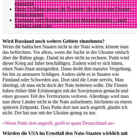
eingreifen
Diese 33 Bilder zeigen die Tragödie, die sich in der Ukraine
gerade abspielt
Europarat wirft Russland aus dem Ministerkomitee – auch
Schweiz sagte «Ja»
Wird Russland noch weitere Gebiete einnehmen?
Wenn die baltischen Staaten nicht in der Nato wären, könnte man
das befürchten. Vor allem, wenn die Sache in der Ukraine einfach
über die Bühne ginge. Damit ist aber nicht zu rechnen. Putin wird
dieser Krieg auf Jahre beschäftigen. Zudem wird er sich hüten,
einen Nato-Staat anzugreifen. Dann droht ihm massive Vergeltung,
bis hin zu atomaren Schlägen. Anders sieht es in Staaten wie
Finnland oder Schweden aus. Dort sind die Leute nervös. Man
überlegt, ob man nicht doch der Nato beitreten sollte. Die Finnen
haben früher üble Erfahrungen mit der Sowjetunion gemacht und
einen grossen Teil des Territoriums verloren. Allerdings wird man
nun diese Länder nicht in die Nato aufnehmen, höchstens zu einem
späteren Zeitpunkt. Dass Putin dort nun auch angreift, glaube ich
nicht. Der hat nun mit der Ukraine genug zu tun.
«Wenn Putin dort angreift, greift er quasi Deutschland an»
Würden die USA im Ernstfall den Nato-Staaten wirklich mit