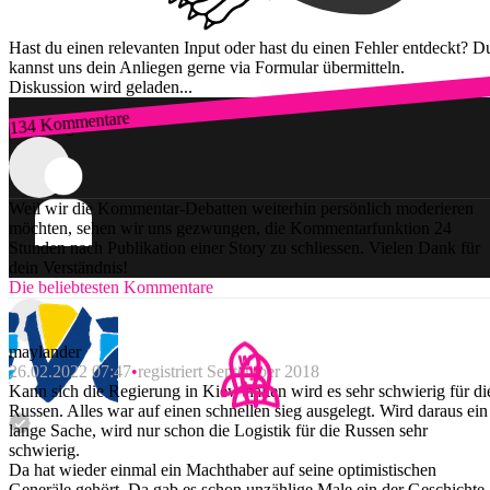
Hast du einen relevanten Input oder hast du einen Fehler entdeckt? D
kannst uns dein Anliegen gerne via Formular übermitteln.
Diskussion wird geladen...
134 Kommentare
Zum Login
Weil wir die Kommentar-Debatten weiterhin persönlich moderieren
möchten, sehen wir uns gezwungen, die Kommentarfunktion 24
Stunden nach Publikation einer Story zu schliessen. Vielen Dank für
dein Verständnis!
Die beliebtesten Kommentare
maylander
26.02.2022 07:47
registriert September 2018
Kann sich die Regierung in Kiew halten wird es sehr schwierig für di
Russen. Alles war auf einen schnellen sieg ausgelegt. Wird daraus ein
lange Sache, wird nur schon die Logistik für die Russen sehr
schwierig.
Da hat wieder einmal ein Machthaber auf seine optimistischen
Generäle gehört. Da gab es schon unzählige Male ein der Geschichte