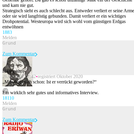
und kam nie gut.
Strategisch sieht es auch schlecht aus. Entweder verliert er seine Arm
oder sie wird langfristig gebunden. Damit verliert er ein wichtiges
Drohpotential. Westeuropa wird sich wohl vom günstigen Erdgas
entwöhnen
188
3
Melden
Zum Kommentar
Haarspalter
26.02.2022 07:42
registriert Oktober 2020
Beitrag melden
„Man fragt sich schon: Ist er verrückt geworden?“
Ein wirklich sehr gutes und informatives Interview.
181
10
Melden
Zum Kommentar