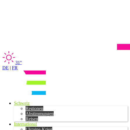
31°
DE
|
FR
Schweiz
Regionen
Abstimmungen
Reisen
International
Ukraine-Krieg