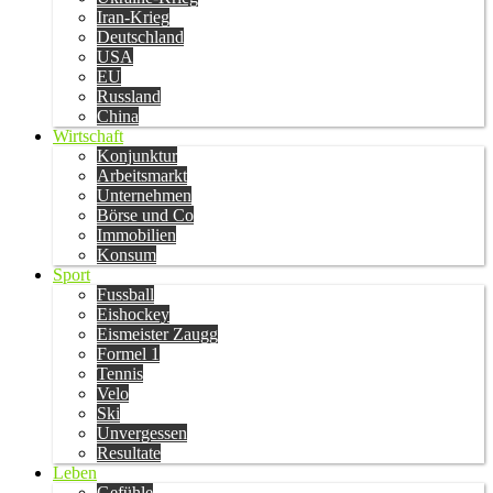
Iran-Krieg
Deutschland
USA
EU
Russland
China
Wirtschaft
Konjunktur
Arbeitsmarkt
Unternehmen
Börse und Co
Immobilien
Konsum
Sport
Fussball
Eishockey
Eismeister Zaugg
Formel 1
Tennis
Velo
Ski
Unvergessen
Resultate
Leben
Gefühle