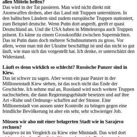
allen Mitteln helfen?
Das wird in der Tat passieren. Man wird nicht direkt mit
Atomwaffen drohen, aber das Land mit Truppen unterstützen. In
den baltischen Ländern sind zudem europäische Truppen stationiert,
zum Beispiel deutsche. Wenn Putin dort angreift, greift er quasi
Deutschland an. Und die USA haben in Mitteleuropa auch Truppen
präsent. Es käme zu einem Grosskonflikt zwischen Supermächten.
Das ist Putin dann doch mehrere Schuhnummern zu gross. Vor
allem, wenn man mit der Ukraine ­beschäftigt ist und das nicht so gut
läuft, wie man sich das vorgestellt hat. Ich denke, er unterschätzt den
Widerstand.
Läuft es denn wirklich so schlecht? Russische Panzer sind in
Kiew.
Das ist schwer zu sagen. Aber wenn ein paar Panzer in der
Millionenstadt Kiew stehen, ist das noch nicht das Ende der
Geschichte. Ich nehme mal an, Russland wird noch weitere Truppen
nachschieben, die dann Regierungsgebäude besetzen und auf ihre
Art «Ruhe und Ordnung» schaffen auf der Strasse. Eine
Millionenstadt von aussen unter Kontrolle zu bringen gegen eine
feindliche Bevölkerung ist aber ein sehr, sehr schwieriger Job.
Müssen wir also mit einer belagerten Stadt wie in Sarajevo
rechnen?
Sarajevo ist im Vergleich zu Kiew eine Ministadt. Das wird dort