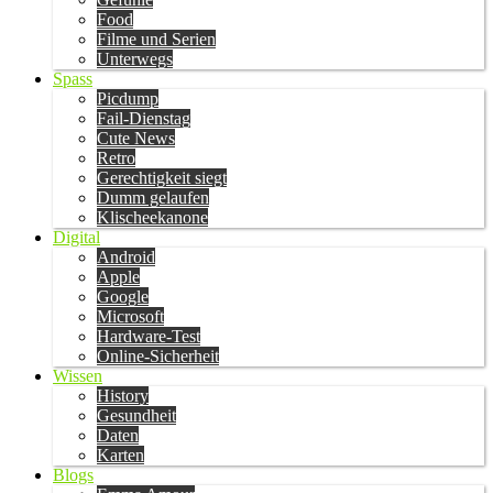
Food
Filme und Serien
Unterwegs
Spass
Picdump
Fail-Dienstag
Cute News
Retro
Gerechtigkeit siegt
Dumm gelaufen
Klischeekanone
Digital
Android
Apple
Google
Microsoft
Hardware-Test
Online-Sicherheit
Wissen
History
Gesundheit
Daten
Karten
Blogs