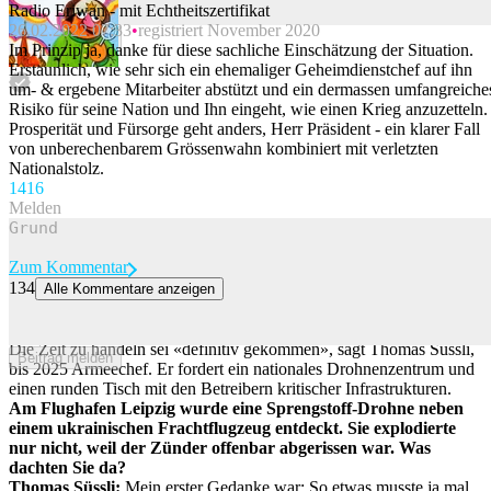
Radio Eriwan - mit Echtheitszertifikat
26.02.2022 07:33
registriert November 2020
Beitrag melden
Im Prinzip ja, danke für diese sachliche Einschätzung der Situation.
Erstaunlich, wie sehr sich ein ehemaliger Geheimdienstchef auf ihn
um- & ergebene Mitarbeiter abstützt und ein dermassen umfangreiche
Risiko für seine Nation und Ihn eingeht, wie einen Krieg anzuzetteln.
Prosperität und Fürsorge geht anders, Herr Präsident - ein klarer Fall
von unberechenbarem Grössenwahn kombiniert mit verletzten
Nationalstolz.
141
6
Melden
Zum Kommentar
134
Alle Kommentare anzeigen
Ex-Armeechef zu Sprengstoff-Drohne in Leipzig: «Das ist ein
Weckruf für die Schweiz»
Die Zeit zu handeln sei «definitiv gekommen», sagt Thomas Süssli,
Beitrag melden
bis 2025 Armeechef. Er fordert ein nationales Drohnenzentrum und
einen runden Tisch mit den Betreibern kritischer Infrastrukturen.
Am Flughafen Leipzig wurde eine Sprengstoff-Drohne neben
einem ukrainischen Frachtflugzeug entdeckt. Sie explodierte
nur nicht, weil der Zünder offenbar abgerissen war. Was
dachten Sie da?
Thomas Süssli:
Mein erster Gedanke war: So etwas musste ja mal