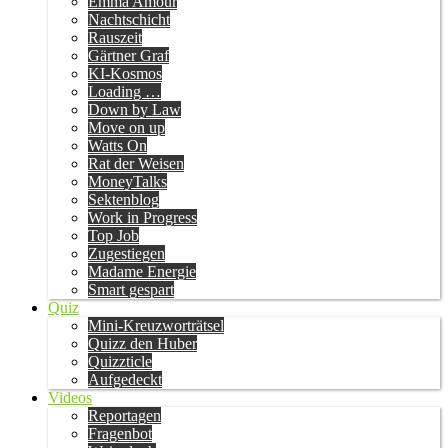
Emma Amour
Nachtschicht
Rauszeit
Gärtner Graf
KI-Kosmos
Loading …
Down by Law
Move on up
Watts On
Rat der Weisen
MoneyTalks
Sektenblog
Work in Progress
Top Job
Zugestiegen
Madame Energie
Smart gespart
Quiz
Mini-Kreuzworträtsel
Quizz den Huber
Quizzticle
Aufgedeckt
Videos
Reportagen
Fragenbot