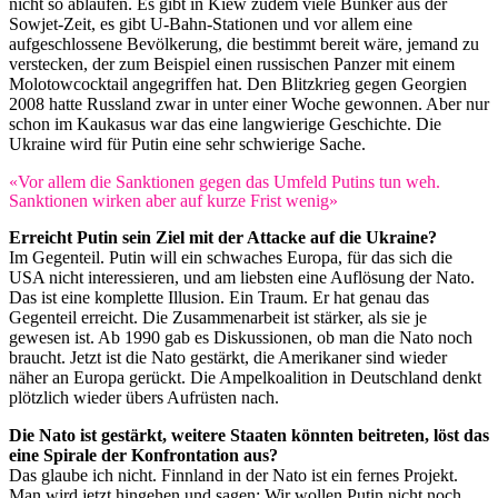
nicht so ablaufen. Es gibt in Kiew zudem viele Bunker aus der
Sowjet-Zeit, es gibt ­U-Bahn-Stationen und vor allem eine
aufgeschlossene Bevölkerung, die bestimmt bereit wäre, jemand zu
verstecken, der zum Beispiel einen russischen Panzer mit einem
Molotowcocktail angegriffen hat. Den Blitzkrieg gegen Georgien
2008 hatte Russland zwar in unter einer Woche gewonnen. Aber nur
schon im Kaukasus war das eine langwierige Geschichte. Die
Ukraine wird für Putin eine sehr schwierige Sache.
«Vor allem die Sanktionen gegen das Umfeld Putins tun weh.
Sanktionen wirken aber auf kurze Frist wenig»
Erreicht Putin sein Ziel mit der Attacke auf die Ukraine?
Im Gegenteil. Putin will ein schwaches Europa, für das sich die
USA nicht interessieren, und am liebsten eine Auflösung der Nato.
Das ist eine komplette Illusion. Ein Traum. Er hat genau das
Gegenteil erreicht. Die Zusammenarbeit ist stärker, als sie je
gewesen ist. Ab 1990 gab es Diskussionen, ob man die Nato noch
braucht. Jetzt ist die Nato gestärkt, die Amerikaner sind wieder
näher an Europa gerückt. Die Ampelkoalition in Deutschland denkt
plötzlich wieder übers Aufrüsten nach.
Die Nato ist gestärkt, weitere Staaten könnten beitreten, löst das
eine Spirale der Konfrontation aus?
Das glaube ich nicht. Finnland in der Nato ist ein fernes Projekt.
Man wird jetzt hingehen und sagen: Wir wollen Putin nicht noch