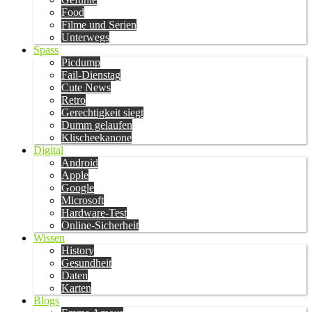
Food
Filme und Serien
Unterwegs
Spass
Picdump
Fail-Dienstag
Cute News
Retro
Gerechtigkeit siegt
Dumm gelaufen
Klischeekanone
Digital
Android
Apple
Google
Microsoft
Hardware-Test
Online-Sicherheit
Wissen
History
Gesundheit
Daten
Karten
Blogs