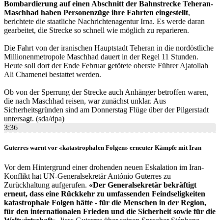
Bombardierung auf einen Abschnitt der Bahnstrecke Teheran-
Maschhad haben Personenzüge ihre Fahrten eingestellt
,
berichtete die staatliche Nachrichtenagentur Irna. Es werde daran
gearbeitet, die Strecke so schnell wie möglich zu reparieren.
Die Fahrt von der iranischen Hauptstadt Teheran in die nordöstliche
Millionenmetropole Maschhad dauert in der Regel 11 Stunden.
Heute soll dort der Ende Februar getötete oberste Führer Ajatollah
Ali Chamenei bestattet werden.
Ob von der Sperrung der Strecke auch Anhänger betroffen waren,
die nach Maschhad reisen, war zunächst unklar. Aus
Sicherheitsgründen sind am Donnerstag Flüge über der Pilgerstadt
untersagt. (sda/dpa)
3:36
Guterres warnt vor «katastrophalen Folgen» erneuter Kämpfe mit Iran
Vor dem Hintergrund einer drohenden neuen Eskalation im Iran-
Konflikt hat UN-Generalsekretär António Guterres zu
Zurückhaltung aufgerufen.
«Der Generalsekretär bekräftigt
erneut, dass eine Rückkehr zu umfassenden Feindseligkeiten
katastrophale Folgen hätte - für die Menschen in der Region,
für den internationalen Frieden und die Sicherheit sowie für die