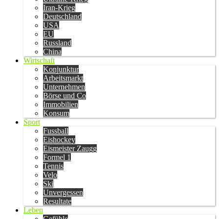
Iran-Krieg
Deutschland
USA
EU
Russland
China
Wirtschaft
Konjunktur
Arbeitsmarkt
Unternehmen
Börse und Co
Immobilien
Konsum
Sport
Fussball
Eishockey
Eismeister Zaugg
Formel 1
Tennis
Velo
Ski
Unvergessen
Resultate
Leben
Gefühle