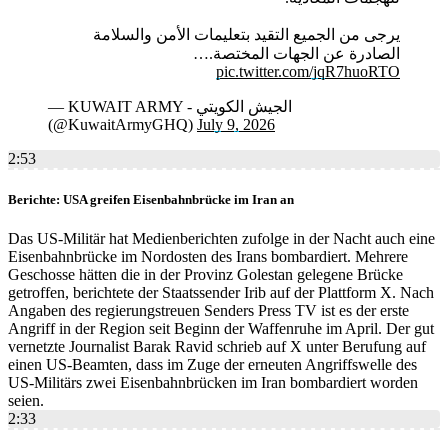
يرجى من الجميع التقيد بتعليمات الأمن والسلامة
الصادرة عن الجهات المختصة.…
pic.twitter.com/jqR7huoRTO
— KUWAIT ARMY - الجيش الكويتي
(@KuwaitArmyGHQ)
July 9, 2026
2:53
Berichte: USA greifen Eisenbahnbrücke im Iran an
Das US-Militär hat Medienberichten zufolge in der Nacht auch eine
Eisenbahnbrücke im Nordosten des Irans bombardiert. Mehrere
Geschosse hätten die in der Provinz Golestan gelegene Brücke
getroffen, berichtete der Staatssender Irib auf der Plattform X. Nach
Angaben des regierungstreuen Senders Press TV ist es der erste
Angriff in der Region seit Beginn der Waffenruhe im April. Der gut
vernetzte Journalist Barak Ravid schrieb auf X unter Berufung auf
einen US-Beamten, dass im Zuge der erneuten Angriffswelle des
US-Militärs zwei Eisenbahnbrücken im Iran bombardiert worden
seien.
2:33