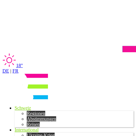
18°
DE
|
FR
Schweiz
Regionen
Abstimmungen
Reisen
International
Ukraine-Krieg