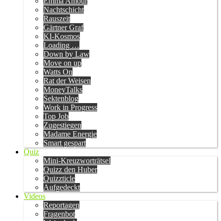
Emma Amour
Nachtschicht
Rauszeit
Gärtner Graf
KI-Kosmos
Loading …
Down by Law
Move on up
Watts On
Rat der Weisen
MoneyTalks
Sektenblog
Work in Progress
Top Job
Zugestiegen
Madame Energie
Smart gespart
Quiz
Mini-Kreuzworträtsel
Quizz den Huber
Quizzticle
Aufgedeckt
Videos
Reportagen
Fragenbot