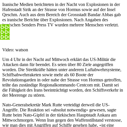
Iranische Medien berichteten in der Nacht von Explosionen in der
Hafenstadt Sirik an der Strasse von Hormus sowie auf der Insel
Qeschm. Auch aus dem Bereich der Grossstadt Bandar Abbas gab
es iranische Berichte über Explosionen. Nach Angaben des
iranischen Senders Press TV wurden mehrere Menschen verletzt.
Video: watson
Um 4 Uhr in der Nacht auf Mittwoch erklärt das US-Militär die
Attacken dann für beendet. Es seien über 80 Ziele angegriffen
worden. Die Streitkräfte hätten unter anderem Luftabwehrsysteme,
Schiffsabwehrraketen sowie mehr als 60 Boote der
Revolutionsgarden in oder nahe der Strasse von Hormus getroffen,
teilte das zuständige Regionalkommando Centcom mit. Damit sei
die Fähigkeit des Irans beeinträchtigt worden, den Schiffsverkehr in
der Meerenge zu stören.
Nato-Generalsekretär Mark Rutte verteidigt derweil die US-
Angriffe. Die Reaktion sei «absolut notwendig» gewesen, sagte
Rutte beim Nato-Gipfel in der türkischen Hauptstadt Ankara am
Mittwochmorgen. Wenn Iran gegen den Waffenstillstand verstosse,
wie man dies mit Angriffen auf Schiffe gesehen habe, «ist eine