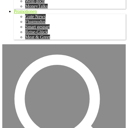
Wein doch
MoneyTalks
Promotionen
Gute News
Flugmodus
Smart gespart
Reise-Glück
Meat & Greet