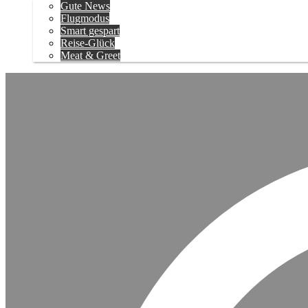
Gute News
Flugmodus
Smart gespart
Reise-Glück
Meat & Greet