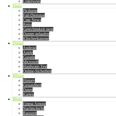
Unterwegs
Spass
Picdump
Fail-Dienstag
Cute News
Retro
Gerechtigkeit siegt
Dumm gelaufen
Klischeekanone
Digital
Android
Apple
Google
Microsoft
Hardware-Test
Online-Sicherheit
Wissen
History
Gesundheit
Daten
Karten
Blogs
Emma Amour
Nachtschicht
Rauszeit