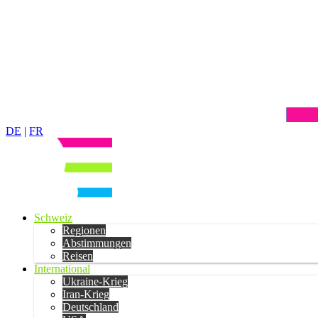
DE
|
FR
Schweiz
Regionen
Abstimmungen
Reisen
International
Ukraine-Krieg
Iran-Krieg
Deutschland