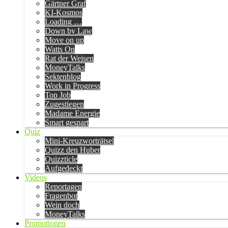
Gärtner Graf
KI-Kosmos
Loading …
Down by Law
Move on up
Watts On
Rat der Weisen
MoneyTalks
Sektenblog
Work in Progress
Top Job
Zugestiegen
Madame Energie
Smart gespart
Quiz
Mini-Kreuzworträtsel
Quizz den Huber
Quizzticle
Aufgedeckt
Videos
Reportagen
Fragenbot
Wein doch
MoneyTalks
Promotionen