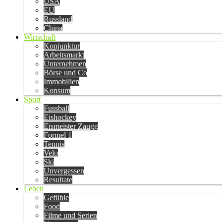
USA
EU
Russland
China
Wirtschaft
Konjunktur
Arbeitsmarkt
Unternehmen
Börse und Co
Immobilien
Konsum
Sport
Fussball
Eishockey
Eismeister Zaugg
Formel 1
Tennis
Velo
Ski
Unvergessen
Resultate
Leben
Gefühle
Food
Filme und Serien