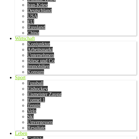
Iran-Krieg
Deutschland
USA
EU
Russland
China
Wirtschaft
Konjunktur
Arbeitsmarkt
Unternehmen
Börse und Co
Immobilien
Konsum
Sport
Fussball
Eishockey
Eismeister Zaugg
Formel 1
Tennis
Velo
Ski
Unvergessen
Resultate
Leben
Gefühle