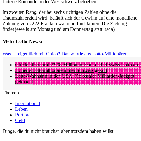
Loterie Romande in der Westschweiz betrieben.
Im zweiten Rang, der bei sechs richtigen Zahlen ohne die
Traumzahl erzielt wird, beläuft sich der Gewinn auf eine monatliche
Zahlung von 2222 Franken während fünf Jahren. Die Ziehung
findet jeweils am Montag und am Donnerstag statt. (sda)
Mehr Lotto-News:
Was ist eigentlich mit Chico? Das wurde aus Lotto-Millionären
Glückspilz räumt 22,98 Millionen Franken bei Swiss Lotto ab
35 neue Lottomillionäre in der Schweiz gekürt
Lotto-Wahnsinn in den USA: Kolossaler Milliarden-Jackpot
geknackt
Themen
International
Leben
Portugal
Geld
Dinge, die du nicht brauchst, aber trotzdem haben willst