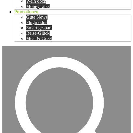
Wein doch
MoneyTalks
Promotionen
Gute News
Flugmodus
Smart gespart
Reise-Glück
Meat & Greet