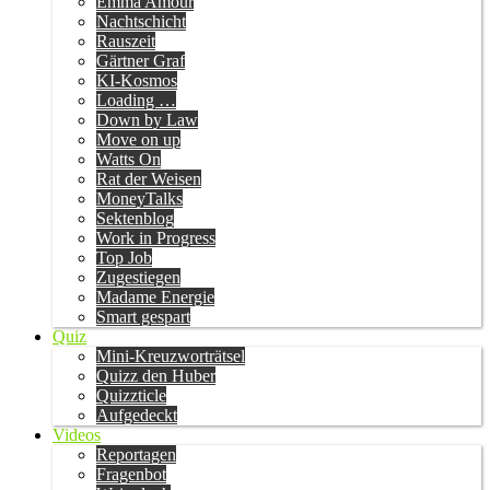
Emma Amour
Nachtschicht
Rauszeit
Gärtner Graf
KI-Kosmos
Loading …
Down by Law
Move on up
Watts On
Rat der Weisen
MoneyTalks
Sektenblog
Work in Progress
Top Job
Zugestiegen
Madame Energie
Smart gespart
Quiz
Mini-Kreuzworträtsel
Quizz den Huber
Quizzticle
Aufgedeckt
Videos
Reportagen
Fragenbot