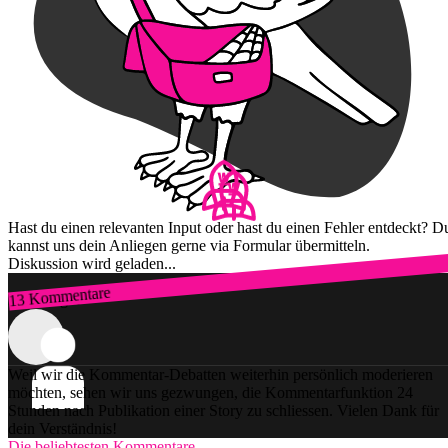
Hast du einen relevanten Input oder hast du einen Fehler entdeckt? D
kannst uns dein Anliegen gerne via Formular übermitteln.
Diskussion wird geladen...
13 Kommentare
Zum Login
Weil wir die Kommentar-Debatten weiterhin persönlich moderieren
möchten, sehen wir uns gezwungen, die Kommentarfunktion 24
Stunden nach Publikation einer Story zu schliessen. Vielen Dank für
dein Verständnis!
Die beliebtesten Kommentare