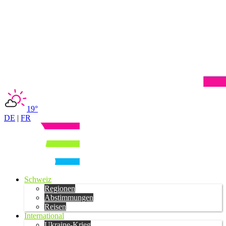
19°
DE
|
FR
Schweiz
Regionen
Abstimmungen
Reisen
International
Ukraine-Krieg