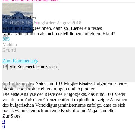
Amateurschreiber
10.04.2026 16:36
registriert August 2018
Wenn im Lotto gewinnen, dann so! Lieber ein festes
Monatseinkommen als mehrere Millionen auf einem Klapf!
33
3
Melden
Zum Kommentar
13
Alle Kommentare anzeigen
Mit Sprengstoff bestückte Drohne dringt in Luftraum von Nato-
Staat Bulgarien ein
Im Luftraum des Nato- und EU-Mitgliedstaates Bulgarien ist eine
Beitrag melden
ukrainische Drohne eingedrungen und explodiert.
Die erste Analyse der Reste des Flugobjekts, das rund 100 Meter
von der rumänischen Grenze entfernt explodierte, zeigte Angaben
des bulgarischen Verteidigungsministeriums zufolge, dass es sich
höchstwahrscheinlich um eine Köderdrohne Maja handelte.
Zur Story
0
0