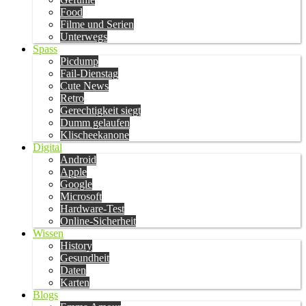
Food
Filme und Serien
Unterwegs
Spass
Picdump
Fail-Dienstag
Cute News
Retro
Gerechtigkeit siegt
Dumm gelaufen
Klischeekanone
Digital
Android
Apple
Google
Microsoft
Hardware-Test
Online-Sicherheit
Wissen
History
Gesundheit
Daten
Karten
Blogs