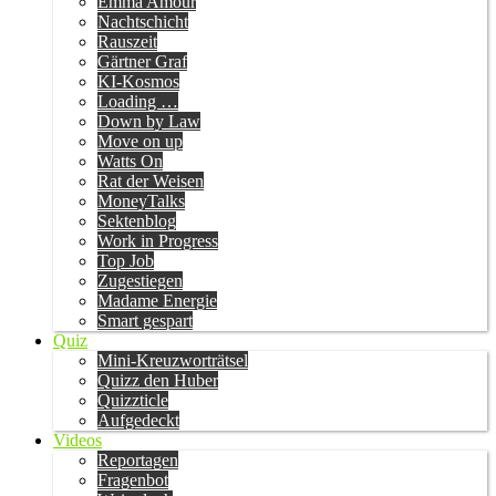
Emma Amour
Nachtschicht
Rauszeit
Gärtner Graf
KI-Kosmos
Loading …
Down by Law
Move on up
Watts On
Rat der Weisen
MoneyTalks
Sektenblog
Work in Progress
Top Job
Zugestiegen
Madame Energie
Smart gespart
Quiz
Mini-Kreuzworträtsel
Quizz den Huber
Quizzticle
Aufgedeckt
Videos
Reportagen
Fragenbot