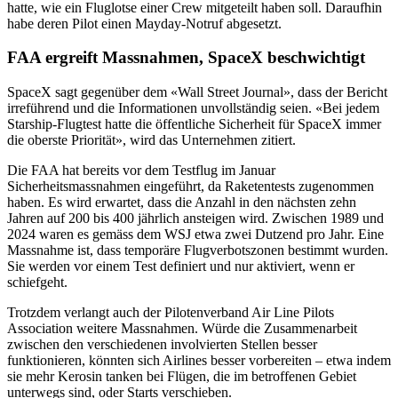
hatte, wie ein Fluglotse einer Crew mitgeteilt haben soll. Daraufhin
habe deren Pilot einen Mayday-Notruf abgesetzt.
FAA ergreift Massnahmen, SpaceX beschwichtigt
SpaceX sagt gegenüber dem «Wall Street Journal», dass der Bericht
irreführend und die Informationen unvollständig seien. «Bei jedem
Starship-Flugtest hatte die öffentliche Sicherheit für SpaceX immer
die oberste Priorität», wird das Unternehmen zitiert.
Die FAA hat bereits vor dem Testflug im Januar
Sicherheitsmassnahmen eingeführt, da Raketentests zugenommen
haben. Es wird erwartet, dass die Anzahl in den nächsten zehn
Jahren auf 200 bis 400 jährlich ansteigen wird. Zwischen 1989 und
2024 waren es gemäss dem WSJ etwa zwei Dutzend pro Jahr. Eine
Massnahme ist, dass temporäre Flugverbotszonen bestimmt wurden.
Sie werden vor einem Test definiert und nur aktiviert, wenn er
schiefgeht.
Trotzdem verlangt auch der Pilotenverband Air Line Pilots
Association weitere Massnahmen. Würde die Zusammenarbeit
zwischen den verschiedenen involvierten Stellen besser
funktionieren, könnten sich Airlines besser vorbereiten – etwa indem
sie mehr Kerosin tanken bei Flügen, die im betroffenen Gebiet
unterwegs sind, oder Starts verschieben.