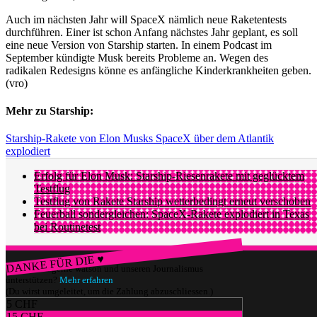
Auch im nächsten Jahr will SpaceX nämlich neue Raketentests
durchführen. Einer ist schon Anfang nächstes Jahr geplant, es soll
eine neue Version von Starship starten. In einem Podcast im
September kündigte Musk bereits Probleme an. Wegen des
radikalen Redesigns könne es anfängliche Kinderkrankheiten geben.
(vro)
Mehr zu Starship:
Starship-Rakete von Elon Musks SpaceX über dem Atlantik
explodiert
Erfolg für Elon Musk: Starship-Riesenrakete mit geglücktem
Testflug
Testflug von Rakete Starship wetterbedingt erneut verschoben
Feuerball sondergleichen: SpaceX-Rakete explodiert in Texas
bei Routinetest
DANKE FÜR DIE ♥
Würdest du gerne watson und unseren Journalismus
unterstützen?
Mehr erfahren
(Du wirst umgeleitet, um die Zahlung abzuschliessen.)
5 CHF
15 CHF