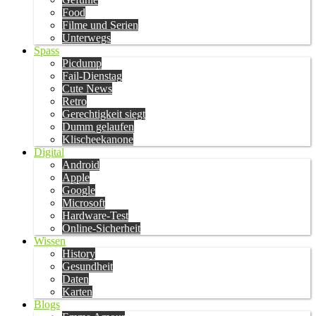
Food
Filme und Serien
Unterwegs
Spass
Picdump
Fail-Dienstag
Cute News
Retro
Gerechtigkeit siegt
Dumm gelaufen
Klischeekanone
Digital
Android
Apple
Google
Microsoft
Hardware-Test
Online-Sicherheit
Wissen
History
Gesundheit
Daten
Karten
Blogs