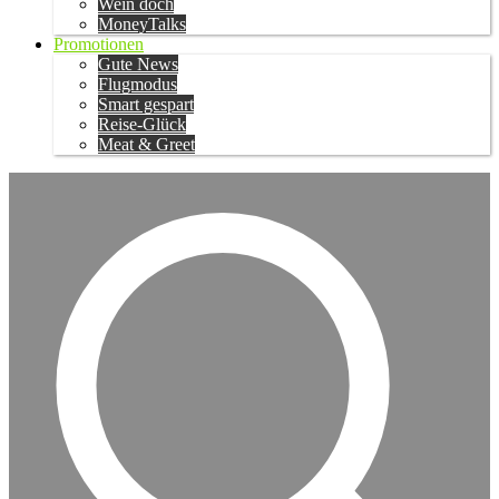
Wein doch
MoneyTalks
Promotionen
Gute News
Flugmodus
Smart gespart
Reise-Glück
Meat & Greet