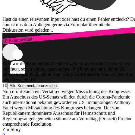
Hast du einen relevanten Input oder hast du einen Fehler entdeckt? D
kannst uns dein Anliegen gerne via Formular übermitteln.
Diskussion wird geladen...
10 Kommentare
Zum Login
Weil wir die Kommentar-Debatten weiterhin persönlich moderieren
möchten, sehen wir uns gezwungen, die Kommentarfunktion 24
Stunden nach Publikation einer Story zu schliessen. Vielen Dank für
dein Verständnis!
10
Alle Kommentare anzeigen
Nun droht Fauci ein Verfahren wegen Missachtung des Kongresses
Ein Ausschuss des US-Senats will den durch die Corona-Pandemie
auch international bekannt gewordenen US-Immunologen Anthony
Fauci wegen Missachtung des Kongresses belangen. Der von
Republikanern dominierte Ausschuss für Heimatschutz und
Regierungsangelegenheiten stimmte am Vormittag (Ortszeit) für eine
entsprechende Resolution.
Zur Story
0