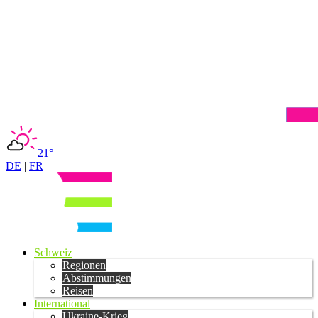
21°
DE
|
FR
Schweiz
Regionen
Abstimmungen
Reisen
International
Ukraine-Krieg