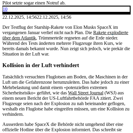
Pilot setzte sogar einen Notruf ab.
10
22.12.2025, 14:56
22.12.2025, 14:56
Der Testflug der Starship-Rakete von Elon Musks SpaceX im
vergangenen Januar verlief nicht nach Plan. Die
Rakete explodierte
über dem Atlantik
, Trümmerteile regneten auf die Erde nieder.
Während des Tests änderten mehrere Flugzeuge ihren Kurs, wie
bereits damals bekannt wurde. Nun zeigt sich jedoch, wie prekär die
Situation in der Luft war.
Kollision in der Luft verhindert
Tatsächlich versuchten Fluglotsen am Boden, die Maschinen in der
Luft um die Gefahrenzone herumzuleiten. Das habe jedoch zu einer
Mehrbelastung und damit einem «potenziellen extremen
Sicherheitsrisiko» geführt, wie das
Wall Street Journal
(WSJ) aus
einem neuen Bericht der US-Luftfahrtbehörde FAA zitiert. Zwei
Flugzeuge seien nach der Explosion zu nah beieinander geflogen,
weshalb ein Fluglotse habe eingreifen müssen, um eine Kollision zu
verhindern.
Ausserdem habe SpaceX die Behörde nicht umgehend über eine
offizielle Hotline über die Explosion informiert. Das schreibt sie