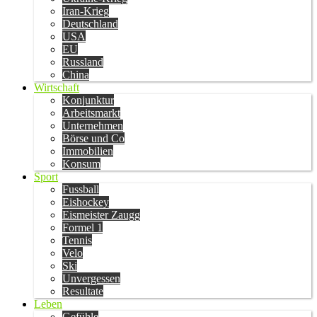
Iran-Krieg
Deutschland
USA
EU
Russland
China
Wirtschaft
Konjunktur
Arbeitsmarkt
Unternehmen
Börse und Co
Immobilien
Konsum
Sport
Fussball
Eishockey
Eismeister Zaugg
Formel 1
Tennis
Velo
Ski
Unvergessen
Resultate
Leben
Gefühle