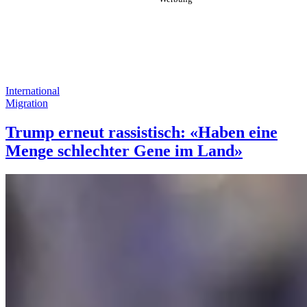
International
Migration
Trump erneut rassistisch: «Haben eine
Menge schlechter Gene im Land»