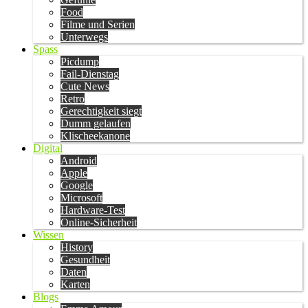
Food
Filme und Serien
Unterwegs
Spass
Picdump
Fail-Dienstag
Cute News
Retro
Gerechtigkeit siegt
Dumm gelaufen
Klischeekanone
Digital
Android
Apple
Google
Microsoft
Hardware-Test
Online-Sicherheit
Wissen
History
Gesundheit
Daten
Karten
Blogs