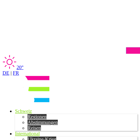
20°
DE
|
FR
Schweiz
Regionen
Abstimmungen
Reisen
International
Ukraine-Krieg