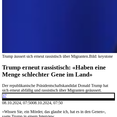
Trump äussert sich erneut rassistisch über Migranten.
Bild: keystone
Trump erneut rassistisch: «Haben eine
Menge schlechter Gene im Land»
Der republikanische Präsidentschaftskandidat Donald Trump hat
sich erneut abfällig und rassistisch über Migranten geäussert.
37
08.10.2024, 07:50
08.10.2024, 07:50
«Wissen Sie, ein Mörder, das glaube ich, hat es in den Genen»,
sagte Trump in einem Interview.