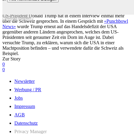
Trump teilt gegen Schweiz aus: «Kann einen Strich machen und sie
ist kein Elite-Land mehr»
US-Präsident Donald Trump hat in einem Interview einmal mehr
Beitrag melden
über die Schweiz gesprochen. In einem Gespräch mit
«Punchbowl
News»
wurde Trump erneut auf das Handelsdefizit der USA
gegenüber anderen Ländern angesprochen, welches dem US-
Präsidenten seit geraumer Zeit ein Dorn im Auge ist. Dabei
versuchte Trump, zu erklären, warum sich die USA in einer
Machtposition befinden – und verwendete dafür die Schweiz als
Beispiel.
Zur Story
0
0
Newsletter
Werbung / PR
Jobs
Impressum
AGB
Datenschutz
Privacy Manager