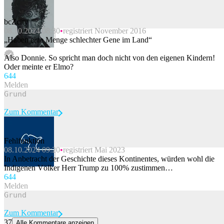
bcZcity
08.10.2024 08:30
registriert November 2016
Beitrag melden
„Haben eine Menge schlechter Gene im Land“
Also Donnie. So spricht man doch nicht von den eigenen Kindern!
Oder meinte er Elmo?
64
4
Melden
Zum Kommentar
Fehlfunktion
08.10.2024 09:20
registriert Mai 2023
Beitrag melden
In Anbetracht der Geschichte dieses Kontinentes, würden wohl die
Indigenen Völker Herr Trump zu 100% zustimmen…
64
4
Melden
Zum Kommentar
37
Alle Kommentare anzeigen