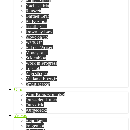
Emma Amour
Nachtschicht
Rauszeit
Gärtner Graf
KI-Kosmos
Loading …
Down by Law
Move on up
Watts On
Rat der Weisen
MoneyTalks
Sektenblog
Work in Progress
Top Job
Zugestiegen
Madame Energie
Smart gespart
Quiz
Mini-Kreuzworträtsel
Quizz den Huber
Quizzticle
Aufgedeckt
Videos
Reportagen
Fragenbot