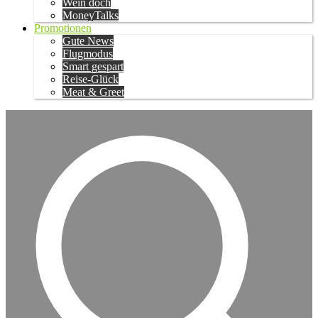
Wein doch
MoneyTalks
Promotionen
Gute News
Flugmodus
Smart gespart
Reise-Glück
Meat & Greet