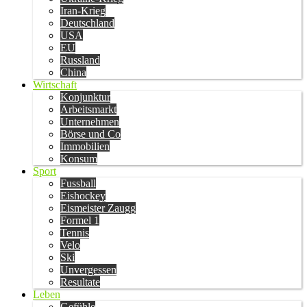
Iran-Krieg
Deutschland
USA
EU
Russland
China
Wirtschaft
Konjunktur
Arbeitsmarkt
Unternehmen
Börse und Co
Immobilien
Konsum
Sport
Fussball
Eishockey
Eismeister Zaugg
Formel 1
Tennis
Velo
Ski
Unvergessen
Resultate
Leben
Gefühle