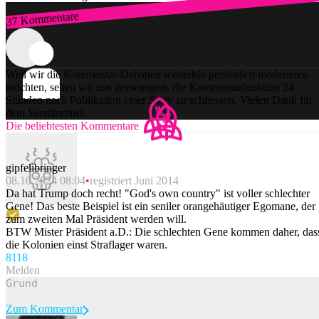
37 Kommentare
Zum Login
Weil wir die Kommentar-Debatten weiterhin persönlich moderieren
möchten, sehen wir uns gezwungen, die Kommentarfunktion 24
Stunden nach Publikation einer Story zu schliessen. Vielen Dank für
dein Verständnis!
Die beliebtesten Kommentare
gipfelibringer
08.10.2024 08:04
registriert Juni 2014
Da hat Trump doch recht! "God's own country" ist voller schlechter
Gene! Das beste Beispiel ist ein seniler orangehäutiger Egomane, der
zum zweiten Mal Präsident werden will.
BTW Mister Präsident a.D.: Die schlechten Gene kommen daher, das
die Kolonien einst Straflager waren.
81
18
Melden
Zum Kommentar