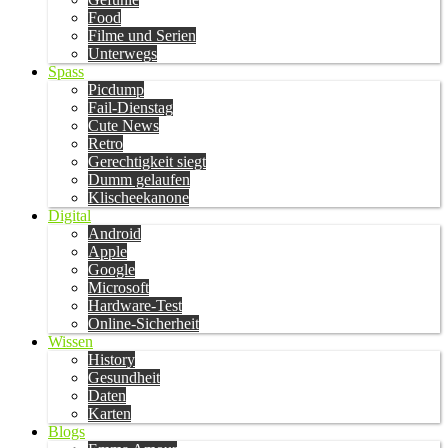
Food
Filme und Serien
Unterwegs
Spass
Picdump
Fail-Dienstag
Cute News
Retro
Gerechtigkeit siegt
Dumm gelaufen
Klischeekanone
Digital
Android
Apple
Google
Microsoft
Hardware-Test
Online-Sicherheit
Wissen
History
Gesundheit
Daten
Karten
Blogs