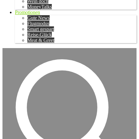
Wein doch
MoneyTalks
Promotionen
Gute News
Flugmodus
Smart gespart
Reise-Glück
Meat & Greet