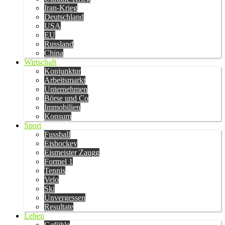
Iran-Krieg
Deutschland
USA
EU
Russland
China
Wirtschaft
Konjunktur
Arbeitsmarkt
Unternehmen
Börse und Co
Immobilien
Konsum
Sport
Fussball
Eishockey
Eismeister Zaugg
Formel 1
Tennis
Velo
Ski
Unvergessen
Resultate
Leben
Gefühle