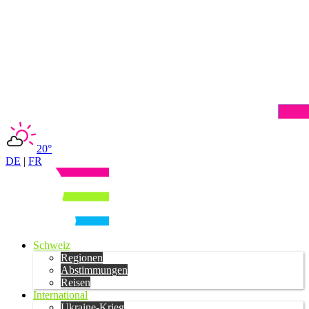
20°
DE
|
FR
Schweiz
Regionen
Abstimmungen
Reisen
International
Ukraine-Krieg