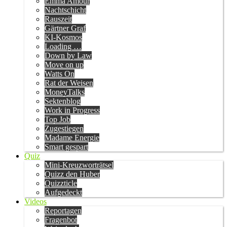
Emma Amour
Nachtschicht
Rauszeit
Gärtner Graf
KI-Kosmos
Loading …
Down by Law
Move on up
Watts On
Rat der Weisen
MoneyTalks
Sektenblog
Work in Progress
Top Job
Zugestiegen
Madame Energie
Smart gespart
Quiz
Mini-Kreuzworträtsel
Quizz den Huber
Quizzticle
Aufgedeckt
Videos
Reportagen
Fragenbot