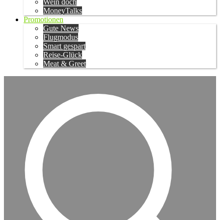
Wein doch
MoneyTalks
Promotionen
Gute News
Flugmodus
Smart gespart
Reise-Glück
Meat & Greet