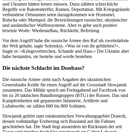
und Ukrainer hätten lernen müssen. Dazu zählten schreckliche
Begriffe wie Raketentreffer, Ruinen, Deportation. Mit Kriegsgräueln
verbundene Ortsnamen seien dazugekommen wie Hostomel,
Butscha oder Mariupol, die Bezeichnungen russischer, ukrainischer
und ausländischer Waffensysteme. Aber es gebe auch positive
besetzte Worte: Wiederaufbau, Rückkehr, Befreiung.
Vor dem Angriff habe die russische Armee den Ruf als zweitstärkste
der Welt gehabt, sagte Selenskyj. «Was ist von ihr geblieben?»,
fragte er: «Kriegsverbrechen, Schande und Hass.» Die Ukraine aber
habe bestanden, sie bestehe und werde bestehen.
Die nächste Schlacht im Donbass?
Die russische Armee zieht nach Angaben des ukrainischen
Generalstabs Kräfte für einen Angriff auf die Grossstadt Slowjansk
zusammen. Das Militär sprach am Freitagabend auf Facebook von
bis zu 20 taktischen Bataillonsgruppen (BTG) der Russen. Das sind
Kampfeinheiten mit gepanzerter Infanterie, Artillerie und
Luftabwehr; sie zählen 600 bis 800 Soldaten.
Slowjansk gehört zum ostukrainischen Verwaltungsgebiet Donezk,
dessen vollständige Eroberung sich Russland auf die Fahnen
geschrieben hat. Die Stadt liegt ausserdem im Rückraum der seit
Tagen umkämpften Stadt Sjewjerodonezk im Gebiet Luhansk.