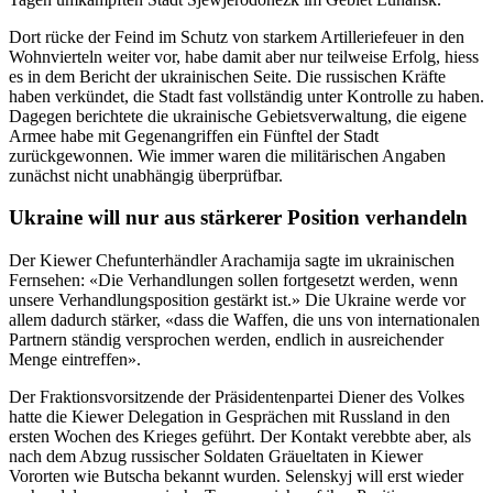
Dort rücke der Feind im Schutz von starkem Artilleriefeuer in den
Wohnvierteln weiter vor, habe damit aber nur teilweise Erfolg, hiess
es in dem Bericht der ukrainischen Seite. Die russischen Kräfte
haben verkündet, die Stadt fast vollständig unter Kontrolle zu haben.
Dagegen berichtete die ukrainische Gebietsverwaltung, die eigene
Armee habe mit Gegenangriffen ein Fünftel der Stadt
zurückgewonnen. Wie immer waren die militärischen Angaben
zunächst nicht unabhängig überprüfbar.
Ukraine will nur aus stärkerer Position verhandeln
Der Kiewer Chefunterhändler Arachamija sagte im ukrainischen
Fernsehen: «Die Verhandlungen sollen fortgesetzt werden, wenn
unsere Verhandlungsposition gestärkt ist.» Die Ukraine werde vor
allem dadurch stärker, «dass die Waffen, die uns von internationalen
Partnern ständig versprochen werden, endlich in ausreichender
Menge eintreffen».
Der Fraktionsvorsitzende der Präsidentenpartei Diener des Volkes
hatte die Kiewer Delegation in Gesprächen mit Russland in den
ersten Wochen des Krieges geführt. Der Kontakt verebbte aber, als
nach dem Abzug russischer Soldaten Gräueltaten in Kiewer
Vororten wie Butscha bekannt wurden. Selenskyj will erst wieder