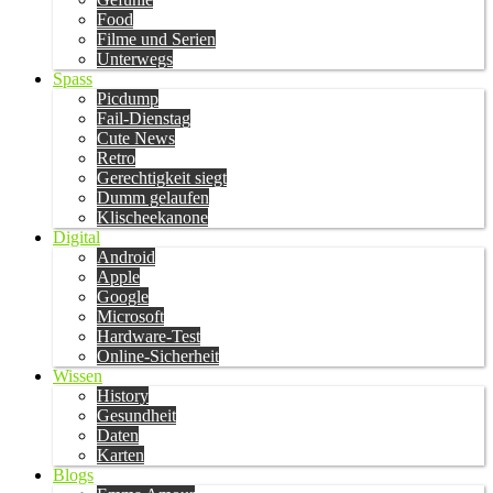
Food
Filme und Serien
Unterwegs
Spass
Picdump
Fail-Dienstag
Cute News
Retro
Gerechtigkeit siegt
Dumm gelaufen
Klischeekanone
Digital
Android
Apple
Google
Microsoft
Hardware-Test
Online-Sicherheit
Wissen
History
Gesundheit
Daten
Karten
Blogs