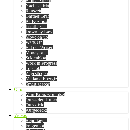
Emma Amour
Nachtschicht
Rauszeit
Gärtner Graf
KI-Kosmos
Loading …
Down by Law
Move on up
Watts On
Rat der Weisen
MoneyTalks
Sektenblog
Work in Progress
Top Job
Zugestiegen
Madame Energie
Smart gespart
Quiz
Mini-Kreuzworträtsel
Quizz den Huber
Quizzticle
Aufgedeckt
Videos
Reportagen
Fragenbot