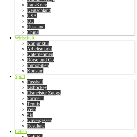
Iran-Krieg
Deutschland
USA
EU
Russland
China
Wirtschaft
Konjunktur
Arbeitsmarkt
Unternehmen
Börse und Co
Immobilien
Konsum
Sport
Fussball
Eishockey
Eismeister Zaugg
Formel 1
Tennis
Velo
Ski
Unvergessen
Resultate
Leben
Gefühle