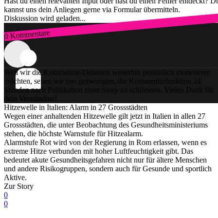
Hast du einen relevanten Input oder hast du einen Fehler entdeckt? D
kannst uns dein Anliegen gerne via Formular übermitteln.
Diskussion wird geladen...
0 Kommentare
Zum Login
Weil wir die Kommentar-Debatten weiterhin persönlich moderieren
möchten, sehen wir uns gezwungen, die Kommentarfunktion 24
Stunden nach Publikation einer Story zu schliessen. Vielen Dank für
dein Verständnis!
Hitzewelle in Italien: Alarm in 27 Grossstädten
Wegen einer anhaltenden Hitzewelle gilt jetzt in Italien in allen 27
Grossstädten, die unter Beobachtung des Gesundheitsministeriums
stehen, die höchste Warnstufe für Hitzealarm.
Alarmstufe Rot wird von der Regierung in Rom erlassen, wenn es
extreme Hitze verbunden mit hoher Luftfeuchtigkeit gibt. Das
bedeutet akute Gesundheitsgefahren nicht nur für ältere Menschen
und andere Risikogruppen, sondern auch für Gesunde und sportlich
Aktive.
Zur Story
0
0