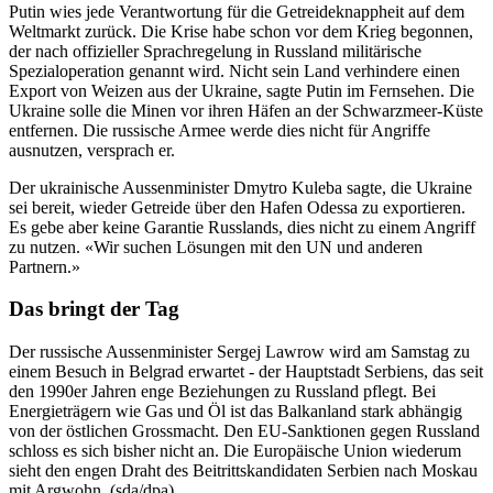
Putin wies jede Verantwortung für die Getreideknappheit auf dem
Weltmarkt zurück. Die Krise habe schon vor dem Krieg begonnen,
der nach offizieller Sprachregelung in Russland militärische
Spezialoperation genannt wird. Nicht sein Land verhindere einen
Export von Weizen aus der Ukraine, sagte Putin im Fernsehen. Die
Ukraine solle die Minen vor ihren Häfen an der Schwarzmeer-Küste
entfernen. Die russische Armee werde dies nicht für Angriffe
ausnutzen, versprach er.
Der ukrainische Aussenminister Dmytro Kuleba sagte, die Ukraine
sei bereit, wieder Getreide über den Hafen Odessa zu exportieren.
Es gebe aber keine Garantie Russlands, dies nicht zu einem Angriff
zu nutzen. «Wir suchen Lösungen mit den UN und anderen
Partnern.»
Das bringt der Tag
Der russische Aussenminister Sergej Lawrow wird am Samstag zu
einem Besuch in Belgrad erwartet - der Hauptstadt Serbiens, das seit
den 1990er Jahren enge Beziehungen zu Russland pflegt. Bei
Energieträgern wie Gas und Öl ist das Balkanland stark abhängig
von der östlichen Grossmacht. Den EU-Sanktionen gegen Russland
schloss es sich bisher nicht an. Die Europäische Union wiederum
sieht den engen Draht des Beitrittskandidaten Serbien nach Moskau
mit Argwohn. (sda/dpa)