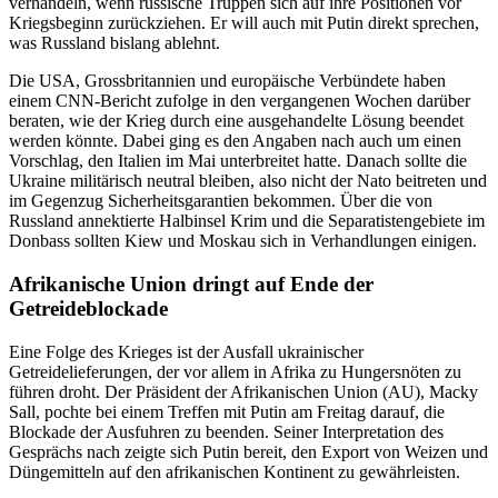
verhandeln, wenn russische Truppen sich auf ihre Positionen vor
Kriegsbeginn zurückziehen. Er will auch mit Putin direkt sprechen,
was Russland bislang ablehnt.
Die USA, Grossbritannien und europäische Verbündete haben
einem CNN-Bericht zufolge in den vergangenen Wochen darüber
beraten, wie der Krieg durch eine ausgehandelte Lösung beendet
werden könnte. Dabei ging es den Angaben nach auch um einen
Vorschlag, den Italien im Mai unterbreitet hatte. Danach sollte die
Ukraine militärisch neutral bleiben, also nicht der Nato beitreten und
im Gegenzug Sicherheitsgarantien bekommen. Über die von
Russland annektierte Halbinsel Krim und die Separatistengebiete im
Donbass sollten Kiew und Moskau sich in Verhandlungen einigen.
Afrikanische Union dringt auf Ende der
Getreideblockade
Eine Folge des Krieges ist der Ausfall ukrainischer
Getreidelieferungen, der vor allem in Afrika zu Hungersnöten zu
führen droht. Der Präsident der Afrikanischen Union (AU), Macky
Sall, pochte bei einem Treffen mit Putin am Freitag darauf, die
Blockade der Ausfuhren zu beenden. Seiner Interpretation des
Gesprächs nach zeigte sich Putin bereit, den Export von Weizen und
Düngemitteln auf den afrikanischen Kontinent zu gewährleisten.