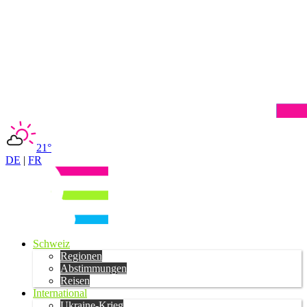
21°
DE
|
FR
Schweiz
Regionen
Abstimmungen
Reisen
International
Ukraine-Krieg