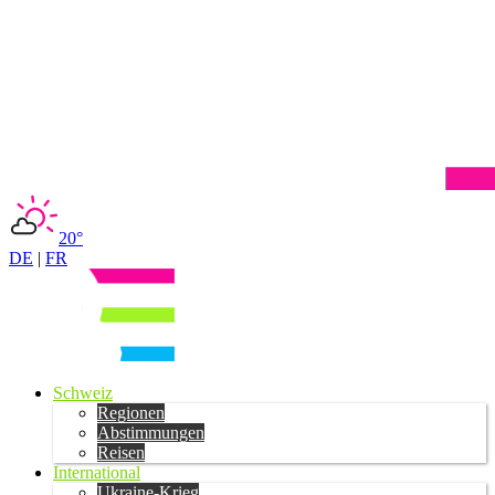
20°
DE
|
FR
Schweiz
Regionen
Abstimmungen
Reisen
International
Ukraine-Krieg