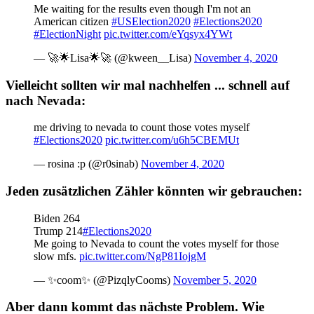
Me waiting for the results even though I'm not an
American citizen
#USElection2020
#Elections2020
#ElectionNight
pic.twitter.com/eYqsyx4YWt
— 🚀🌟Lisa🌟🚀 (@kween__Lisa)
November 4, 2020
Vielleicht sollten wir mal nachhelfen ... schnell auf
nach Nevada:
me driving to nevada to count those votes myself
#Elections2020
pic.twitter.com/u6h5CBEMUt
— rosina :p (@r0sinab)
November 4, 2020
Jeden zusätzlichen Zähler könnten wir gebrauchen:
Biden 264
Trump 214
#Elections2020
Me going to Nevada to count the votes myself for those
slow mfs.
pic.twitter.com/NgP81IojgM
— ✨coom✨ (@PizqlyCooms)
November 5, 2020
Aber dann kommt das nächste Problem. Wie