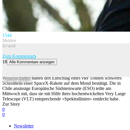
154
4
Melden
Zum Kommentar
18
Alle Kommentare anzeigen
Wissenschaftler bestätigen: SpaceX-Raketenteil auf Mond
eingeschlagen
Wissenschaftler haben den Einschlag eines vier Tonnen schweres
Beitrag melden
Schrottteils einer SpaceX-Rakete auf dem Mond bestätigt. Die in
Chile ansässige Europäische Südsternwarte (ESO) teilte am
Mittwoch mit, dass sie mit Hilfe ihres hochentwickelten Very Large
Telescope (VLT) entsprechende «Spektrallinien» entdeckt habe.
Zur Story
0
0
Newsletter