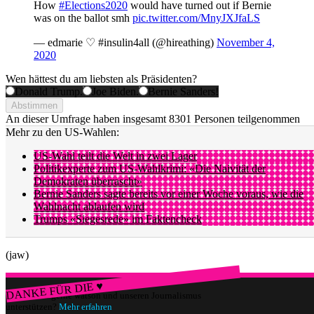
How
#Elections2020
would have turned out if Bernie
was on the ballot smh
pic.twitter.com/MnyJXJfaLS
— edmarie ♡ #insulin4all (@hireathing)
November 4,
2020
Wen hättest du am liebsten als Präsidenten?
Donald Trump.
Joe Biden.
Bernie Sanders!
Abstimmen
An dieser Umfrage haben insgesamt
8301 Personen
teilgenommen
Mehr zu den US-Wahlen:
US-Wahl teilt die Welt in zwei Lager
Politikexperte zum US-Wahlkrimi: «Die Naivität der
Demokraten überrascht»
Bernie Sanders sagte bereits vor einer Woche voraus, wie die
Wahlnacht ablaufen wird
Trumps «Siegesrede» im Faktencheck
(jaw)
DANKE FÜR DIE ♥
Würdest du gerne watson und unseren Journalismus
unterstützen?
Mehr erfahren