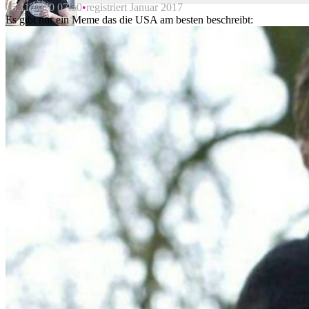
05.11.2020 07:50
registriert Januar 2017
Beitrag melden
Es gibt nur ein Meme das die USA am besten beschreibt: