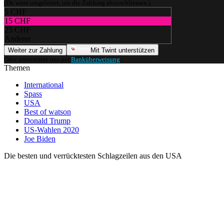
(Du wirst umgeleitet, um die Zahlung abzuschliessen.)
5 CHF
15 CHF
25 CHF
Anderer
Weiter zur Zahlung
Mit Twint unterstützen
Oder unterstütze uns per
Banküberweisung
.
Themen
International
Spass
USA
Best of watson
Donald Trump
US-Wahlen 2020
Joe Biden
Die besten und verrücktesten Schlagzeilen aus den USA