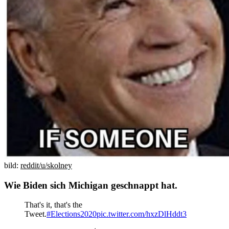
bild:
reddit/u/skolney
Wie Biden sich Michigan geschnappt hat.
That's it, that's the
Tweet.
#Elections2020
pic.twitter.com/hxzDlHddt3