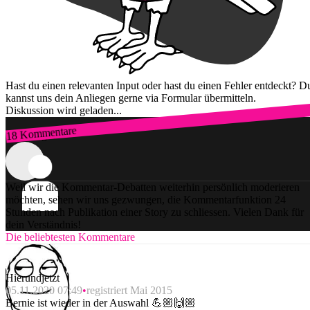
Hast du einen relevanten Input oder hast du einen Fehler entdeckt? D
kannst uns dein Anliegen gerne via Formular übermitteln.
Diskussion wird geladen...
18 Kommentare
Zum Login
Weil wir die Kommentar-Debatten weiterhin persönlich moderieren
möchten, sehen wir uns gezwungen, die Kommentarfunktion 24
Stunden nach Publikation einer Story zu schliessen. Vielen Dank für
dein Verständnis!
Die beliebtesten Kommentare
Hierundjetzt
05.11.2020 07:49
registriert Mai 2015
Bernie ist wieder in der Auswahl 💪🏼🙌🏼