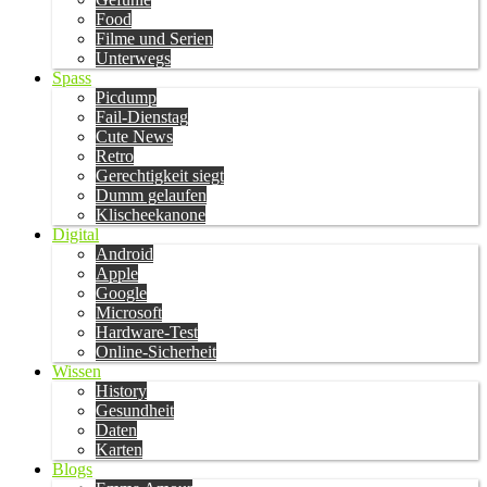
Food
Filme und Serien
Unterwegs
Spass
Picdump
Fail-Dienstag
Cute News
Retro
Gerechtigkeit siegt
Dumm gelaufen
Klischeekanone
Digital
Android
Apple
Google
Microsoft
Hardware-Test
Online-Sicherheit
Wissen
History
Gesundheit
Daten
Karten
Blogs