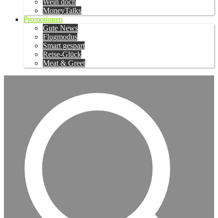
Wein doch
MoneyTalks
Promotionen
Gute News
Flugmodus
Smart gespart
Reise-Glück
Meat & Greet