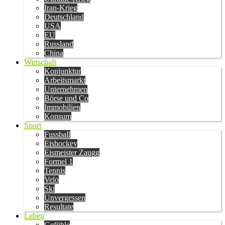
Iran-Krieg
Deutschland
USA
EU
Russland
China
Wirtschaft
Konjunktur
Arbeitsmarkt
Unternehmen
Börse und Co
Immobilien
Konsum
Sport
Fussball
Eishockey
Eismeister Zaugg
Formel 1
Tennis
Velo
Ski
Unvergessen
Resultate
Leben
Gefühle