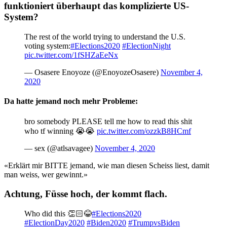
funktioniert überhaupt das komplizierte US-
System?
The rest of the world trying to understand the U.S.
voting system:
#Elections2020
#ElectionNight
pic.twitter.com/1fSHZaEeNx
— Osasere Enoyoze (@EnoyozeOsasere)
November 4,
2020
Da hatte jemand noch mehr Probleme:
bro somebody PLEASE tell me how to read this shit
who tf winning 😭😭
pic.twitter.com/ozzkB8HCmf
— sex (@atlsavagee)
November 4, 2020
«Erklärt mir BITTE jemand, wie man diesen Scheiss liest, damit
man weiss, wer gewinnt.»
Achtung, Füsse hoch, der kommt flach.
Who did this 👏🏻😂
#Elections2020
#ElectionDay2020
#Biden2020
#TrumpvsBiden