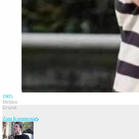
190
5
Melden
Zum Kommentar
SkyDaddy