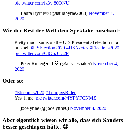
pic.twitter.com/ig3yj80QNU
— Laura Byrne® (@laurabyrne2008)
November 4,
2020
Wie der Rest der Welt dem Spektakel zuschaut:
Pretty much sums up the U.S Presidential election in a
nutshell.
#USElection2020
#USAvotes
#Elections2020
pic.twitter.com/CIOoz0r32P
— Peter Rutten🇦🇺🐰 (@aussieshaker)
November 4,
2020
Oder so:
#Elections2020
#TrumpvsBiden
Yes, it me.
pic.twitter.com/r4YPYFCNMZ
— jocelynhe (@jocelynhe6)
November 4, 2020
Aber eigentlich wissen wir alle, dass sich Sanders
besser geschlagen hätte. 😉