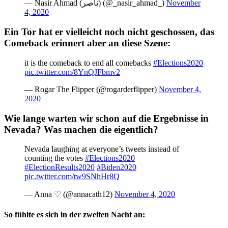
— Nasir Ahmad (ناصر‎) (@_nasir_ahmad_)
November
4, 2020
Ein Tor hat er vielleicht noch nicht geschossen, das
Comeback erinnert aber an diese Szene:
it is the comeback to end all comebacks
#Elections2020
pic.twitter.com/8YnQJFbmv2
— Rogar The Flipper (@rogarderflipper)
November 4,
2020
Wie lange warten wir schon auf die Ergebnisse in
Nevada? Was machen die eigentlich?
Nevada laughing at everyone’s tweets instead of
counting the votes
#Elections2020
#ElectionResults2020
#Biden2020
pic.twitter.com/tw9SNhHr8Q
— Anna ♡ (@annacath12)
November 4, 2020
So fühlte es sich in der zweiten Nacht an: