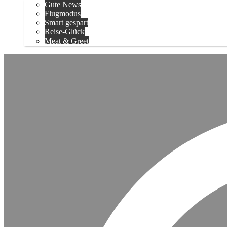
Gute News
Flugmodus
Smart gespart
Reise-Glück
Meat & Greet