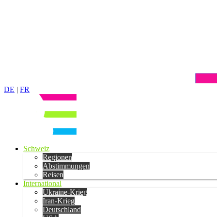
DE
|
FR
Schweiz
Regionen
Abstimmungen
Reisen
International
Ukraine-Krieg
Iran-Krieg
Deutschland