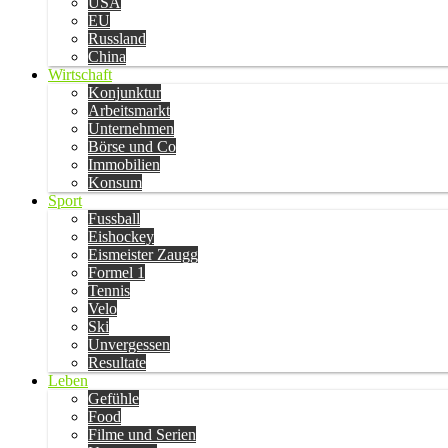
USA
EU
Russland
China
Wirtschaft
Konjunktur
Arbeitsmarkt
Unternehmen
Börse und Co
Immobilien
Konsum
Sport
Fussball
Eishockey
Eismeister Zaugg
Formel 1
Tennis
Velo
Ski
Unvergessen
Resultate
Leben
Gefühle
Food
Filme und Serien