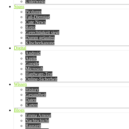
Unterwegs
Spass
Picdump
Fail-Dienstag
Cute News
Retro
Gerechtigkeit siegt
Dumm gelaufen
Klischeekanone
Digital
Android
Apple
Google
Microsoft
Hardware-Test
Online-Sicherheit
Wissen
History
Gesundheit
Daten
Karten
Blogs
Emma Amour
Nachtschicht
Rauszeit