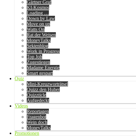
Gärtner Graf
KI-Kosmos
Loading …
Down by Law
Move on up
Watts On
Rat der Weisen
MoneyTalks
Sektenblog
Work in Progress
Top Job
Zugestiegen
Madame Energie
Smart gespart
Quiz
Mini-Kreuzworträtsel
Quizz den Huber
Quizzticle
Aufgedeckt
Videos
Reportagen
Fragenbot
Wein doch
MoneyTalks
Promotionen